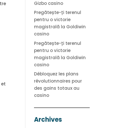
Gizbo casino
tre
Pregătește-ți terenul
pentru o victorie
magistrală la Goldiwin
casino
Pregătește-ți terenul
pentru o victorie
magistrală la Goldiwin
casino
Débloquez les plans
révolutionnaires pour
 et
des gains totaux au
casino
Archives