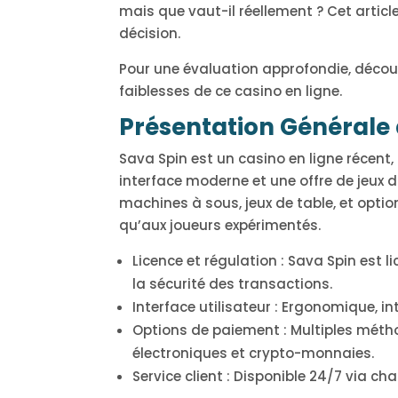
mais que vaut-il réellement ? Cet artic
décision.
Pour une évaluation approfondie, décou
faiblesses de ce casino en ligne.
Présentation Générale 
Sava Spin est un casino en ligne récent,
interface moderne et une offre de jeux 
machines à sous, jeux de table, et opti
qu’aux joueurs expérimentés.
Licence et régulation : Sava Spin est l
la sécurité des transactions.
Interface utilisateur : Ergonomique, i
Options de paiement : Multiples métho
électroniques et crypto-monnaies.
Service client : Disponible 24/7 via cha