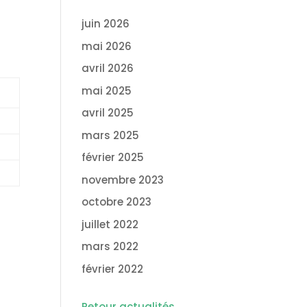
juin 2026
mai 2026
avril 2026
mai 2025
avril 2025
mars 2025
février 2025
novembre 2023
octobre 2023
juillet 2022
mars 2022
février 2022
Retour actualités