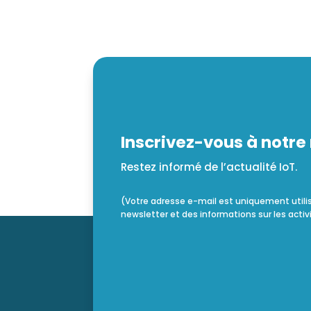
Inscrivez-vous à notre 
Restez informé de l’actualité IoT.
(Votre adresse e-mail est uniquement utili
newsletter et des informations sur les activ