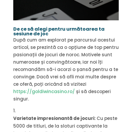
De ce să alegi pentru următoarea ta
sesiune de joc
După cum am explorat pe parcursul acestui
articol, se prezintă ca o opțiune de top pentru
pasionații de jocuri de noroc. Motivele sunt
numeroase și convingătoare, iar noi îți
recomandăm să-i acorzi o șansă pentru a te
convinge. Dacă vrei să afli mai multe despre
ce oferă, poți oricând să vizitezi
https://goldiwincasino.ro/
și să descoperi
singur.
Varietate impresionantă de jocuri:
Cu peste
5000 de titluri, de la sloturi captivante la