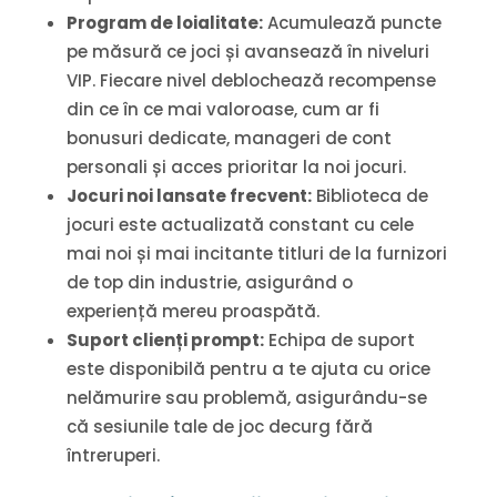
Program de loialitate:
Acumulează puncte
pe măsură ce joci și avansează în niveluri
VIP. Fiecare nivel deblochează recompense
din ce în ce mai valoroase, cum ar fi
bonusuri dedicate, manageri de cont
personali și acces prioritar la noi jocuri.
Jocuri noi lansate frecvent:
Biblioteca de
jocuri este actualizată constant cu cele
mai noi și mai incitante titluri de la furnizori
de top din industrie, asigurând o
experiență mereu proaspătă.
Suport clienți prompt:
Echipa de suport
este disponibilă pentru a te ajuta cu orice
nelămurire sau problemă, asigurându-se
că sesiunile tale de joc decurg fără
întreruperi.