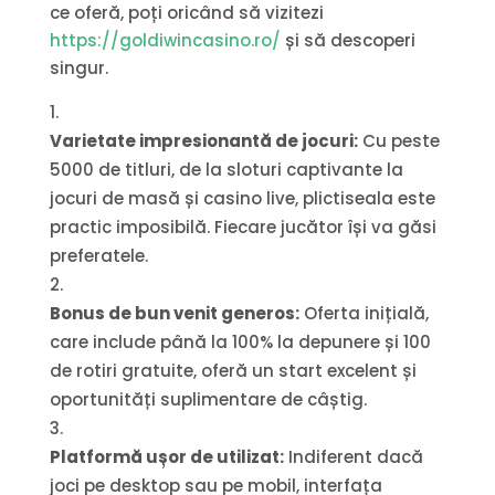
ce oferă, poți oricând să vizitezi
https://goldiwincasino.ro/
și să descoperi
singur.
Varietate impresionantă de jocuri:
Cu peste
5000 de titluri, de la sloturi captivante la
jocuri de masă și casino live, plictiseala este
practic imposibilă. Fiecare jucător își va găsi
preferatele.
Bonus de bun venit generos:
Oferta inițială,
care include până la 100% la depunere și 100
de rotiri gratuite, oferă un start excelent și
oportunități suplimentare de câștig.
Platformă ușor de utilizat:
Indiferent dacă
joci pe desktop sau pe mobil, interfața