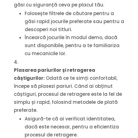
găsi cu siguranță ceva pe placul tău.
Folosește filtrele de căutare pentru a
găsi rapid jocurile preferate sau pentru a
descoperi noi titluri.
Încearcă jocurile în modul demo, dacă
sunt disponibile, pentru a te familiariza
cu mecanicile lor.
Plasarea pariurilor și retragerea
câștigurilor:
Odată ce te simți confortabil,
începe să plasezi pariuri. Când ai obținut
câștiguri, procesul de retragere este la fel de
simplu și rapid, folosind metodele de plată
preferate.
Asigură-te că ai verificat identitatea,
dacă este necesar, pentru a eficientiza
procesul de retragere.