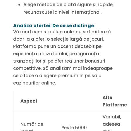
Alege metode de plată sigure și rapide,
recunoscute la nivel internațional.
Analiza ofertei: De ce se distinge
Văzând cum stau lucrurile, nu se limitează
doar la a oferi o selecție largă de jocuri.
Platforma pune un accent deosebit pe
experiența utilizatorului, pe siguranța
tranzacțiilor și pe oferirea unor bonusuri
competitive. Să analizăm mai îndeaproape
ce o face o alegere premium în peisajul
cazinourilor online.
Alte
Aspect
Platforme
Variabil,
Număr de
adesea
Peste 5000