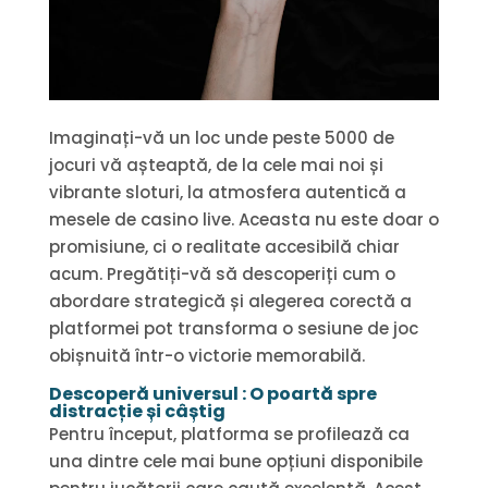
Imaginați-vă un loc unde peste 5000 de
jocuri vă așteaptă, de la cele mai noi și
vibrante sloturi, la atmosfera autentică a
mesele de casino live. Aceasta nu este doar o
promisiune, ci o realitate accesibilă chiar
acum. Pregătiți-vă să descoperiți cum o
abordare strategică și alegerea corectă a
platformei pot transforma o sesiune de joc
obișnuită într-o victorie memorabilă.
Descoperă universul : O poartă spre
distracție și câștig
Pentru început, platforma se profilează ca
una dintre cele mai bune opțiuni disponibile