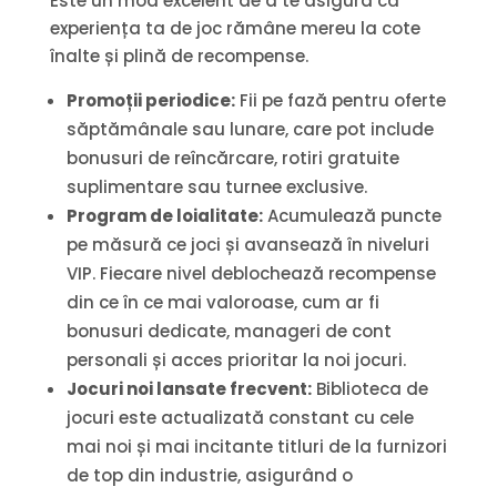
Este un mod excelent de a te asigura că
experiența ta de joc rămâne mereu la cote
înalte și plină de recompense.
Promoții periodice:
Fii pe fază pentru oferte
săptămânale sau lunare, care pot include
bonusuri de reîncărcare, rotiri gratuite
suplimentare sau turnee exclusive.
Program de loialitate:
Acumulează puncte
pe măsură ce joci și avansează în niveluri
VIP. Fiecare nivel deblochează recompense
din ce în ce mai valoroase, cum ar fi
bonusuri dedicate, manageri de cont
personali și acces prioritar la noi jocuri.
Jocuri noi lansate frecvent:
Biblioteca de
jocuri este actualizată constant cu cele
mai noi și mai incitante titluri de la furnizori
de top din industrie, asigurând o