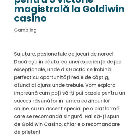
magistrală la Goldiwin
casino
Gambling
Salutare, pasionatule de jocuri de noroc!
Dacă ești în căutarea unei experiențe de joc
excepționale, unde distracția se îmbină
perfect cu oportunități reale de câștig,
atunci ai ajuns unde trebuie. Vom explora
împreună cum poți să-ți pui bazele pentru un
succes răsunător în lumea cazinourilor
online, cu un accent special pe o platformă
care se recomandă singură. Hai să-ți spun
de Goldiwin Casino, chiar e o recomandare
de prieten!