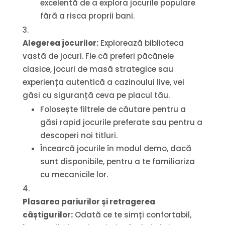
excelentă de a explora jocurile populare
fără a risca proprii bani.
Alegerea jocurilor:
Explorează biblioteca
vastă de jocuri. Fie că preferi păcănele
clasice, jocuri de masă strategice sau
experiența autentică a cazinoului live, vei
găsi cu siguranță ceva pe placul tău.
Folosește filtrele de căutare pentru a
găsi rapid jocurile preferate sau pentru a
descoperi noi titluri.
Încearcă jocurile în modul demo, dacă
sunt disponibile, pentru a te familiariza
cu mecanicile lor.
Plasarea pariurilor și retragerea
câștigurilor:
Odată ce te simți confortabil,