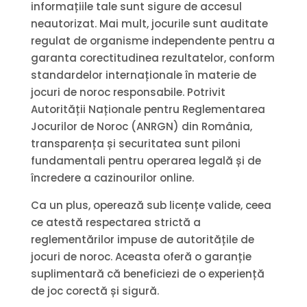
informațiile tale sunt sigure de accesul
neautorizat. Mai mult, jocurile sunt auditate
regulat de organisme independente pentru a
garanta corectitudinea rezultatelor, conform
standardelor internaționale în materie de
jocuri de noroc responsabile. Potrivit
Autorității Naționale pentru Reglementarea
Jocurilor de Noroc (ANRGN) din România,
transparența și securitatea sunt piloni
fundamentali pentru operarea legală și de
încredere a cazinourilor online.
Ca un plus, operează sub licențe valide, ceea
ce atestă respectarea strictă a
reglementărilor impuse de autoritățile de
jocuri de noroc. Aceasta oferă o garanție
suplimentară că beneficiezi de o experiență
de joc corectă și sigură.