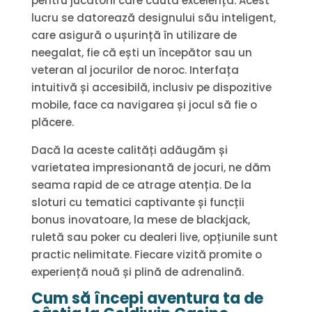
pentru jucătorii care caută excelență. Acest
lucru se datorează designului său inteligent,
care asigură o ușurință în utilizare de
neegalat, fie că ești un începător sau un
veteran al jocurilor de noroc. Interfața
intuitivă și accesibilă, inclusiv pe dispozitive
mobile, face ca navigarea și jocul să fie o
plăcere.
Dacă la aceste calități adăugăm și
varietatea impresionantă de jocuri, ne dăm
seama rapid de ce atrage atenția. De la
sloturi cu tematici captivante și funcții
bonus inovatoare, la mese de blackjack,
ruletă sau poker cu dealeri live, opțiunile sunt
practic nelimitate. Fiecare vizită promite o
experiență nouă și plină de adrenalină.
Cum să începi aventura ta de