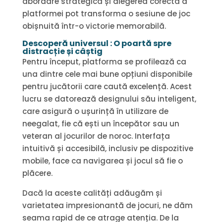
abordare strategică și alegerea corectă a
platformei pot transforma o sesiune de joc
obișnuită într-o victorie memorabilă.
Descoperă universul : O poartă spre
distracție și câștig
Pentru început, platforma se profilează ca
una dintre cele mai bune opțiuni disponibile
pentru jucătorii care caută excelență. Acest
lucru se datorează designului său inteligent,
care asigură o ușurință în utilizare de
neegalat, fie că ești un începător sau un
veteran al jocurilor de noroc. Interfața
intuitivă și accesibilă, inclusiv pe dispozitive
mobile, face ca navigarea și jocul să fie o
plăcere.
Dacă la aceste calități adăugăm și
varietatea impresionantă de jocuri, ne dăm
seama rapid de ce atrage atenția. De la