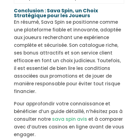
Conclusion : Sava Spin, un Choix
Stratégique pour les Joueurs
En résumé, Sava Spin se positionne comme
une plateforme fiable et innovante, adaptée
aux joueurs recherchant une expérience
complète et sécurisée. Son catalogue riche,
ses bonus attractifs et son service client
efficace en font un choix judicieux. Toutefois,
il est essentiel de bien lire les conditions
associées aux promotions et de jouer de
manière responsable pour éviter tout risque
financier.
Pour approfondir votre connaissance et
bénéficier d’un guide détaillé, n’hésitez pas à
consulter notre
sava spin avis
et à comparer
avec d’autres casinos en ligne avant de vous
engager.