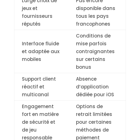
Large choix de
Pas encore
jeux et
disponible dans
fournisseurs
tous les pays
réputés
francophones
Conditions de
Interface fluide
mise parfois
et adaptée aux
contraignantes
mobiles
sur certains
bonus
Support client
Absence
réactif et
d’application
multicanal
dédiée pour iOS
Engagement
Options de
fort en matière
retrait limitées
de sécurité et
pour certaines
de jeu
méthodes de
responsable
paiement