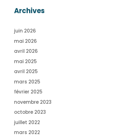
Archives
juin 2026
mai 2026
avril 2026
mai 2025
avril 2025
mars 2025
février 2025
novembre 2023
octobre 2023
juillet 2022
mars 2022