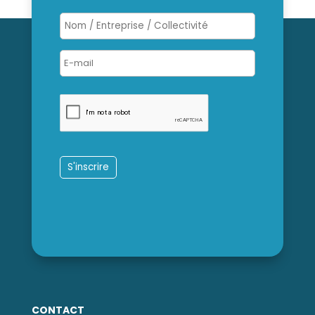
CONTACT