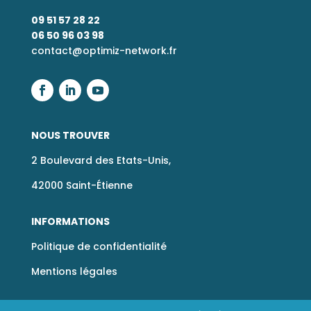
09 51 57 28 22
06 50 96 03 98
contact@optimiz-network.fr
NOUS TROUVER
2 Boulevard des Etats-Unis,
42000 Saint-Étienne
INFORMATIONS
Politique de confidentialité
Mentions légales