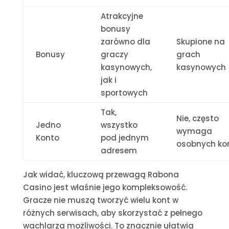
Atrakcyjne
bonusy
zarówno dla
Skupione na
Bonusy
graczy
grach
kasynowych,
kasynowych
jak i
sportowych
Tak,
Nie, często
Jedno
wszystko
wymaga
Konto
pod jednym
osobnych ko
adresem
Jak widać, kluczową przewagą Rabona
Casino jest właśnie jego kompleksowość.
Gracze nie muszą tworzyć wielu kont w
różnych serwisach, aby skorzystać z pełnego
wachlarza możliwości. To znacznie ułatwia