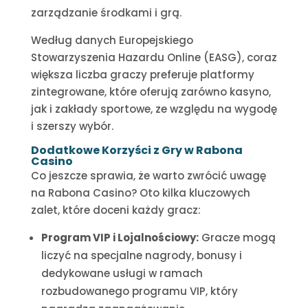
zarządzanie środkami i grą.
Według danych Europejskiego
Stowarzyszenia Hazardu Online (EASG), coraz
większa liczba graczy preferuje platformy
zintegrowane, które oferują zarówno kasyno,
jak i zakłady sportowe, ze względu na wygodę
i szerszy wybór.
Dodatkowe Korzyści z Gry w Rabona
Casino
Co jeszcze sprawia, że warto zwrócić uwagę
na Rabona Casino? Oto kilka kluczowych
zalet, które doceni każdy gracz:
Program VIP i Lojalnościowy:
Gracze mogą
liczyć na specjalne nagrody, bonusy i
dedykowane usługi w ramach
rozbudowanego programu VIP, który