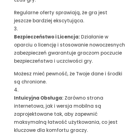
Regularne oferty sprawiają, że gra jest
jeszcze bardziej ekscytująca.
Bezpieczeństwo i Licencja:
Działanie w
oparciu o licencję i stosowanie nowoczesnych
zabezpieczeń gwarantuje graczom poczucie
bezpieczeństwa i uczciwości gry.
Możesz mieć pewność, że Twoje dane i środki
są chronione.
Intuicyjna Obsługa:
Zarówno strona
internetowa, jak i wersja mobilna są
zaprojektowane tak, aby zapewnić
maksymalną łatwość użytkowania, co jest
kluczowe dla komfortu graczy.