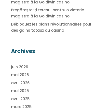
magistrală la Goldiwin casino
Pregătește-ți terenul pentru o victorie
magistrală la Goldiwin casino
Débloquez les plans révolutionnaires pour
des gains totaux au casino
Archives
juin 2026
mai 2026
avril 2026
mai 2025
avril 2025
mars 2025