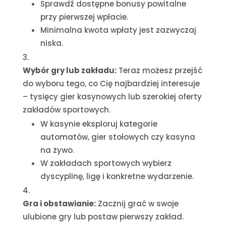
Sprawdź dostępne bonusy powitalne
przy pierwszej wpłacie.
Minimalna kwota wpłaty jest zazwyczaj
niska.
Wybór gry lub zakładu:
Teraz możesz przejść
do wyboru tego, co Cię najbardziej interesuje
– tysięcy gier kasynowych lub szerokiej oferty
zakładów sportowych.
W kasynie eksploruj kategorie
automatów, gier stołowych czy kasyna
na żywo.
W zakładach sportowych wybierz
dyscyplinę, ligę i konkretne wydarzenie.
Gra i obstawianie:
Zacznij grać w swoje
ulubione gry lub postaw pierwszy zakład.