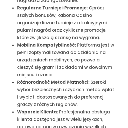
nagradza zaangażowanie.
Regularne Turnieje i Promocje:
Oprócz
stałych bonusów, Rabona Casino
organizuje liczne turnieje z atrakcyjnymi
pulami nagród oraz cykliczne promocje,
które zwiększają szansę na wygraną.
Mobilna Kompatybilność:
Platforma jest w
pełni zoptymalizowana do działania na
urządzeniach mobilnych, co pozwala
cieszyć się grami i zakładami w dowolnym
miejscu i czasie.
Różnorodność Metod Płatności:
Szeroki
wybór bezpiecznych i szybkich metod wpłat
i wypłat, dostosowanych do preferencji
graczy z różnych regionów.
Wsparcie Klienta:
Profesjonalna obsługa
klienta dostępna jest w wielu językach,
gotowa pomóc w rozwiązaniu wszelkich