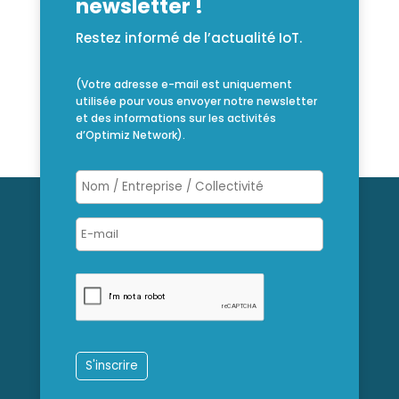
newsletter !
Restez informé de l’actualité IoT.
(Votre adresse e-mail est uniquement
utilisée pour vous envoyer notre newsletter
et des informations sur les activités
d’Optimiz Network).