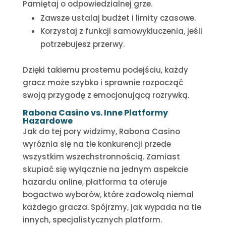
Pamiętaj o odpowiedzialnej grze.
Zawsze ustalaj budżet i limity czasowe.
Korzystaj z funkcji samowykluczenia, jeśli
potrzebujesz przerwy.
Dzięki takiemu prostemu podejściu, każdy
gracz może szybko i sprawnie rozpocząć
swoją przygodę z emocjonującą rozrywką.
Rabona Casino vs. Inne Platformy
Hazardowe
Jak do tej pory widzimy, Rabona Casino
wyróznia się na tle konkurencji przede
wszystkim wszechstronnością. Zamiast
skupiać się wyłącznie na jednym aspekcie
hazardu online, platforma ta oferuje
bogactwo wyborów, które zadowolą niemal
każdego gracza. Spójrzmy, jak wypada na tle
innych, specjalistycznych platform.