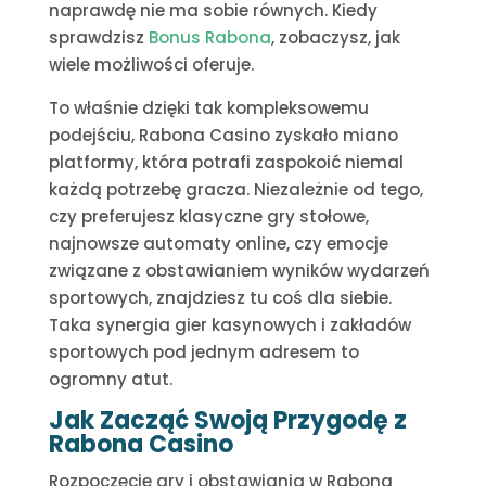
naprawdę nie ma sobie równych. Kiedy
sprawdzisz
Bonus Rabona
, zobaczysz, jak
wiele możliwości oferuje.
To właśnie dzięki tak kompleksowemu
podejściu, Rabona Casino zyskało miano
platformy, która potrafi zaspokoić niemal
każdą potrzebę gracza. Niezależnie od tego,
czy preferujesz klasyczne gry stołowe,
najnowsze automaty online, czy emocje
związane z obstawianiem wyników wydarzeń
sportowych, znajdziesz tu coś dla siebie.
Taka synergia gier kasynowych i zakładów
sportowych pod jednym adresem to
ogromny atut.
Jak Zacząć Swoją Przygodę z
Rabona Casino
Rozpoczęcie gry i obstawiania w Rabona