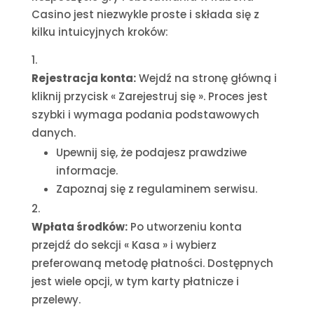
Casino jest niezwykle proste i składa się z
kilku intuicyjnych kroków:
Rejestracja konta:
Wejdź na stronę główną i
kliknij przycisk « Zarejestruj się ». Proces jest
szybki i wymaga podania podstawowych
danych.
Upewnij się, że podajesz prawdziwe
informacje.
Zapoznaj się z regulaminem serwisu.
Wpłata środków:
Po utworzeniu konta
przejdź do sekcji « Kasa » i wybierz
preferowaną metodę płatności. Dostępnych
jest wiele opcji, w tym karty płatnicze i
przelewy.