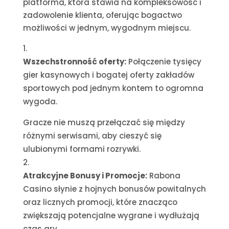
platforma, która stawia na kompleksowość i
zadowolenie klienta, oferując bogactwo
możliwości w jednym, wygodnym miejscu.
Wszechstronność oferty:
Połączenie tysięcy
gier kasynowych i bogatej oferty zakładów
sportowych pod jednym kontem to ogromna
wygoda.
Gracze nie muszą przełączać się między
różnymi serwisami, aby cieszyć się
ulubionymi formami rozrywki.
Atrakcyjne Bonusy i Promocje:
Rabona
Casino słynie z hojnych bonusów powitalnych
oraz licznych promocji, które znacząco
zwiększają potencjalne wygrane i wydłużają
czas gry.