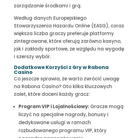
zarządzanie środkami i grą.
Według danych Europejskiego
Stowarzyszenia Hazardu Online (EASG), coraz
większa liczba graczy preferuje platformy
zintegrowane, które oferują zarówno kasyno,
jak i zakłady sportowe, ze względu na wygodę
i szerszy wybór.
Dodatkowe Korzyści z Gry w Rabona
Casino
Co jeszcze sprawia, że warto zwrócić uwagę
na Rabona Casino? Oto kilka kluczowych
zalet, które doceni każdy gracz:
Program VIP i Lojalnościowy:
Gracze mogą
liczyć na specjalne nagrody, bonusy i
dedykowane usługi w ramach
rozbudowanego programu VIP, który