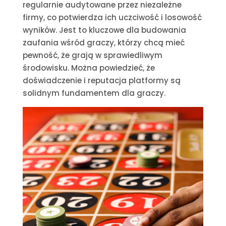
regularnie audytowane przez niezależne
firmy, co potwierdza ich uczciwość i losowość
wyników. Jest to kluczowe dla budowania
zaufania wśród graczy, którzy chcą mieć
pewność, że grają w sprawiedliwym
środowisku. Można powiedzieć, że
doświadczenie i reputacja platformy są
solidnym fundamentem dla graczy.