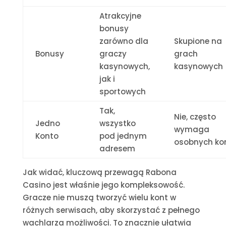
Atrakcyjne
bonusy
zarówno dla
Skupione na
Bonusy
graczy
grach
kasynowych,
kasynowych
jak i
sportowych
Tak,
Nie, często
Jedno
wszystko
wymaga
Konto
pod jednym
osobnych ko
adresem
Jak widać, kluczową przewagą Rabona
Casino jest właśnie jego kompleksowość.
Gracze nie muszą tworzyć wielu kont w
różnych serwisach, aby skorzystać z pełnego
wachlarza możliwości. To znacznie ułatwia