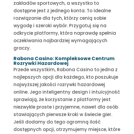
zakładów sportowych, a wszystko to
dostępne jest z jednego konta. To idealne
rozwiązanie dla tych, którzy cenią sobie
wygodę i szeroki wybór. Przygotuj się na
odkrycie platformy, która naprawdę spełnia
oczekiwania najbardziej wymagających
graczy.
Rabona Casino: Kompleksowe Centrum
Rozrywki Hazardowej
Przede wszystkim, Rabona Casino to jedna z
najlepszych opcji dla każdego, kto poszukuje
najwyższej jakości rozrywki hazardowej
online. Jego inteligentny design i intuicyjność
sprawiają, że korzystanie z platformy jest
niezwykle proste i przyjemne, nawet dla osób
stawiających pierwsze kroki w świecie gier.
Jeśli dodamy do tego ogromną ilość
dostępnych opcji, otrzymujemy miejsce, które