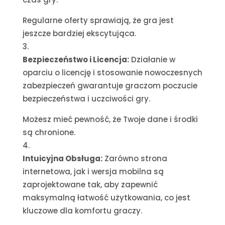
Regularne oferty sprawiają, że gra jest
jeszcze bardziej ekscytująca.
Bezpieczeństwo i Licencja:
Działanie w
oparciu o licencję i stosowanie nowoczesnych
zabezpieczeń gwarantuje graczom poczucie
bezpieczeństwa i uczciwości gry.
Możesz mieć pewność, że Twoje dane i środki
są chronione.
Intuicyjna Obsługa:
Zarówno strona
internetowa, jak i wersja mobilna są
zaprojektowane tak, aby zapewnić
maksymalną łatwość użytkowania, co jest
kluczowe dla komfortu graczy.