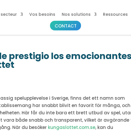
 secteur
Vos besoins
Nos solutions
Ressources
CONTACT
e prestigio los emocionante
tet
klassig spelupplevelse i Sverige, finns det ett namn som
etablissemang har snabbt blivit en favorit för många, och
helheten. Här får du inte bara ett brett utbud av spel, ut
t vara både snabb och transparent, vilket är avgörande 
gång. När du besöker
kungaslottet.com.se
, kan du