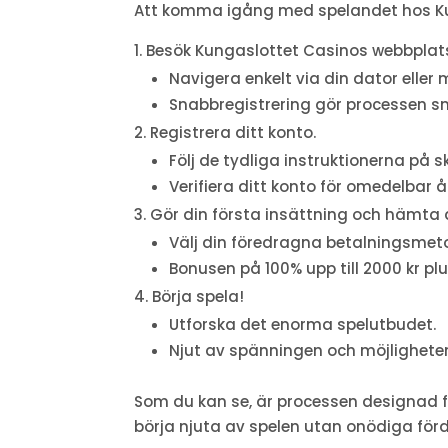
Att komma igång med spelandet hos Kung
Besök Kungaslottet Casinos webbplat
Navigera enkelt via din dator eller 
Snabbregistrering gör processen s
Registrera ditt konto.
Följ de tydliga instruktionerna på 
Verifiera ditt konto för omedelbar 
Gör din första insättning och hämta
Välj din föredragna betalningsmet
Bonusen på 100% upp till 2000 kr plu
Börja spela!
Utforska det enorma spelutbudet.
Njut av spänningen och möjligheten t
Som du kan se, är processen designad f
börja njuta av spelen utan onödiga förd