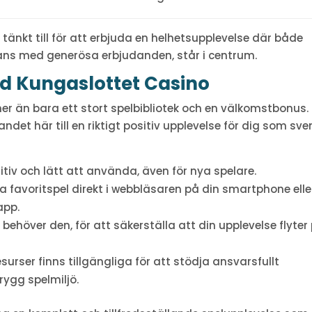
 tänkt till för att erbjuda en helhetsupplevelse där både
mans med generösa erbjudanden, står i centrum.
ed Kungaslottet Casino
r än bara ett stort spelbibliotek och en välkomstbonus.
ndet här till en riktigt positiv upplevelse för dig som sve
tiv och lätt att använda, även för nya spelare.
a favoritspel direkt i webbläsaren på din smartphone elle
app.
 behöver den, för att säkerställa att din upplevelse flyter
surser finns tillgängliga för att stödja ansvarsfullt
trygg spelmiljö.