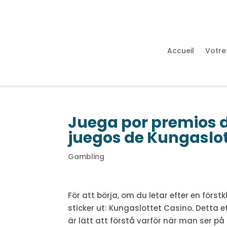
Accueil
Votre
Juega por premios d
juegos de Kungaslot
Gambling
För att börja, om du letar efter en först
sticker ut: Kungaslottet Casino. Detta 
är lätt att förstå varför när man ser på 