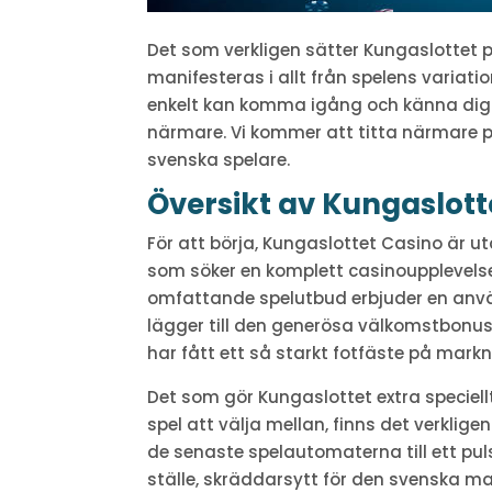
Det som verkligen sätter Kungaslottet 
manifesteras i allt från spelens variation
enkelt kan komma igång och känna dig tr
närmare. Vi kommer att titta närmare på
svenska spelare.
Översikt av Kungaslott
För att börja, Kungaslottet Casino är u
som söker en komplett casinoupplevelse 
omfattande spelutbud erbjuder en anv
lägger till den generösa välkomstbonuse
har fått ett så starkt fotfäste på mark
Det som gör Kungaslottet extra speciell
spel att välja mellan, finns det verkligen
de senaste spelautomaterna till ett puls
ställe, skräddarsytt för den svenska m