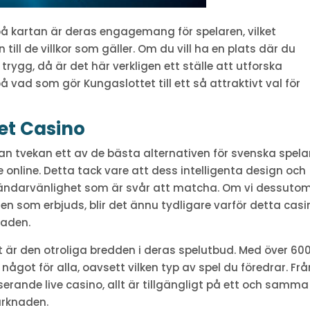
på kartan är deras engagemang för spelaren, vilket
 till de villkor som gäller. Om du vill ha en plats där du
ygg, då är det här verkligen ett ställe att utforska
 vad som gör Kungaslottet till ett så attraktivt val för
et Casino
tan tvekan ett av de bästa alternativen för svenska spela
online. Detta tack vare att dess intelligenta design och
ändarvänlighet som är svår att matcha. Om vi dessuto
n som erbjuds, blir det ännu tydligare varför detta casi
naden.
t är den otroliga bredden i deras spelutbud. Med över 60
 något för alla, oavsett vilken typ av spel du föredrar. Frå
erande live casino, allt är tillgängligt på ett och samma
arknaden.