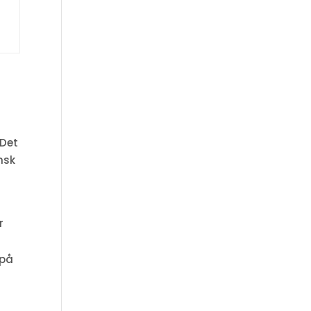
 Det
nsk
r
 på