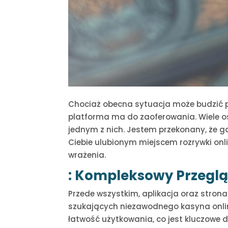
Chociaż obecna sytuacja może budzić pe
platforma ma do zaoferowania. Wiele osó
jednym z nich. Jestem przekonany, że gd
Ciebie ulubionym miejscem rozrywki on
wrażenia.
: Kompleksowy Przeglą
Przede wszystkim, aplikacja oraz strona 
szukających niezawodnego kasyna onlin
łatwość użytkowania, co jest kluczowe 