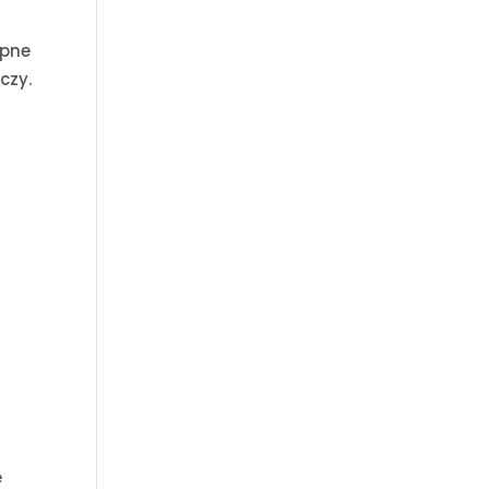
ępne
czy.
e