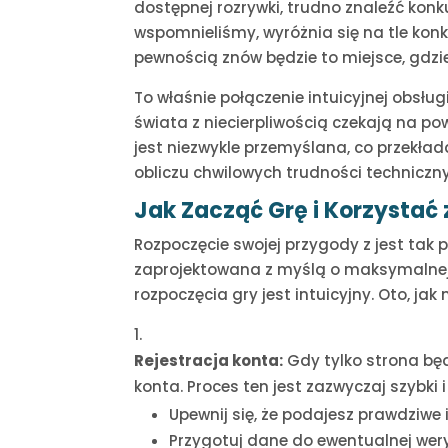
dostępnej rozrywki, trudno znaleźć konku
wspomnieliśmy, wyróżnia się na tle konku
pewnością znów będzie to miejsce, gdzie
To właśnie połączenie intuicyjnej obsłu
świata z niecierpliwością czekają na po
jest niezwykle przemyślana, co przekła
obliczu chwilowych trudności techniczn
Jak Zacząć Grę i Korzystać 
Rozpoczęcie swojej przygody z jest tak p
zaprojektowana z myślą o maksymalnej w
rozpoczęcia gry jest intuicyjny. Oto, ja
Rejestracja konta:
Gdy tylko strona będ
konta. Proces ten jest zazwyczaj szyb
Upewnij się, że podajesz prawdziwe 
Przygotuj dane do ewentualnej weryf