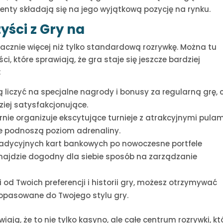
menty składają się na jego wyjątkową pozycję na rynku.
yści z Gry na
acznie więcej niż tylko standardową rozrywkę. Można tu
ci, które sprawiają, że gra staje się jeszcze bardziej
:
liczyć na specjalne nagrody i bonusy za regularną grę, 
ziej satysfakcjonujące.
nie organizuje ekscytujące turnieje z atrakcyjnymi pulam
e podnoszą poziom adrenaliny.
adycyjnych kart bankowych po nowoczesne portfele
 znajdzie dogodny dla siebie sposób na zarządzanie
 od Twoich preferencji i historii gry, możesz otrzymywać
opasowane do Twojego stylu gry.
ją, że to nie tylko kasyno, ale całe centrum rozrywki, kt