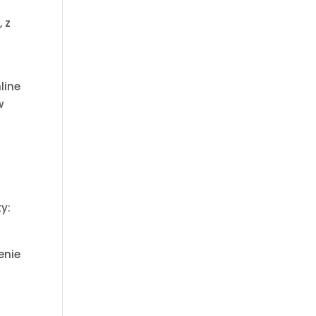
, z
line
w
y:
enie