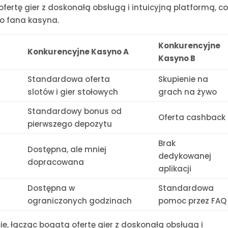
ertę gier z doskonałą obsługą i intuicyjną platformą, c
o fana kasyna.
Konkurencyjne
Konkurencyjne Kasyno A
Kasyno B
Standardowa oferta
Skupienie na
slotów i gier stołowych
grach na żywo
Standardowy bonus od
Oferta cashback
pierwszego depozytu
Brak
Dostępna, ale mniej
dedykowanej
dopracowana
aplikacji
Dostępna w
Standardowa
ograniczonych godzinach
pomoc przez FAQ
e, łącząc bogatą ofertę gier z doskonałą obsługą i