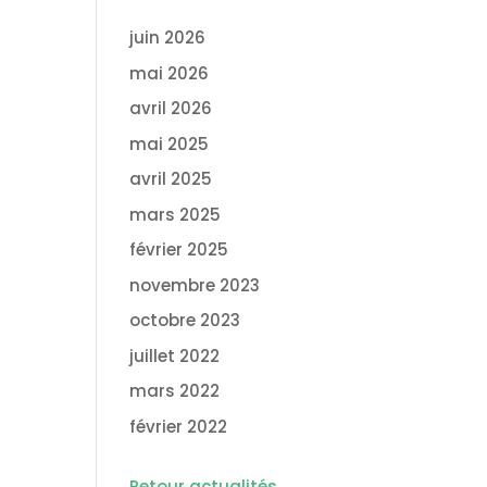
juin 2026
mai 2026
avril 2026
mai 2025
avril 2025
mars 2025
février 2025
novembre 2023
octobre 2023
juillet 2022
mars 2022
février 2022
Retour actualités