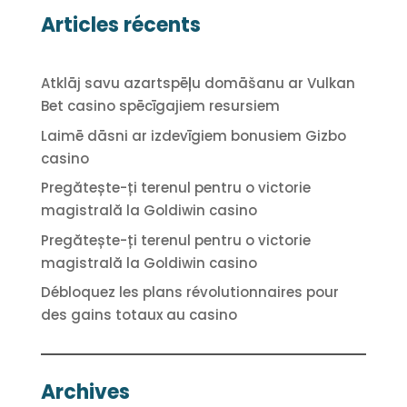
Articles récents
Atklāj savu azartspēļu domāšanu ar Vulkan
Bet casino spēcīgajiem resursiem
Laimē dāsni ar izdevīgiem bonusiem Gizbo
casino
Pregătește-ți terenul pentru o victorie
magistrală la Goldiwin casino
Pregătește-ți terenul pentru o victorie
magistrală la Goldiwin casino
Débloquez les plans révolutionnaires pour
des gains totaux au casino
Archives