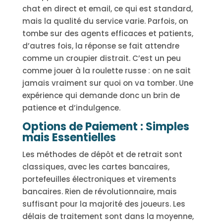
chat en direct et email, ce qui est standard,
mais la qualité du service varie. Parfois, on
tombe sur des agents efficaces et patients,
d’autres fois, la réponse se fait attendre
comme un croupier distrait. C’est un peu
comme jouer à la roulette russe : on ne sait
jamais vraiment sur quoi on va tomber. Une
expérience qui demande donc un brin de
patience et d’indulgence.
Options de Paiement : Simples
mais Essentielles
Les méthodes de dépôt et de retrait sont
classiques, avec les cartes bancaires,
portefeuilles électroniques et virements
bancaires. Rien de révolutionnaire, mais
suffisant pour la majorité des joueurs. Les
délais de traitement sont dans la moyenne,