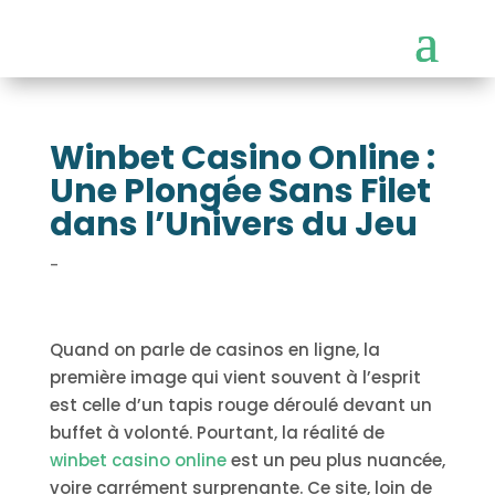
Winbet Casino Online :
Une Plongée Sans Filet
dans l’Univers du Jeu
-
Quand on parle de casinos en ligne, la
première image qui vient souvent à l’esprit
est celle d’un tapis rouge déroulé devant un
buffet à volonté. Pourtant, la réalité de
winbet casino online
est un peu plus nuancée,
voire carrément surprenante. Ce site, loin de