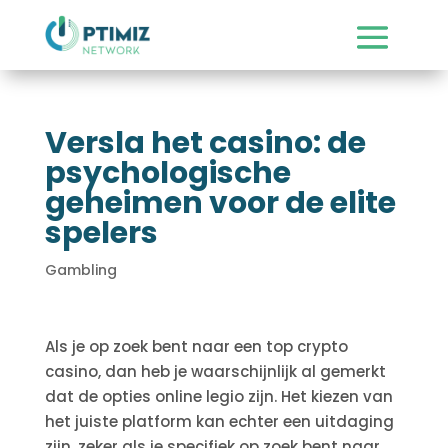
Versla het casino: de
psychologische
geheimen voor de elite
spelers
Gambling
Als je op zoek bent naar een top crypto
casino, dan heb je waarschijnlijk al gemerkt
dat de opties online legio zijn. Het kiezen van
het juiste platform kan echter een uitdaging
zijn, zeker als je specifiek op zoek bent naar