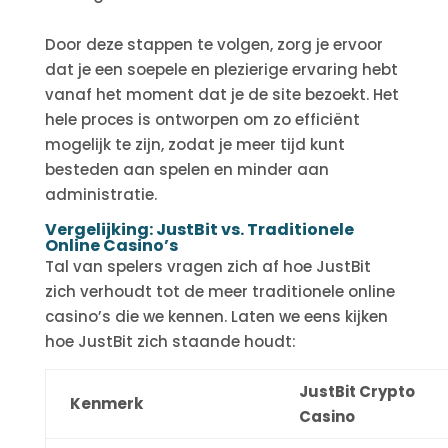
Door deze stappen te volgen, zorg je ervoor
dat je een soepele en plezierige ervaring hebt
vanaf het moment dat je de site bezoekt. Het
hele proces is ontworpen om zo efficiënt
mogelijk te zijn, zodat je meer tijd kunt
besteden aan spelen en minder aan
administratie.
Vergelijking: JustBit vs. Traditionele
Online Casino’s
Tal van spelers vragen zich af hoe JustBit
zich verhoudt tot de meer traditionele online
casino’s die we kennen. Laten we eens kijken
hoe JustBit zich staande houdt:
JustBit Crypto
Kenmerk
Casino