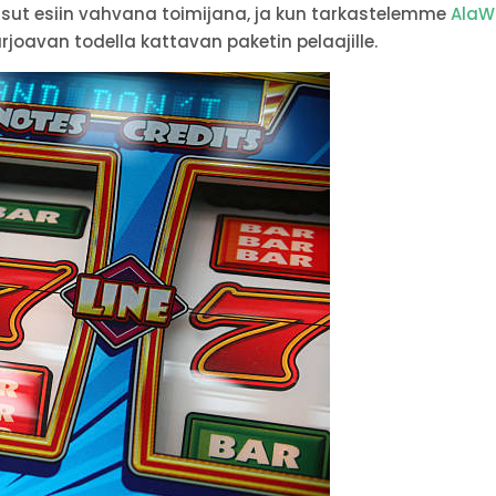
ssut esiin vahvana toimijana, ja kun tarkastelemme
AlaW
oavan todella kattavan paketin pelaajille.