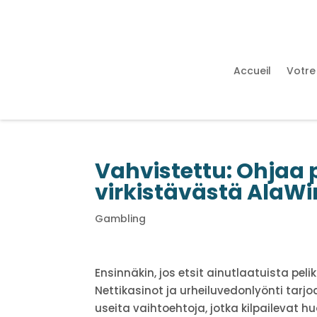
Accueil
Votre
Vahvistettu: Ohjaa 
virkistävästä AlaWi
Gambling
Ensinnäkin, jos etsit ainutlaatuista pe
Nettikasinot ja urheiluvedonlyönti tarjoav
useita vaihtoehtoja, jotka kilpailevat 