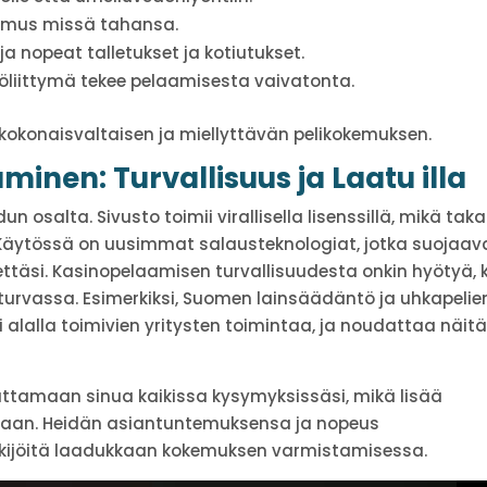
okemus missä tahansa.
ja nopeat talletukset ja kotiutukset.
yttöliittymä tekee pelaamisesta vaivatonta.
 kokonaisvaltaisen ja miellyttävän pelikokemuksen.
nen: Turvallisuus ja Laatu illa
 osalta. Sivusto toimii virallisella lisenssillä, mikä tak
n. Käytössä on uusimmat salausteknologiat, jotka suojaav
nnettäsi. Kasinopelaamisen turvallisuudesta onkin hyötyä, 
t turvassa. Esimerkiksi, Suomen lainsäädäntö ja uhkapelie
alalla toimivien yritysten toimintaa, ja noudattaa näit
auttamaan sinua kaikissa kysymyksissäsi, mikä lisää
taan. Heidän asiantuntemuksensa ja nopeus
ekijöitä laadukkaan kokemuksen varmistamisessa.