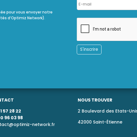
sée pour vous envoyer notre
ités d’Optimiz Network).
NTACT
NOUS TROUVER
1 57 28 22
2 Boulevard des Etats-Unis
0 96 03 98
42000 Saint-Étienne
tact@optimiz-network.fr