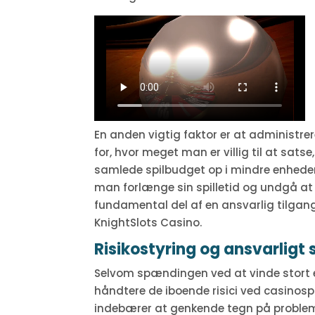
En anden vigtig faktor er at administrer
for, hvor meget man er villig til at satse
samlede spilbudget op i mindre enheder o
man forlænge sin spilletid og undgå at 
fundamental del af en ansvarlig tilgang
KnightSlots Casino.
Risikostyring og ansvarligt s
Selvom spændingen ved at vinde stort e
håndtere de iboende risici ved casinospil.
indebærer at genkende tegn på problem