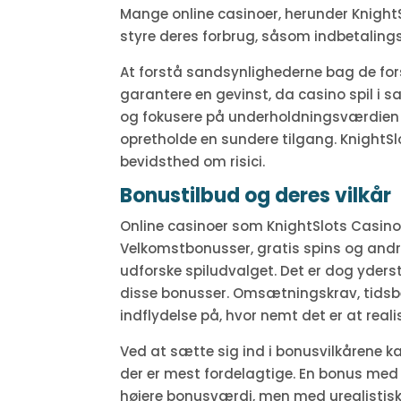
Mange online casinoer, herunder KnightSl
styre deres forbrug, såsom indbetaling
At forstå sandsynlighederne bag de forsk
garantere en gevinst, da casino spil i s
og fokusere på underholdningsværdien f
opretholde en sundere tilgang. KnightSl
bevidsthed om risici.
Bonustilbud og deres vilkår
Online casinoer som KnightSlots Casino 
Velkomstbonusser, gratis spins og andr
udforske spiludvalget. Det er dog yderst
disse bonusser. Omsætningskrav, tids
indflydelse på, hvor nemt det er at real
Ved at sætte sig ind i bonusvilkårene 
der er mest fordelagtige. En bonus me
højere bonusværdi, men med urealistiske