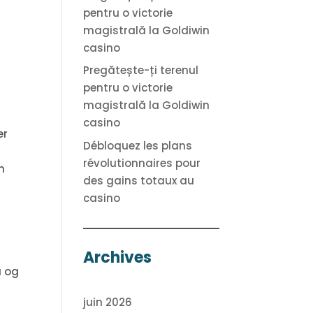
pentru o victorie
magistrală la Goldiwin
casino
Pregătește-ți terenul
pentru o victorie
magistrală la Goldiwin
casino
er
Débloquez les plans
révolutionnaires pour
n
des gains totaux au
casino
Archives
å og
juin 2026