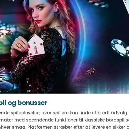
pil og bonusser
de spiloplevelse, hvor spillere kan finde et bredt udvalg 
omater med spændende funktioner til klassiske bordspil 
enhver smag. Platformen stræber efter at levere en sikker 