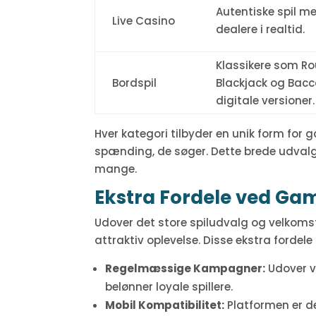
Autentiske spil me
Live Casino
dealere i realtid.
Klassikere som Ro
Bordspil
Blackjack og Bacc
digitale versioner.
Hver kategori tilbyder en unik form for g
spænding, de søger. Dette brede udvalg e
mange.
Ekstra Fordele ved Ga
Udover det store spiludvalg og velkomstb
attraktiv oplevelse. Disse ekstra fordel
Regelmæssige Kampagner:
Udover v
belønner loyale spillere.
Mobil Kompatibilitet:
Platformen er de