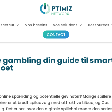
 secteur
Vos besoins
Nos solutions
Ressources
CONTACT
gambling din guide til smar
noet
af online spænding og potentielle gevinster? Mange spillere
inerer et bredt spiludvalg med attraktive tilbud, og Casi
. Det er her, hvor den digitale spillehal møder den seriø