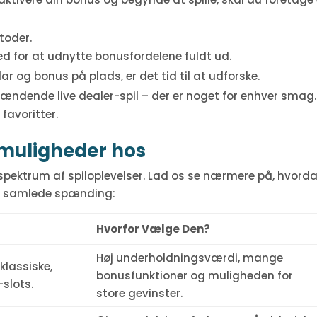
etoder.
ed for at udnytte bonusfordelene fuldt ud.
ar og bonus på plads, er det tid til at udforske.
pændende live dealer-spil – der er noget for enhver smag.
 favoritter.
muligheder hos
t spektrum af spiloplevelser. Lad os se nærmere på, hvord
den samlede spænding:
Hvorfor Vælge Den?
Høj underholdningsværdi, mange
klassiske,
bonusfunktioner og muligheden for
-slots.
store gevinster.