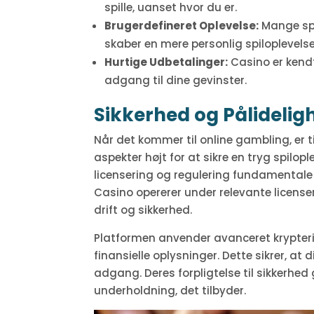
spille, uanset hvor du er.
Brugerdefineret Oplevelse:
Mange spi
skaber en mere personlig spiloplevelse
Hurtige Udbetalinger:
Casino er kendt
adgang til dine gevinster.
Sikkerhed og Pålidelig
Når det kommer til online gambling, er ti
aspekter højt for at sikre en tryg spilop
licensering og regulering fundamentale f
Casino opererer under relevante licenser
drift og sikkerhed.
Platformen anvender avanceret krypterin
finansielle oplysninger. Dette sikrer, at
adgang. Deres forpligtelse til sikkerhed 
underholdning, det tilbyder.