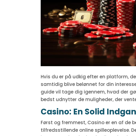
Hvis du er på udkig efter en platform, de
samtidig blive belønnet for din intere
guide vil tage dig igennem, hvad der gør
bedst udnytter de muligheder, der vente
Casino: En Solid Indgan
Først og fremmest, Casino er en af de b
tilfredsstillende online spilleoplevelse