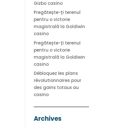
Gizbo casino
Pregătește-ți terenul
pentru o victorie
magistrală la Goldiwin
casino
Pregătește-ți terenul
pentru o victorie
magistrală la Goldiwin
casino
Débloquez les plans
révolutionnaires pour
des gains totaux au
casino
Archives