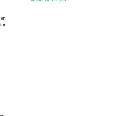
 en
tion
 en