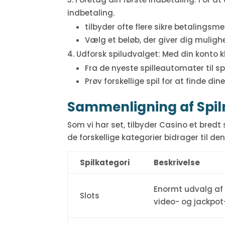
indbetaling.
tilbyder ofte flere sikre betalingsm
Vælg et beløb, der giver dig muligh
Udforsk spiludvalget: Med din konto kl
Fra de nyeste spilleautomater til s
Prøv forskellige spil for at finde dine
Sammenligning af Spil
Som vi har set, tilbyder Casino et bred
de forskellige kategorier bidrager til 
Spilkategori
Beskrivelse
Enormt udvalg af 
Slots
video- og jackpot