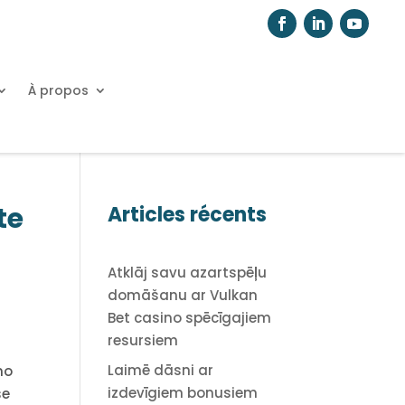
À propos
te
Articles récents
Atklāj savu azartspēļu
domāšanu ar Vulkan
Bet casino spēcīgajiem
resursiem
Laimē dāsni ar
no
izdevīgiem bonusiem
se