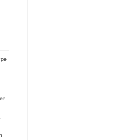
ype
å
 en
r
n