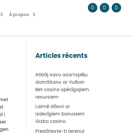
À propos
Articles récents
Atklāj savu azartspēļu
domāšanu ar Vulkan
Bet casino spēcīgajiem
resursiem
mmet
Laimē dāsni ar
et
izdevīgiem bonusiem
d i
Gizbo casino
ker
ngen
Pregătește-ți terenul