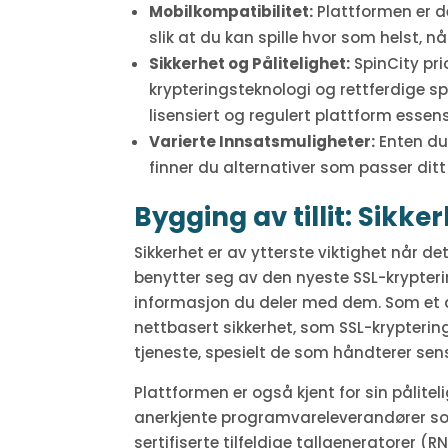
Mobilkompatibilitet:
Plattformen er d
slik at du kan spille hvor som helst, n
Sikkerhet og Pålitelighet:
SpinCity pri
krypteringsteknologi og rettferdige spi
lisensiert og regulert plattform essensi
Varierte Innsatsmuligheter:
Enten du 
finner du alternativer som passer ditt
Bygging av tillit: Sikke
Sikkerhet er av ytterste viktighet når de
benytter seg av den nyeste SSL-krypterin
informasjon du deler med dem. Som et 
nettbasert sikkerhet, som SSL-krypterin
tjeneste, spesielt de som håndterer sens
Plattformen er også kjent for sin påliteli
anerkjente programvareleverandører som
sertifiserte tilfeldige tallgeneratorer (R