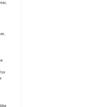
ter,
er,
De
for
e
ikke