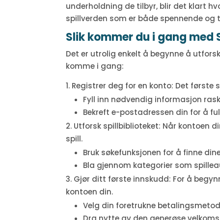
underholdning de tilbyr, blir det klart h
spillverden som er både spennende og ti
Slik kommer du i gang med S
Det er utrolig enkelt å begynne å utforske
komme i gang:
Registrer deg for en konto: Det første s
Fyll inn nødvendig informasjon rask
Bekreft e-postadressen din for å ful
Utforsk spillbiblioteket: Når kontoen 
spill.
Bruk søkefunksjonen for å finne dine 
Bla gjennom kategorier som spilleau
Gjør ditt første innskudd: For å begyn
kontoen din.
Velg din foretrukne betalingsmetod
Dra nytte av den generøse velkoms