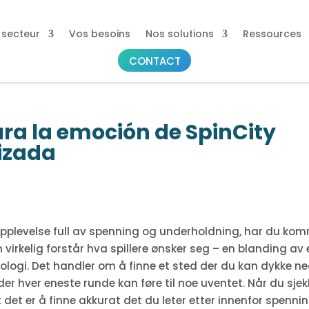
 secteur
Vos besoins
Nos solutions
Ressources
CONTACT
ara la emoción de SpinCity
izada
n opplevelse full av spenning og underholdning, har du ko
m virkelig forstår hva spillere ønsker seg – en blanding av 
logi. Det handler om å finne et sted der du kan dykke ne
der hver eneste runde kan føre til noe uventet. Når du sjek
t det er å finne akkurat det du leter etter innenfor spenni