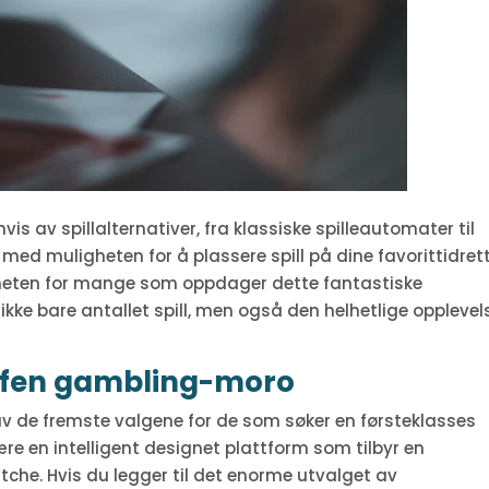
is av spillalternativer, fra klassiske spilleautomater til
 med muligheten for å plassere spill på dine favorittidrett
igheten for mange som oppdager dette fantastiske
 ikke bare antallet spill, men også den helhetlige oppleve
ruffen gambling-moro
t av de fremste valgene for de som søker en førsteklasses
re en intelligent designet plattform som tilbyr en
che. Hvis du legger til det enorme utvalget av