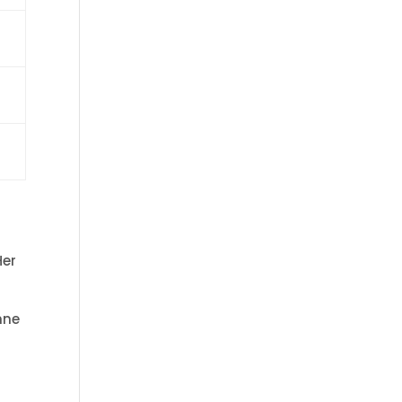
Her
nne