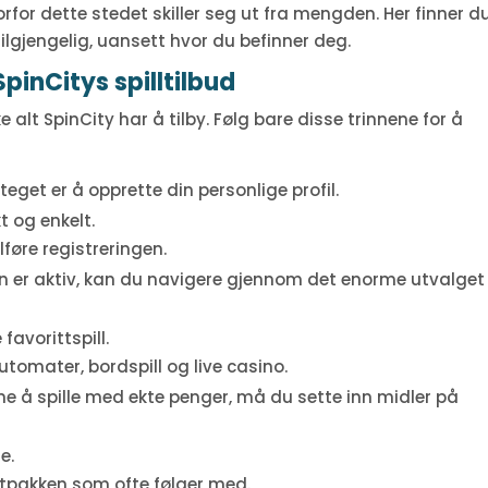
vorfor dette stedet skiller seg ut fra mengden. Her finner d
lgjengelig, uansett hvor du befinner deg.
pinCitys spilltilbud
 alt SpinCity har å tilby. Følg bare disse trinnene for å
teget er å opprette din personlige profil.
t og enkelt.
lføre registreringen.
din er aktiv, kan du navigere gjennom det enorme utvalget
favorittspill.
tomater, bordspill og live casino.
ne å spille med ekte penger, må du sette inn midler på
e.
tpakken som ofte følger med.