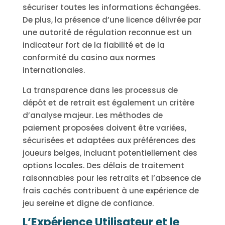
sécuriser toutes les informations échangées.
De plus, la présence d’une licence délivrée par
une autorité de régulation reconnue est un
indicateur fort de la fiabilité et de la
conformité du casino aux normes
internationales.
La transparence dans les processus de
dépôt et de retrait est également un critère
d’analyse majeur. Les méthodes de
paiement proposées doivent être variées,
sécurisées et adaptées aux préférences des
joueurs belges, incluant potentiellement des
options locales. Des délais de traitement
raisonnables pour les retraits et l’absence de
frais cachés contribuent à une expérience de
jeu sereine et digne de confiance.
L’Expérience Utilisateur et le