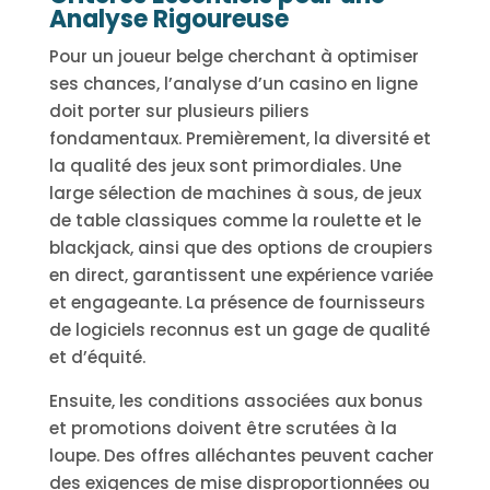
Analyse Rigoureuse
Pour un joueur belge cherchant à optimiser
ses chances, l’analyse d’un casino en ligne
doit porter sur plusieurs piliers
fondamentaux. Premièrement, la diversité et
la qualité des jeux sont primordiales. Une
large sélection de machines à sous, de jeux
de table classiques comme la roulette et le
blackjack, ainsi que des options de croupiers
en direct, garantissent une expérience variée
et engageante. La présence de fournisseurs
de logiciels reconnus est un gage de qualité
et d’équité.
Ensuite, les conditions associées aux bonus
et promotions doivent être scrutées à la
loupe. Des offres alléchantes peuvent cacher
des exigences de mise disproportionnées ou