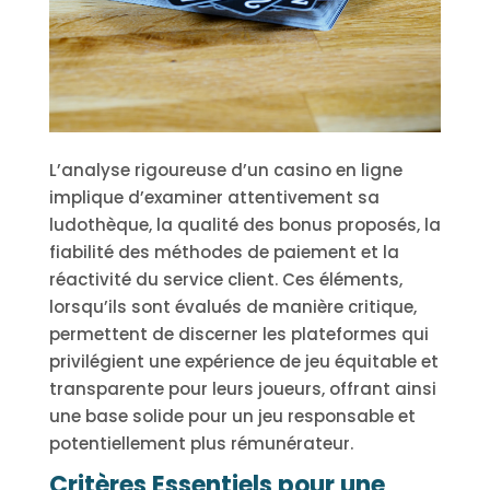
L’analyse rigoureuse d’un casino en ligne
implique d’examiner attentivement sa
ludothèque, la qualité des bonus proposés, la
fiabilité des méthodes de paiement et la
réactivité du service client. Ces éléments,
lorsqu’ils sont évalués de manière critique,
permettent de discerner les plateformes qui
privilégient une expérience de jeu équitable et
transparente pour leurs joueurs, offrant ainsi
une base solide pour un jeu responsable et
potentiellement plus rémunérateur.
Critères Essentiels pour une