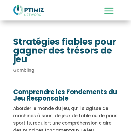
Stratégies fiables pour
gagner des trésors de
jeu
Gambling
Comprendre les Fondements du
Jeu Responsable
Aborder le monde du jeu, qu’il s’agisse de
machines à sous, de jeux de table ou de paris
sportifs, requiert une compréhension claire
des principes fondamentaux. Le jeu