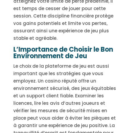
atteignez votre limite de perte prédéfinie, il
est temps de cesser de jouer pour cette
session. Cette discipline financière protège
vos gains potentiels et limite vos pertes,
assurant ainsi une expérience de jeu plus
stable et agréable.
L’Importance de Choisir le Bon
Environnement de Jeu
Le choix de la plateforme de jeu est aussi
important que les stratégies que vous
employez. Un casino réputé offre un
environnement sécurisé, des jeux équitables
et un support client fiable. Examiner les
licences, lire les avis d’autres joueurs et
vérifier les mesures de sécurité mises en
place peut vous aider à éviter les pièques et
à garantir une expérience de jeu positive. La
tranquillité d’esprit est fondamentale pour