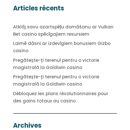
Articles récents
Atklāj savu azartspēļu domāšanu ar Vulkan
Bet casino spēcīgajiem resursiem
Laimē dāsni ar izdevīgiem bonusiem Gizbo
casino
Pregătește-ți terenul pentru o victorie
magistrală la Goldiwin casino
Pregătește-ți terenul pentru o victorie
magistrală la Goldiwin casino
Débloquez les plans révolutionnaires pour
des gains totaux au casino
Archives