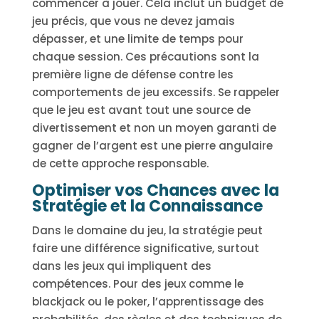
commencer à jouer. Cela inclut un budget de
jeu précis, que vous ne devez jamais
dépasser, et une limite de temps pour
chaque session. Ces précautions sont la
première ligne de défense contre les
comportements de jeu excessifs. Se rappeler
que le jeu est avant tout une source de
divertissement et non un moyen garanti de
gagner de l’argent est une pierre angulaire
de cette approche responsable.
Optimiser vos Chances avec la
Stratégie et la Connaissance
Dans le domaine du jeu, la stratégie peut
faire une différence significative, surtout
dans les jeux qui impliquent des
compétences. Pour des jeux comme le
blackjack ou le poker, l’apprentissage des