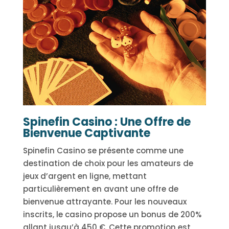
Spinefin Casino : Une Offre de
Bienvenue Captivante
Spinefin Casino se présente comme une
destination de choix pour les amateurs de
jeux d’argent en ligne, mettant
particulièrement en avant une offre de
bienvenue attrayante. Pour les nouveaux
inscrits, le casino propose un bonus de 200%
allant jusqu’à 450 €. Cette promotion est