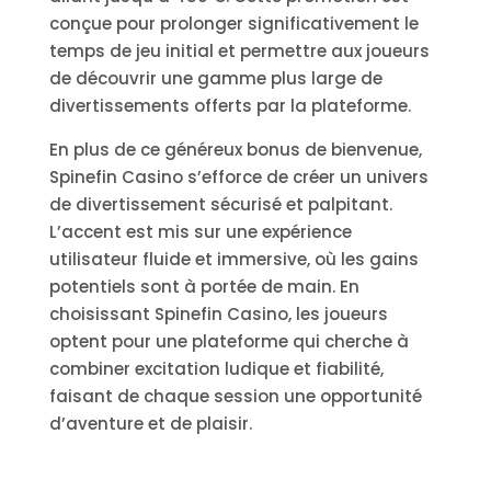
conçue pour prolonger significativement le
temps de jeu initial et permettre aux joueurs
de découvrir une gamme plus large de
divertissements offerts par la plateforme.
En plus de ce généreux bonus de bienvenue,
Spinefin Casino s’efforce de créer un univers
de divertissement sécurisé et palpitant.
L’accent est mis sur une expérience
utilisateur fluide et immersive, où les gains
potentiels sont à portée de main. En
choisissant Spinefin Casino, les joueurs
optent pour une plateforme qui cherche à
combiner excitation ludique et fiabilité,
faisant de chaque session une opportunité
d’aventure et de plaisir.