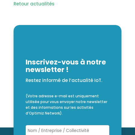
Retour actualités
Inscrivez-vous à notre
newsletter !
Restez informé de l’actualité IoT.
(Votre adresse e-mail est uniquement
utilisée pour vous envoyer notre newsletter
et des informations sur les activités
d’Optimiz Network).