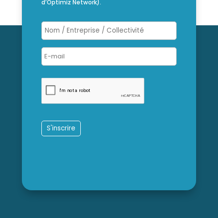
d’Optimiz Network).