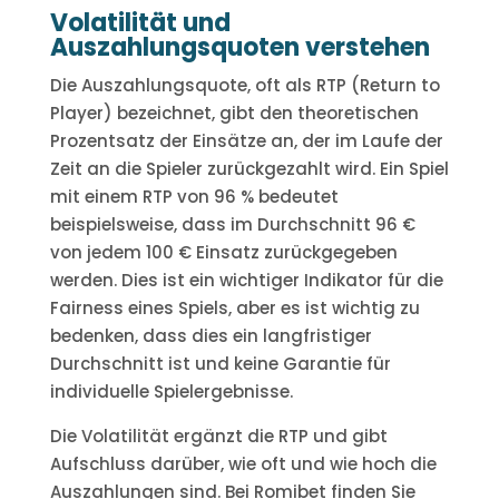
Volatilität und
Auszahlungsquoten verstehen
Die Auszahlungsquote, oft als RTP (Return to
Player) bezeichnet, gibt den theoretischen
Prozentsatz der Einsätze an, der im Laufe der
Zeit an die Spieler zurückgezahlt wird. Ein Spiel
mit einem RTP von 96 % bedeutet
beispielsweise, dass im Durchschnitt 96 €
von jedem 100 € Einsatz zurückgegeben
werden. Dies ist ein wichtiger Indikator für die
Fairness eines Spiels, aber es ist wichtig zu
bedenken, dass dies ein langfristiger
Durchschnitt ist und keine Garantie für
individuelle Spielergebnisse.
Die Volatilität ergänzt die RTP und gibt
Aufschluss darüber, wie oft und wie hoch die
Auszahlungen sind. Bei Romibet finden Sie