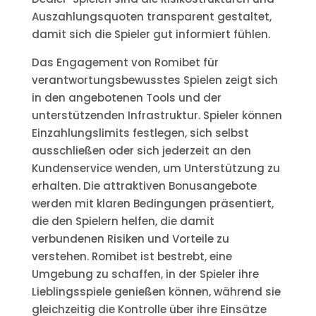
Auszahlungsquoten transparent gestaltet,
damit sich die Spieler gut informiert fühlen.
Das Engagement von Romibet für
verantwortungsbewusstes Spielen zeigt sich
in den angebotenen Tools und der
unterstützenden Infrastruktur. Spieler können
Einzahlungslimits festlegen, sich selbst
ausschließen oder sich jederzeit an den
Kundenservice wenden, um Unterstützung zu
erhalten. Die attraktiven Bonusangebote
werden mit klaren Bedingungen präsentiert,
die den Spielern helfen, die damit
verbundenen Risiken und Vorteile zu
verstehen. Romibet ist bestrebt, eine
Umgebung zu schaffen, in der Spieler ihre
Lieblingsspiele genießen können, während sie
gleichzeitig die Kontrolle über ihre Einsätze