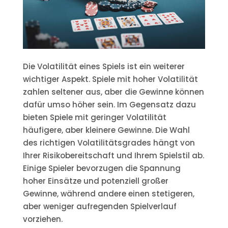
Die Volatilität eines Spiels ist ein weiterer
wichtiger Aspekt. Spiele mit hoher Volatilität
zahlen seltener aus, aber die Gewinne können
dafür umso höher sein. Im Gegensatz dazu
bieten Spiele mit geringer Volatilität
häufigere, aber kleinere Gewinne. Die Wahl
des richtigen Volatilitätsgrades hängt von
Ihrer Risikobereitschaft und Ihrem Spielstil ab.
Einige Spieler bevorzugen die Spannung
hoher Einsätze und potenziell großer
Gewinne, während andere einen stetigeren,
aber weniger aufregenden Spielverlauf
vorziehen.