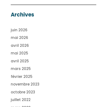
Archives
juin 2026
mai 2026
avril 2026
mai 2025
avril 2025
mars 2025
février 2025
novembre 2023
octobre 2023
juillet 2022