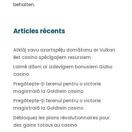
behalten.
Articles récents
Atklāj savu azartspēļu domāšanu ar Vulkan
Bet casino spēcīgajiem resursiem
Laimē dāsni ar izdevīgiem bonusiem Gizbo
casino
Pregătește-ți terenul pentru o victorie
magistrală la Goldiwin casino
Pregătește-ți terenul pentru o victorie
magistrală la Goldiwin casino
Débloquez les plans révolutionnaires pour
des gains totaux au casino