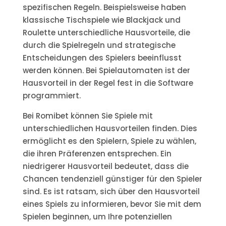
spezifischen Regeln. Beispielsweise haben
klassische Tischspiele wie Blackjack und
Roulette unterschiedliche Hausvorteile, die
durch die Spielregeln und strategische
Entscheidungen des Spielers beeinflusst
werden können. Bei Spielautomaten ist der
Hausvorteil in der Regel fest in die Software
programmiert.
Bei Romibet können Sie Spiele mit
unterschiedlichen Hausvorteilen finden. Dies
ermöglicht es den Spielern, Spiele zu wählen,
die ihren Präferenzen entsprechen. Ein
niedrigerer Hausvorteil bedeutet, dass die
Chancen tendenziell günstiger für den Spieler
sind. Es ist ratsam, sich über den Hausvorteil
eines Spiels zu informieren, bevor Sie mit dem
Spielen beginnen, um Ihre potenziellen