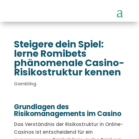
Steigere dein Spiel:
lerne Romibets
phänomenale Casino-
Risikostruktur kennen
Gambling
Grundlagen des
Risikomanagements im Casino
Das Verständnis der Risikostruktur in Online-
Casinos ist entscheidend für ein