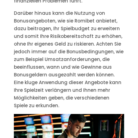
finanziellen Problemen führt.
Darüber hinaus kann die Nutzung von
Bonusangeboten, wie sie Romibet anbietet,
dazu beitragen, Ihr Spielbudget zu erweitern
und somit Ihre Risikobereitschaft zu erhöhen,
ohne Ihr eigenes Geld zu riskieren. Achten Sie
jedoch immer auf die Bonusbedingungen, wie
zum Beispiel Umsatzanforderungen, die
beeinflussen, wann und wie Gewinne aus
Bonusgeldern ausgezahlt werden können.
Eine kluge Anwendung dieser Angebote kann
Ihre Spielzeit verlängern und Ihnen mehr
Möglichkeiten geben, die verschiedenen
Spiele zu erkunden.