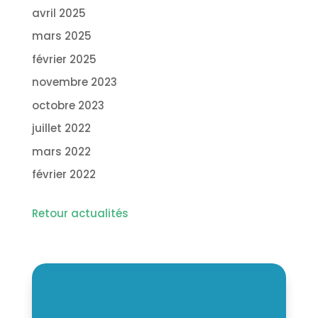
avril 2025
mars 2025
février 2025
novembre 2023
octobre 2023
juillet 2022
mars 2022
février 2022
Retour actualités