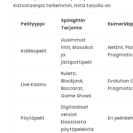
Katsotaanpa tarkemmin, mitä tarjolla on:
Spinightin
Pelityyppi
Esimerkkip
Tarjonta
Uusimmat
hitit, klassikot
NetEnt, Pla
Kolikkopelit
ja
Pragmatic
jättipottipelit
Ruletti,
Blackjack,
Evolution 
Live Kasino
Baccarat,
Pragmatic 
Game Shows
Digitaaliset
versiot
Pöytäpelit
Eri pelinke
klassisista
pöytäpeleistä