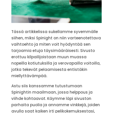
Tässä artikkelissa sukellamme syvemmälle
siihen, miksi Spinight on niin varteenotettava
vaihtoehto ja miten voit hyödyntää sen
tarjoamia etuja täysimääräisesti. Sivusto
erottuu kilpailijoistaan muun muassa
nopeilla kotiutuksilla ja verovapailla voitoilla,
jotka tekevät pelaamisesta entistäkin
miellyttävämpää.
Astu siis kanssamme tutustumaan
Spinightin maailmaan, jossa helppous ja
viihde kohtaavat. Käymme läpi sivuston
parhaita puolia ja annamme vinkkejä, joiden
avulla saat kaiken irti pelikokemuksestasi,