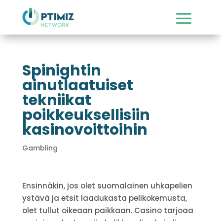
Spinightin
ainutlaatuiset
tekniikat
poikkeuksellisiin
kasinovoittoihin
Gambling
Ensinnäkin, jos olet suomalainen uhkapelien
ystävä ja etsit laadukasta pelikokemusta,
olet tullut oikeaan paikkaan. Casino tarjoaa