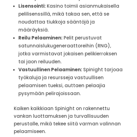
Lisensointi:
Kasino toimii asianmukaisella
pelilisenssillä, mikä takaa sen, että se
noudattaa tiukkoja sääntöjä ja
määräyksiä.
Reilu Pelaaminen:
Pelit perustuvat
satunnaislukugeneraattoreihin (RNG),
jotka varmistavat jokaisen pelikierroksen
tai jaon reiluuden.
Vastuullinen Pelaaminen:
Spinight tarjoaa
työkaluja ja resursseja vastuullisen
pelaamisen tueksi, auttaen pelaajia
pysymään pelirajoissaan.
Kaiken kaikkiaan Spinight on rakennettu
vankan luottamuksen ja turvallisuuden
perustalle, mikä tekee siitä varman valinnan
pelaamiseen.