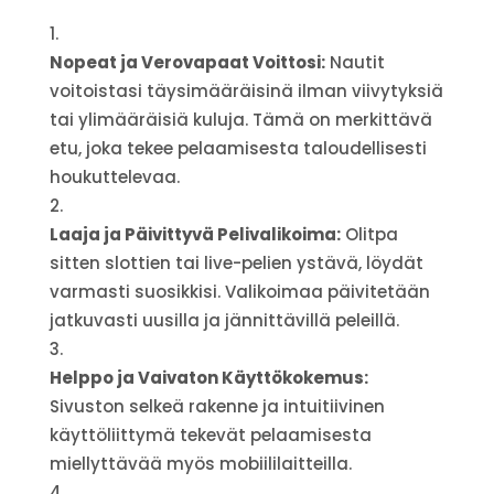
Nopeat ja Verovapaat Voittosi:
Nautit
voitoistasi täysimääräisinä ilman viivytyksiä
tai ylimääräisiä kuluja. Tämä on merkittävä
etu, joka tekee pelaamisesta taloudellisesti
houkuttelevaa.
Laaja ja Päivittyvä Pelivalikoima:
Olitpa
sitten slottien tai live-pelien ystävä, löydät
varmasti suosikkisi. Valikoimaa päivitetään
jatkuvasti uusilla ja jännittävillä peleillä.
Helppo ja Vaivaton Käyttökokemus:
Sivuston selkeä rakenne ja intuitiivinen
käyttöliittymä tekevät pelaamisesta
miellyttävää myös mobiililaitteilla.