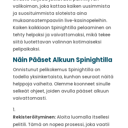
valikoiman, joka kattaa kaiken uusimmista
ja suosituimmista sloteista aina
mukaansatempaaviin live-kasinopeleihin.
Kaiken kaikkiaan Spinightilla pelaaminen on
tehty helpoksi ja vaivattomaksi, mikä tekee
siitä luotettavan valinnan kotimaiseksi
pelipaikaksi.
Näin Pääset Alkuun Spinightilla
Onnistunut pelikokemus Spinightilla on
todella yksinkertaista, kunhan seuraat näitä
helppoja vaiheita. Olemme koonneet sinulle
selkeät ohjeet, joiden avulla pääset alkuun
vaivattomasti.
Rekisteröityminen:
Aloita luomalla itsellesi
pelitili. Tämä on nopea prosessi, joka vaatii