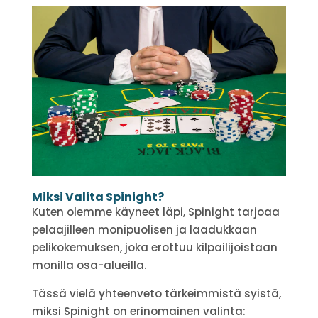
Miksi Valita Spinight?
Kuten olemme käyneet läpi, Spinight tarjoaa
pelaajilleen monipuolisen ja laadukkaan
pelikokemuksen, joka erottuu kilpailijoistaan
monilla osa-alueilla.
Tässä vielä yhteenveto tärkeimmistä syistä,
miksi Spinight on erinomainen valinta: