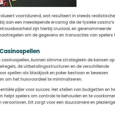
olueert voortdurend, wat resulteert in steeds realistische
 bij aan een meeslepende ervaring die de fysieke casino’s
betrouwbaarheid zijn hierbij cruciaal, en gerenommeerde
gsmaatregelen om de gegevens en transacties van spelers 
 Casinospellen
 in casinospellen, kunnen slimme strategieën de kansen op
elregels, de uitbetalingsstructuren en de verschillende
Voor spellen als blackjack en poker bestaan er bewezen
en om het huisvoordeel te minimaliseren.
tiële pijler voor succes. Het stellen van budgetten en h
en helpt spelers om controle te behouden en te voorkome
 veroorloven. Dit zorgt voor een duurzamere en plezierig