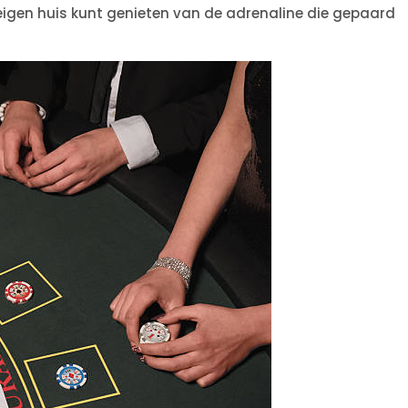
 eigen huis kunt genieten van de adrenaline die gepaard