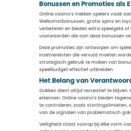
Bonussen en Promoties als E
Online casino’s trekken spelers vaak aa
Welkomstbonussen, gratis spins en loya
verbeteren en bieden extra speelgeld of
voorwaarden die aan deze bonussen verb
Deze promoties zijn ontworpen om spel
inzetvereisten die vervuld moeten wor
strategisch gebruik te maken van bonu
speelbudget effectief uitbreiden.
Het Belang van Verantwoor
Gokken dient altijd recreatief te blijven
erkennen. Online casino’s bieden tegen
te controleren, zoals stortingslimieten, 
van de signalen van problematisch gokg
Veiligheid staat voorop bij elke vorm v