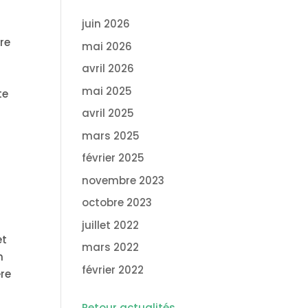
juin 2026
re
mai 2026
avril 2026
mai 2025
te
avril 2025
mars 2025
février 2025
novembre 2023
octobre 2023
juillet 2022
et
mars 2022
n
février 2022
ere
Retour actualités