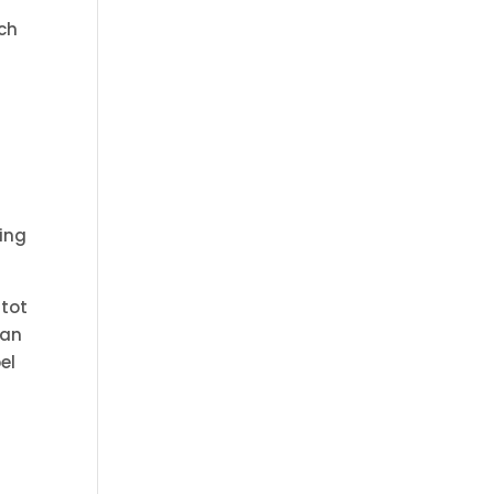
ich
t
ing
 tot
van
el