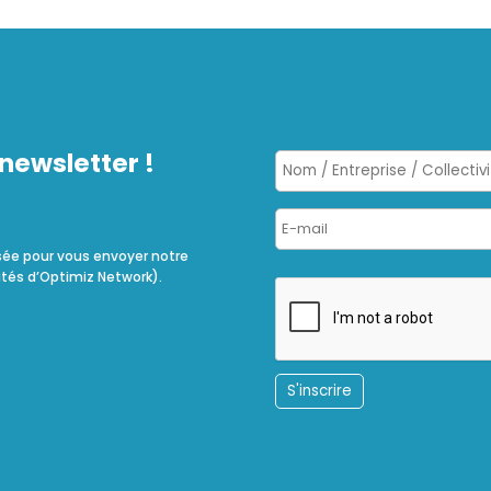
newsletter !
sée pour vous envoyer notre
ités d’Optimiz Network).