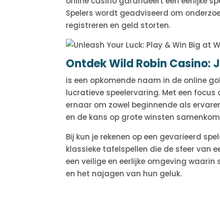
online casino garandeert een eerlijke s
Spelers wordt geadviseerd om onderzoek
registreren en geld storten.
Ontdek Wild Robin Casino: 
is een opkomende naam in de online gokw
lucratieve speelervaring. Met een focus
ernaar om zowel beginnende als ervaren
en de kans op grote winsten samenkom
Bij kun je rekenen op een gevarieerd s
klassieke tafelspellen die de sfeer van 
een veilige en eerlijke omgeving waarin 
en het najagen van hun geluk.