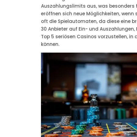
Auszahlungslimits aus, was besonders für
eröffnen sich neue Möglichkeiten, wenn 
oft die Spielautomaten, da diese eine b
30 Anbieter auf Ein- und Auszahlungen,
Top 5 seriösen Casinos vorzustellen, in
können.