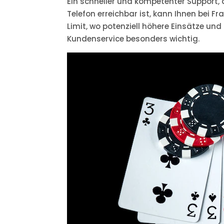
Ein schneller und kompetenter Support, 
Telefon erreichbar ist, kann Ihnen bei F
Limit, wo potenziell höhere Einsätze und
Kundenservice besonders wichtig.