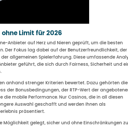
s ohne Limit für 2026
ne-Anbieter auf Herz und Nieren geprüft, um die besten
rn. Der Fokus lag dabei auf der Benutzerfreundlichkeit, der
der allgemeinen Spielerfahrung. Diese umfassende Anal
Anbieter geführt, die sich durch Fairness, Sicherheit und ei
.
en anhand strenger Kriterien bewertet. Dazu gehörten die
irness der Bonusbedingungen, der RTP-Wert der angeboten
e die mobile Performance. Nur Casinos, die in all diesen
 engere Auswahl geschafft und werden Ihnen als
erlebnis präsentiert.
 Möglichkeit gelegt, sicher und ohne Einschränkungen z