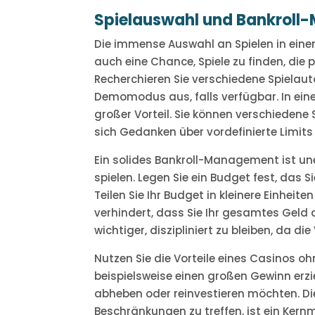
Spielauswahl und Bankroll-
Die immense Auswahl an Spielen in einem
auch eine Chance, Spiele zu finden, die 
Recherchieren Sie verschiedene Spielaut
Demomodus aus, falls verfügbar. In einem
großer Vorteil. Sie können verschiedene
sich Gedanken über vordefinierte Limi
Ein solides Bankroll-Management ist une
spielen. Legen Sie ein Budget fest, das Si
Teilen Sie Ihr Budget in kleinere Einheite
verhindert, dass Sie Ihr gesamtes Geld a
wichtiger, diszipliniert zu bleiben, da d
Nutzen Sie die Vorteile eines Casinos oh
beispielsweise einen großen Gewinn erzi
abheben oder reinvestieren möchten. Die
Beschränkungen zu treffen, ist ein Kern