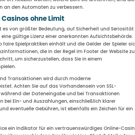
cen an den Automaten zu verbessern.
i Casinos ohne Limit
t es von größter Bedeutung, auf Sicherheit und Seriosität
r eine gültige Lizenz einer anerkannten Aufsichtsbehörde.
faire Spielpraktiken einhält und die Gelder der Spieler si
nzinformationen, die in der Regel im Footer der Website zu
chritt, um sicherzustellen, dass Sie in einem
pielen.
n und Transaktionen wird durch moderne
stet. Achten Sie auf das Vorhandensein von SSL-
ung während der Dateneingabe und bei Transaktionen
n bei Ein- und Auszahlungen, einschließlich klarer
nd eventuelle Gebühren, ist ebenfalls ein Zeichen für ein
ice ein Indikator für ein vertrauenswürdiges Online-Casin