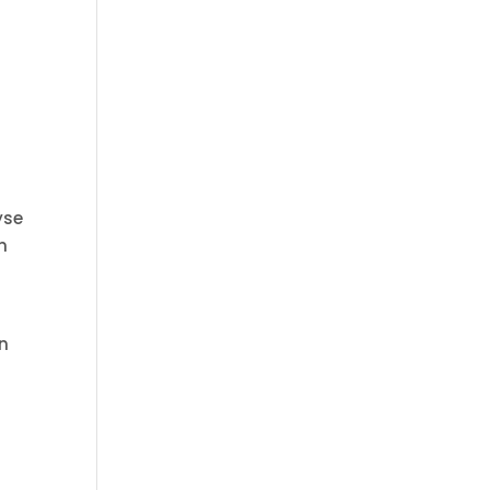
yse
n
en
u