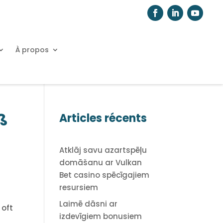
À propos
ß
Articles récents
Atklāj savu azartspēļu
domāšanu ar Vulkan
Bet casino spēcīgajiem
resursiem
Laimē dāsni ar
 oft
izdevīgiem bonusiem