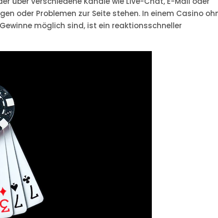
der über verschiedene Kanäle wie Live-Chat, E-Mail oder
ragen oder Problemen zur Seite stehen. In einem Casino oh
 Gewinne möglich sind, ist ein reaktionsschneller