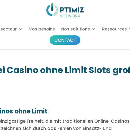
 secteur
Vos besoins
Nos solutions
Ressources
CONTACT
i Casino ohne Limit Slots gro
sinos ohne Limit
inzigartige Freiheit, die mit traditionellen Online-Casinos
en zeichnen sich durch das Fehlen von Einsatz- und