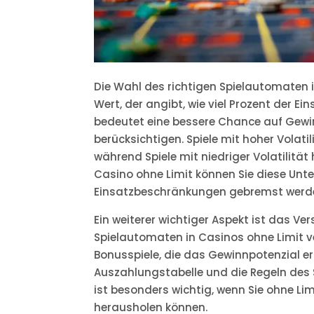
Die Wahl des richtigen Spielautomaten i
Wert, der angibt, wie viel Prozent der Ein
bedeutet eine bessere Chance auf Gewinne
berücksichtigen. Spiele mit hoher Volatil
während Spiele mit niedriger Volatilität
Casino ohne Limit können Sie diese Unte
Einsatzbeschränkungen gebremst werd
Ein weiterer wichtiger Aspekt ist das Ve
Spielautomaten in Casinos ohne Limit ve
Bonusspiele, die das Gewinnpotenzial erh
Auszahlungstabelle und die Regeln des S
ist besonders wichtig, wenn Sie ohne Li
herausholen können.