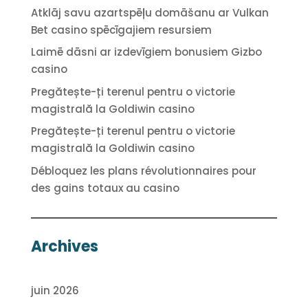
Atklāj savu azartspēļu domāšanu ar Vulkan
Bet casino spēcīgajiem resursiem
Laimē dāsni ar izdevīgiem bonusiem Gizbo
casino
Pregătește-ți terenul pentru o victorie
magistrală la Goldiwin casino
Pregătește-ți terenul pentru o victorie
magistrală la Goldiwin casino
Débloquez les plans révolutionnaires pour
des gains totaux au casino
Archives
juin 2026