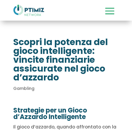
Scopri la potenza del
gioco intelligente:
vincite finanziarie
assicurate nel gioco
d’azzardo
Gambling
Strategie per un Gioco
d’Azzardo Intelligente
Il gioco d’azzardo, quando affrontato con la