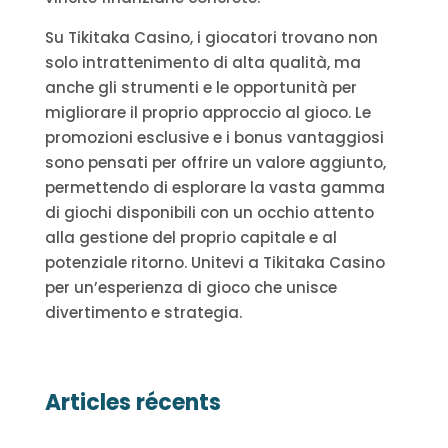
Su Tikitaka Casino, i giocatori trovano non
solo intrattenimento di alta qualità, ma
anche gli strumenti e le opportunità per
migliorare il proprio approccio al gioco. Le
promozioni esclusive e i bonus vantaggiosi
sono pensati per offrire un valore aggiunto,
permettendo di esplorare la vasta gamma
di giochi disponibili con un occhio attento
alla gestione del proprio capitale e al
potenziale ritorno. Unitevi a Tikitaka Casino
per un’esperienza di gioco che unisce
divertimento e strategia.
Articles récents