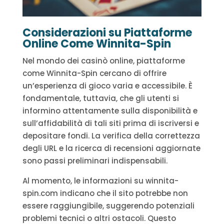
Considerazioni su Piattaforme
Online Come Winnita-Spin
Nel mondo dei casinò online, piattaforme
come Winnita-Spin cercano di offrire
un’esperienza di gioco varia e accessibile. È
fondamentale, tuttavia, che gli utenti si
informino attentamente sulla disponibilità e
sull’affidabilità di tali siti prima di iscriversi e
depositare fondi. La verifica della correttezza
degli URL e la ricerca di recensioni aggiornate
sono passi preliminari indispensabili.
Al momento, le informazioni su winnita-
spin.com indicano che il sito potrebbe non
essere raggiungibile, suggerendo potenziali
problemi tecnici o altri ostacoli. Questo