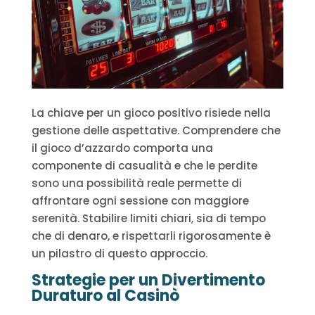
La chiave per un gioco positivo risiede nella
gestione delle aspettative. Comprendere che
il gioco d’azzardo comporta una
componente di casualità e che le perdite
sono una possibilità reale permette di
affrontare ogni sessione con maggiore
serenità. Stabilire limiti chiari, sia di tempo
che di denaro, e rispettarli rigorosamente è
un pilastro di questo approccio.
Strategie per un Divertimento
Duraturo al Casinò