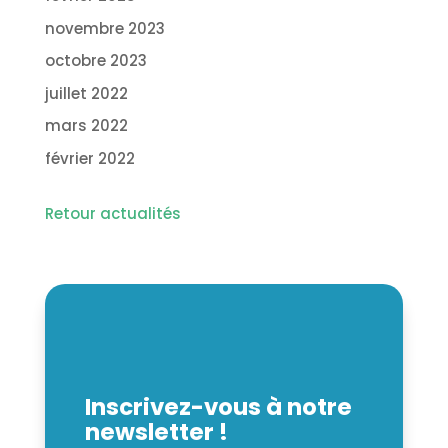
novembre 2023
octobre 2023
juillet 2022
mars 2022
février 2022
Retour actualités
Inscrivez-vous à notre
newsletter !