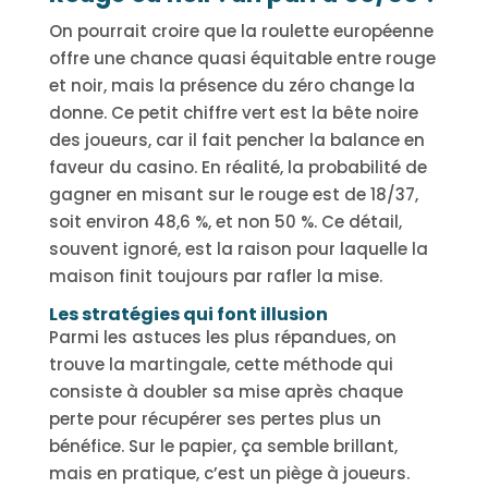
On pourrait croire que la roulette européenne
offre une chance quasi équitable entre rouge
et noir, mais la présence du zéro change la
donne. Ce petit chiffre vert est la bête noire
des joueurs, car il fait pencher la balance en
faveur du casino. En réalité, la probabilité de
gagner en misant sur le rouge est de 18/37,
soit environ 48,6 %, et non 50 %. Ce détail,
souvent ignoré, est la raison pour laquelle la
maison finit toujours par rafler la mise.
Les stratégies qui font illusion
Parmi les astuces les plus répandues, on
trouve la martingale, cette méthode qui
consiste à doubler sa mise après chaque
perte pour récupérer ses pertes plus un
bénéfice. Sur le papier, ça semble brillant,
mais en pratique, c’est un piège à joueurs.