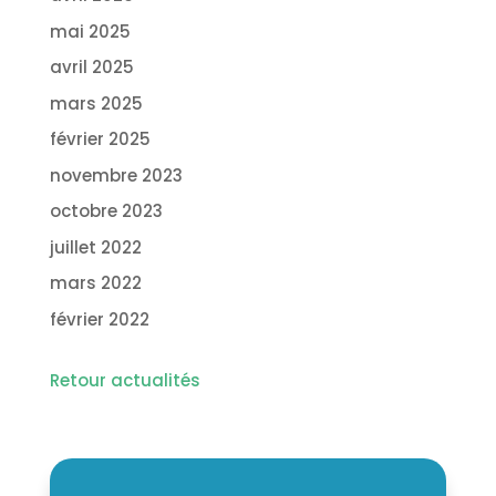
mai 2025
avril 2025
mars 2025
février 2025
novembre 2023
octobre 2023
juillet 2022
mars 2022
février 2022
Retour actualités