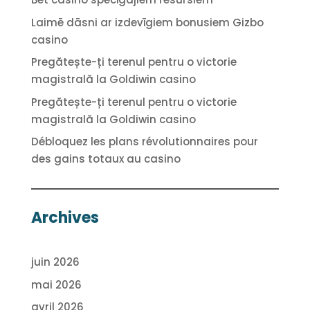
Laimē dāsni ar izdevīgiem bonusiem Gizbo
casino
Pregătește-ți terenul pentru o victorie
magistrală la Goldiwin casino
Pregătește-ți terenul pentru o victorie
magistrală la Goldiwin casino
Débloquez les plans révolutionnaires pour
des gains totaux au casino
Archives
juin 2026
mai 2026
avril 2026