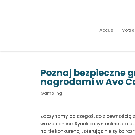
Accueil
Votre
Poznaj bezpieczne g
nagrodami w Avo C
Gambling
Zaczynamy od czegoś, co z pewnością 
wrażeń online. Rynek kasyn online stale 
na tle konkurencji, oferując nie tylko r