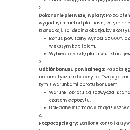
Dokonanie pierwszej wpłaty:
Po założen
wygodnych metod płatności, w tym popu
transakcji. To idealna okazja, by skor
Bonus powitalny wynosi aż 600% do 
większym kapitałem.
Wybierz metodę płatności, która jes
Odbiór bonusu powitalnego:
Po zaksięg
automatycznie dodany do Twojego konta
tym z warunkami obrotu bonusem.
Warunki obrotu są zazwyczaj stand
czasem depozytu.
Dokładne informacje znajdziesz w se
Rozpoczęcie gry:
Zasilone konto i akty