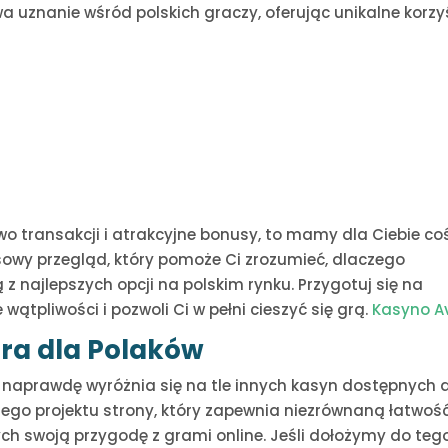
a uznanie wśród polskich graczy, oferując unikalne korzyś
wo transakcji i atrakcyjne bonusy, to mamy dla Ciebie co
owy przegląd, który pomoże Ci zrozumieć, dlaczego
z najlepszych opcji na polskim rynku. Przygotuj się na
 wątpliwości i pozwoli Ci w pełni cieszyć się grą.
Kasyno A
 gra dla Polaków
ra naprawdę wyróżnia się na tle innych kasyn dostępnych 
yjnego projektu strony, który zapewnia niezrównaną łatwoś
ch swoją przygodę z grami online. Jeśli dołożymy do teg