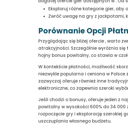
bogatej ofercie gier dostępnych w . Od s
Eksploruj różne kategorie gier, aby 
Zwróć uwagę na gry z jackpotami, 
Porównanie Opcji Płatn
Przyglądając się bliżej ofercie , warto 
atrakcyjności. Szczególnie wyróżnia się
hojny bonus powitalny, co stawia w czoł
W kontekście płatności, możliwość skor
niezwykle popularna i ceniona w Polsce 
zazwyczaj oferuje również inne tradycyjn
elektroniczne, co zapewnia szeroki wyb
Jeśli chodzi o bonusy, oferuje jeden z 
powitalny w wysokości 600% do 34 000 
rozpoczęcie gry i eksplorację szerokiej
uszczuplania własnego budżetu.