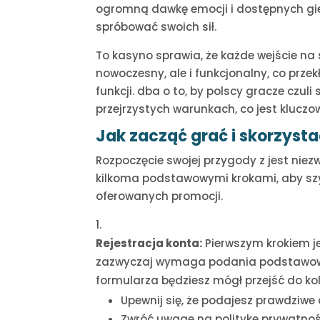
ogromną dawkę emocji i dostępnych gie
spróbować swoich sił.
To kasyno sprawia, że każde wejście na s
nowoczesny, ale i funkcjonalny, co prze
funkcji. dba o to, by polscy gracze czuli s
przejrzystych warunkach, co jest klucz
Jak zacząć grać i skorzyst
Rozpoczęcie swojej przygody z jest niez
kilkoma podstawowymi krokami, aby szyb
oferowanych promocji.
Rejestracja konta:
Pierwszym krokiem jes
zazwyczaj wymaga podania podstawowy
formularza będziesz mógł przejść do ko
Upewnij się, że podajesz prawdziwe
Zwróć uwagę na politykę prywatnoś