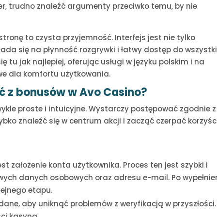
r, trudno znaleźć argumenty przeciwko temu, by nie
tronę to czysta przyjemność. Interfejs jest nie tylko
kłada się na płynność rozgrywki i łatwy dostęp do wszystk
ię tu jak najlepiej, oferując usługi w języku polskim i na
owe dla komfortu użytkowania.
ać z bonusów w Avo Casino?
wykle proste i intuicyjne. Wystarczy postępować zgodnie z
ko znaleźć się w centrum akcji i zacząć czerpać korzyści
t założenie konta użytkownika. Proces ten jest szybki i
ch danych osobowych oraz adresu e-mail. Po wypełnie
lejnego etapu.
 dane, aby uniknąć problemów z weryfikacją w przyszłości.
ci kasyna.