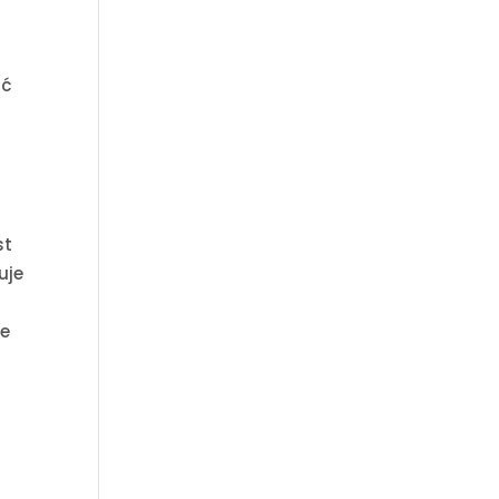
ść
st
uje
ze