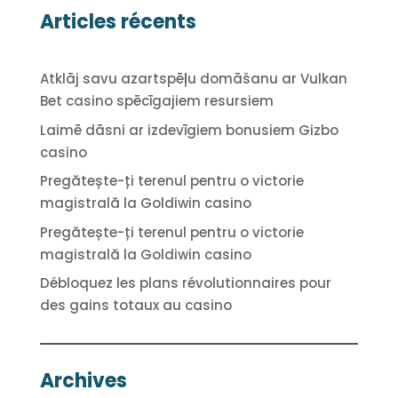
Articles récents
Atklāj savu azartspēļu domāšanu ar Vulkan
Bet casino spēcīgajiem resursiem
Laimē dāsni ar izdevīgiem bonusiem Gizbo
casino
Pregătește-ți terenul pentru o victorie
magistrală la Goldiwin casino
Pregătește-ți terenul pentru o victorie
magistrală la Goldiwin casino
Débloquez les plans révolutionnaires pour
des gains totaux au casino
Archives