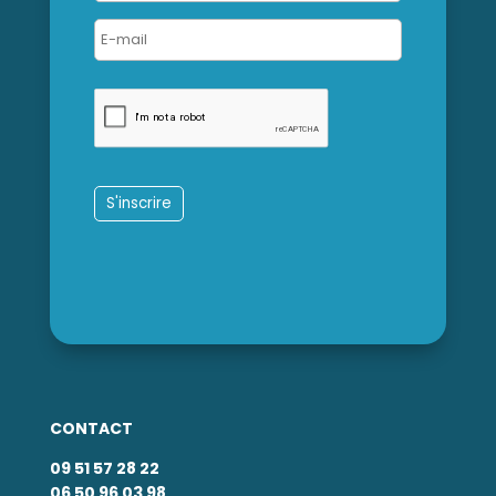
CONTACT
09 51 57 28 22
06 50 96 03 98