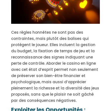
Ces règles honnêtes ne sont pas des
contraintes, mais plutôt des balises qui
protègent le joueur. Elles incluent la gestion
du budget, la fixation de temps de jeu et la
reconnaissance des signes indiquant une
perte de contrôle. Aborder le casino en ligne
avec cet état d’esprit permet non seulement
de préserver son bien-être financier et
psychologique, mais aussi d’apprécier
pleinement la richesse et la diversité des jeux
proposés, sans que le plaisir ne soit gâché
par des conséquences négatives.
Exploiter les Opportunités :