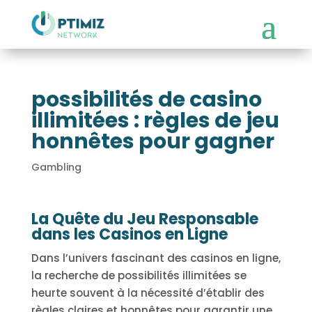
possibilités de casino
illimitées : règles de jeu
honnêtes pour gagner
Gambling
La Quête du Jeu Responsable
dans les Casinos en Ligne
Dans l’univers fascinant des casinos en ligne,
la recherche de possibilités illimitées se
heurte souvent à la nécessité d’établir des
règles claires et honnêtes pour garantir une