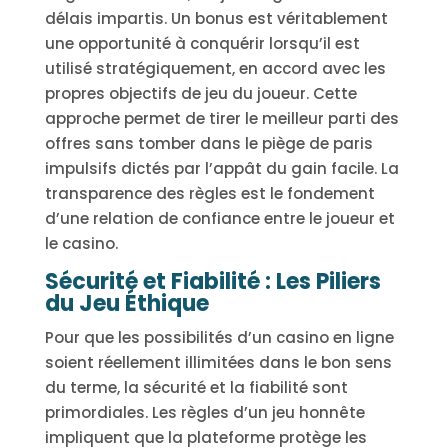
délais impartis. Un bonus est véritablement
une opportunité à conquérir lorsqu’il est
utilisé stratégiquement, en accord avec les
propres objectifs de jeu du joueur. Cette
approche permet de tirer le meilleur parti des
offres sans tomber dans le piège de paris
impulsifs dictés par l’appât du gain facile. La
transparence des règles est le fondement
d’une relation de confiance entre le joueur et
le casino.
Sécurité et Fiabilité : Les Piliers
du Jeu Éthique
Pour que les possibilités d’un casino en ligne
soient réellement illimitées dans le bon sens
du terme, la sécurité et la fiabilité sont
primordiales. Les règles d’un jeu honnête
impliquent que la plateforme protège les