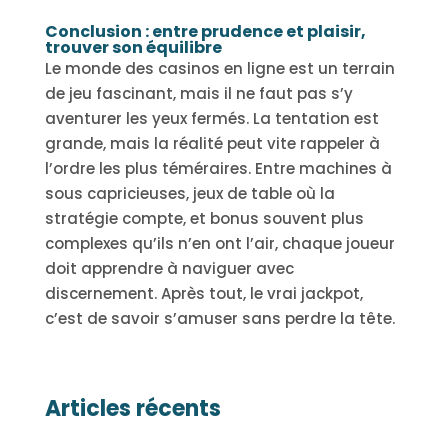
Conclusion : entre prudence et plaisir,
trouver son équilibre
Le monde des casinos en ligne est un terrain
de jeu fascinant, mais il ne faut pas s’y
aventurer les yeux fermés. La tentation est
grande, mais la réalité peut vite rappeler à
l’ordre les plus téméraires. Entre machines à
sous capricieuses, jeux de table où la
stratégie compte, et bonus souvent plus
complexes qu’ils n’en ont l’air, chaque joueur
doit apprendre à naviguer avec
discernement. Après tout, le vrai jackpot,
c’est de savoir s’amuser sans perdre la tête.
Articles récents