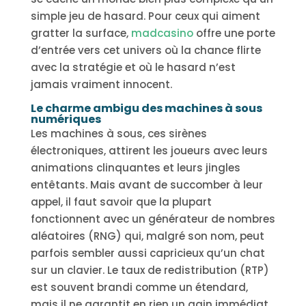
simple jeu de hasard. Pour ceux qui aiment
gratter la surface,
madcasino
offre une porte
d’entrée vers cet univers où la chance flirte
avec la stratégie et où le hasard n’est
jamais vraiment innocent.
Le charme ambigu des machines à sous
numériques
Les machines à sous, ces sirènes
électroniques, attirent les joueurs avec leurs
animations clinquantes et leurs jingles
entêtants. Mais avant de succomber à leur
appel, il faut savoir que la plupart
fonctionnent avec un générateur de nombres
aléatoires (RNG) qui, malgré son nom, peut
parfois sembler aussi capricieux qu’un chat
sur un clavier. Le taux de redistribution (RTP)
est souvent brandi comme un étendard,
mais il ne garantit en rien un gain immédiat.