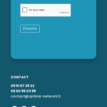
CONTACT
09 51 57 28 22
06 50 96 03 98
contact@optimiz-network.fr