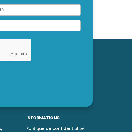
INFORMATIONS
,
Politique de confidentialité