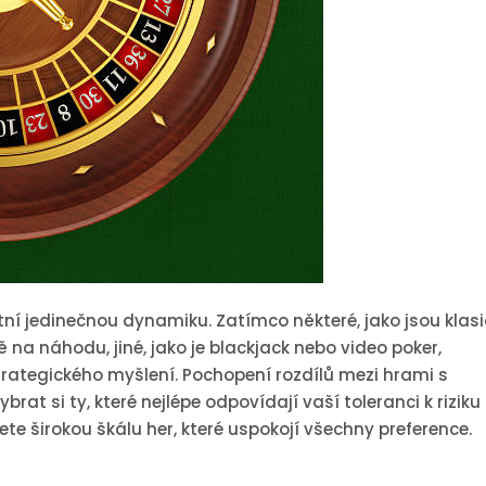
ní jedinečnou dynamiku. Zatímco některé, jako jsou klas
na náhodu, jiné, jako je blackjack nebo video poker,
trategického myšlení. Pochopení rozdílů mezi hrami s
at si ty, které nejlépe odpovídají vaší toleranci k riziku
te širokou škálu her, které uspokojí všechny preference.