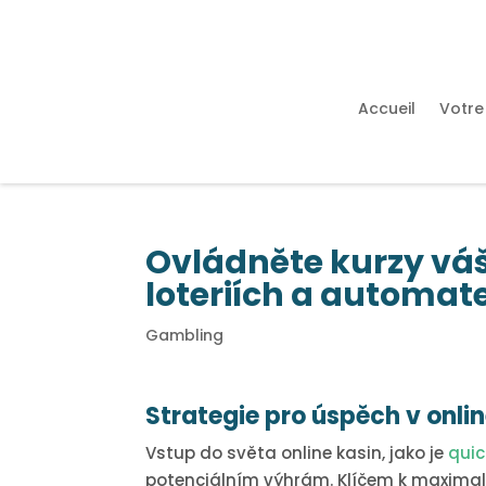
Accueil
Votre
Ovládněte kurzy váš
loteriích a automat
Gambling
Strategie pro úspěch v onli
Vstup do světa online kasin, jako je
quic
potenciálním výhrám. Klíčem k maximal