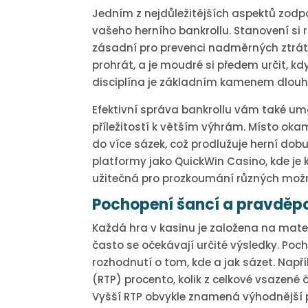
Jedním z nejdůležitějších aspektů zodpo
vašeho herního bankrollu. Stanovení si 
zásadní pro prevenci nadměrných ztrát. 
prohrát, a je moudré si předem určit, kdy 
disciplína je základním kamenem dlouh
Efektivní správa bankrollu vám také umo
příležitostí k větším výhrám. Místo oka
do více sázek, což prodlužuje herní dobu
platformy jako QuickWin Casino, kde je k
užitečná pro prozkoumání různých možno
Pochopení šancí a pravděp
Každá hra v kasinu je založena na mate
často se očekávají určité výsledky. Po
rozhodnutí o tom, kde a jak sázet. Napří
(RTP) procento, kolik z celkové vsazené
Vyšší RTP obvykle znamená výhodnější 