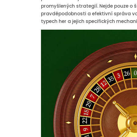
promyšlených strategií. Nejde pouze o št
pravděpodobnosti a efektivní správa va
typech her a jejich specifických mecha