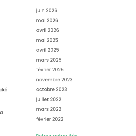
juin 2026
mai 2026
avril 2026
mai 2025
avril 2025
mars 2025
février 2025
novembre 2023
octobre 2023
ické
juillet 2022
mars 2022
 a
février 2022
Retour actualités