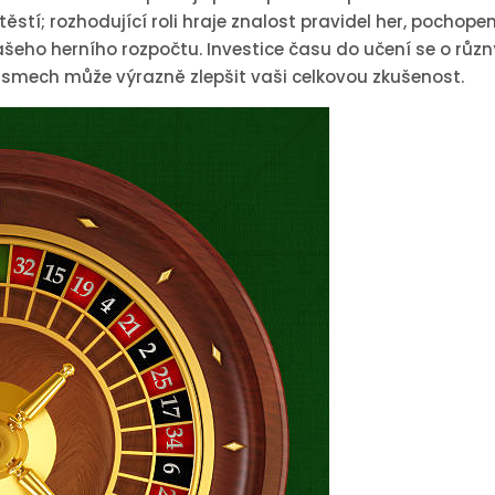
ěstí; rozhodující roli hraje znalost pravidel her, pochopen
šeho herního rozpočtu. Investice času do učení se o růz
nismech může výrazně zlepšit vaši celkovou zkušenost.