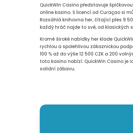
QuickWin Casino představuje špičkovou 
online kasino. S licencí od Curaçao si m
Rozsáhlá knihovna her, čítající přes 9 50
každý hráč najde to své, od klasických 
Kromě široké nabídky her klade QuickWi
rychlou a spolehlivou zákaznickou podpo
100 % až do výše 12 500 CZK a 200 volný
toto kasino nabízí. QuickWin Casino je i
solidní zábavu.