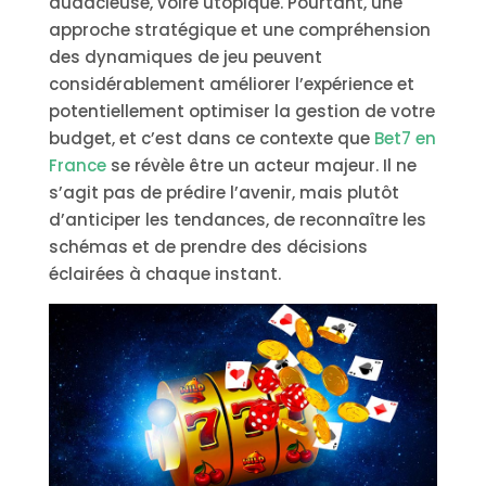
audacieuse, voire utopique. Pourtant, une
approche stratégique et une compréhension
des dynamiques de jeu peuvent
considérablement améliorer l’expérience et
potentiellement optimiser la gestion de votre
budget, et c’est dans ce contexte que
Bet7 en
France
se révèle être un acteur majeur. Il ne
s’agit pas de prédire l’avenir, mais plutôt
d’anticiper les tendances, de reconnaître les
schémas et de prendre des décisions
éclairées à chaque instant.