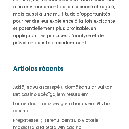
à un environnement de jeu sécurisé et régulé,
mais aussi à une multitude d’opportunités
pour rendre leur expérience à la fois excitante
et potentiellement plus profitable, en
appliquant les principes d’analyse et de
prévision décrits précédemment.
Articles récents
Atklāj savu azartspēļu domāšanu ar Vulkan
Bet casino spēcīgajiem resursiem
Laimē dāsni ar izdevīgiem bonusiem Gizbo
casino
Pregătește-ți terenul pentru o victorie
magistrală la Goldiwin casino