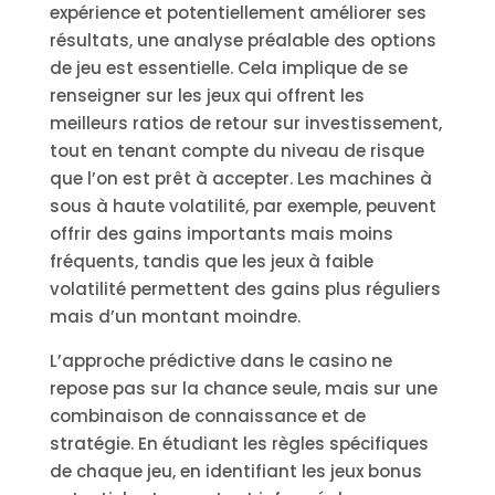
expérience et potentiellement améliorer ses
résultats, une analyse préalable des options
de jeu est essentielle. Cela implique de se
renseigner sur les jeux qui offrent les
meilleurs ratios de retour sur investissement,
tout en tenant compte du niveau de risque
que l’on est prêt à accepter. Les machines à
sous à haute volatilité, par exemple, peuvent
offrir des gains importants mais moins
fréquents, tandis que les jeux à faible
volatilité permettent des gains plus réguliers
mais d’un montant moindre.
L’approche prédictive dans le casino ne
repose pas sur la chance seule, mais sur une
combinaison de connaissance et de
stratégie. En étudiant les règles spécifiques
de chaque jeu, en identifiant les jeux bonus