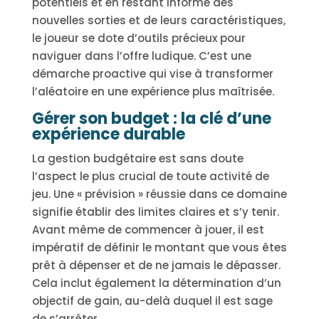
potentiels et en restant informé des
nouvelles sorties et de leurs caractéristiques,
le joueur se dote d’outils précieux pour
naviguer dans l’offre ludique. C’est une
démarche proactive qui vise à transformer
l’aléatoire en une expérience plus maîtrisée.
Gérer son budget : la clé d’une
expérience durable
La gestion budgétaire est sans doute
l’aspect le plus crucial de toute activité de
jeu. Une « prévision » réussie dans ce domaine
signifie établir des limites claires et s’y tenir.
Avant même de commencer à jouer, il est
impératif de définir le montant que vous êtes
prêt à dépenser et de ne jamais le dépasser.
Cela inclut également la détermination d’un
objectif de gain, au-delà duquel il est sage
de s’arrêter.