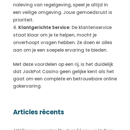
naleving van regelgeving, speel je altijd in
een veilige omgeving. Jouw gemoedsrust is
prioriteit.
Klantgerichte Service
: De klantenservice
staat klaar om je te helpen, mocht je
onverhoopt vragen hebben. Ze doen er alles
aan om je een soepele ervaring te bieden.
Met deze voordelen op een rij, is het duidelijk
dat JackPot Casino geen gelijke kent als het
gaat om een complete en betrouwbare online
gokervaring.
Articles récents