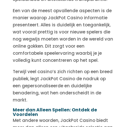
Een van de meest opvallende aspecten is de
manier waarop JackPot Casino informatie
presenteert. Alles is duidelijk en toegankelijk,
wat vooral prettig is voor nieuwe spelers die
nog wegwijs moeten worden in de wereld van
online gokken. Dit zorgt voor een
comfortabele speelervaring waarbij je je
volledig kunt concentreren op het spel.
Terwijl veel casino’s zich richten op een breed
publiek, legt JackPot Casino de nadruk op
een gepersonaliseerde en duidelijke
benadering, wat hen onderscheidt in de
markt.
Meer dan Alleen Spellen: Ontdek de
Voordelen
Met andere woorden, JackPot Casino biedt