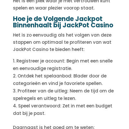
Het is een plek waar je met vertrouwen kunt
spelen en waar plezier voorop staat.
Hoe je de Volgende Jackpot
Binnenhaalt bij JackPot Casino
Het is zo eenvoudig als het volgen van deze
stappen om optimaal te profiteren van wat
JackPot Casino te bieden heeft:
Registreer je account: Begin met een snelle
en eenvoudige registratie.
Ontdek het spelaanbod: Blader door de
categorieën en vind je favoriete spellen.
Profiteer van de uitleg: Neem de tijd om de
spelregels en uitleg te lezen.
Speel verantwoord: Zet in met een budget
dat bij je past.
Daarnaast is het goed om te weten: