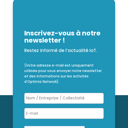
Inscrivez-vous à notre
newsletter !
Restez informé de l’actualité IoT.
(Votre adresse e-mail est uniquement
utilisée pour vous envoyer notre newsletter
et des informations sur les activités
d’Optimiz Network).