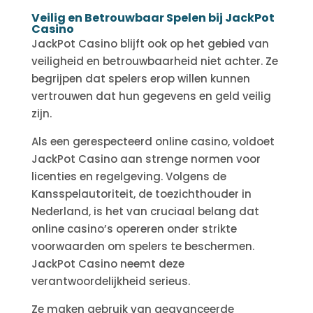
Veilig en Betrouwbaar Spelen bij JackPot
Casino
JackPot Casino blijft ook op het gebied van
veiligheid en betrouwbaarheid niet achter. Ze
begrijpen dat spelers erop willen kunnen
vertrouwen dat hun gegevens en geld veilig
zijn.
Als een gerespecteerd online casino, voldoet
JackPot Casino aan strenge normen voor
licenties en regelgeving. Volgens de
Kansspelautoriteit, de toezichthouder in
Nederland, is het van cruciaal belang dat
online casino’s opereren onder strikte
voorwaarden om spelers te beschermen.
JackPot Casino neemt deze
verantwoordelijkheid serieus.
Ze maken gebruik van geavanceerde