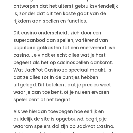
ontworpen dat het uiterst gebruiksvriendelijk
is, zonder dat dit ten koste gaat van de
rijkdom aan spellen en functies.
Dit casino onderscheidt zich door een
superaanbod aan spellen, variërend van
populaire gokkasten tot een enerverend live
casino. Je vindt er echt alles wat je hart
begeert als het op casinospellen aankomt.
Wat JackPot Casino zo speciaal maakt, is
dat ze alles tot in de puntjes hebben
uitgelegd. Dit betekent dat je precies weet
waar je aan toe bent, of je nu een ervaren
speler bent of net begint.
Als we hieraan toevoegen hoe eerlijk en
duidelijk de site is opgebouwd, begrijp je
waarom spelers dol zijn op JackPot Casino.