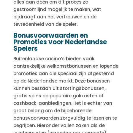
alles aan doen om dit proces zo
gestroomlijnd mogelijk te maken, wat
bijdraagt aan het vertrouwen en de
tevredenheid van de speler.
Bonusvoorwaarden en
Promoties voor Nederlandse
Spelers
Buitenlandse casino’s bieden vaak
aantrekkelijke welkomstbonussen en lopende
promoties aan die speciaal zijn afgestemd
op de Nederlandse markt. Deze bonussen
kunnen bestaan uit stortingsbonussen,
gratis spins op populaire gokkasten of
cashback-aanbiedingen. Het is echter van
groot belang om de bijbehorende
bonusvoorwaarden zorgvuldig te lezen en te
begrijpen. Hieronder vallen zaken als de
inzetvereisten (wagering requirements),