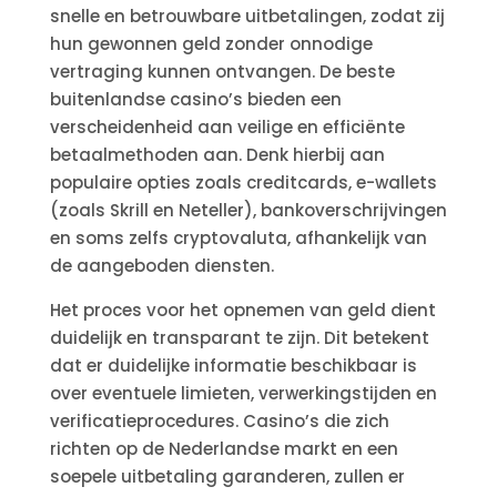
snelle en betrouwbare uitbetalingen, zodat zij
hun gewonnen geld zonder onnodige
vertraging kunnen ontvangen. De beste
buitenlandse casino’s bieden een
verscheidenheid aan veilige en efficiënte
betaalmethoden aan. Denk hierbij aan
populaire opties zoals creditcards, e-wallets
(zoals Skrill en Neteller), bankoverschrijvingen
en soms zelfs cryptovaluta, afhankelijk van
de aangeboden diensten.
Het proces voor het opnemen van geld dient
duidelijk en transparant te zijn. Dit betekent
dat er duidelijke informatie beschikbaar is
over eventuele limieten, verwerkingstijden en
verificatieprocedures. Casino’s die zich
richten op de Nederlandse markt en een
soepele uitbetaling garanderen, zullen er