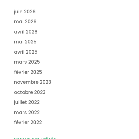
juin 2026
mai 2026
avril 2026
mai 2025
avril 2025
mars 2025
février 2025
novembre 2023
octobre 2023
juillet 2022
mars 2022
février 2022