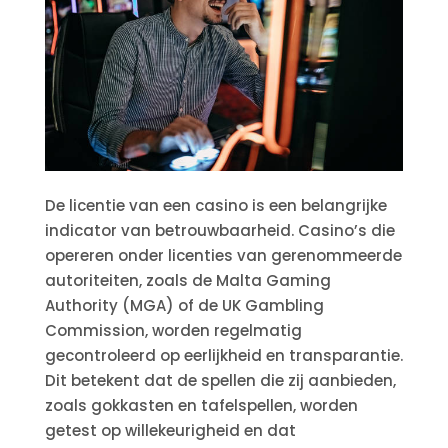
De licentie van een casino is een belangrijke
indicator van betrouwbaarheid. Casino’s die
opereren onder licenties van gerenommeerde
autoriteiten, zoals de Malta Gaming
Authority (MGA) of de UK Gambling
Commission, worden regelmatig
gecontroleerd op eerlijkheid en transparantie.
Dit betekent dat de spellen die zij aanbieden,
zoals gokkasten en tafelspellen, worden
getest op willekeurigheid en dat