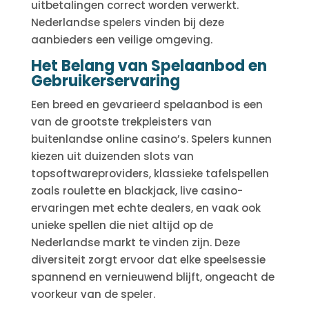
uitbetalingen correct worden verwerkt.
Nederlandse spelers vinden bij deze
aanbieders een veilige omgeving.
Het Belang van Spelaanbod en
Gebruikerservaring
Een breed en gevarieerd spelaanbod is een
van de grootste trekpleisters van
buitenlandse online casino’s. Spelers kunnen
kiezen uit duizenden slots van
topsoftwareproviders, klassieke tafelspellen
zoals roulette en blackjack, live casino-
ervaringen met echte dealers, en vaak ook
unieke spellen die niet altijd op de
Nederlandse markt te vinden zijn. Deze
diversiteit zorgt ervoor dat elke speelsessie
spannend en vernieuwend blijft, ongeacht de
voorkeur van de speler.