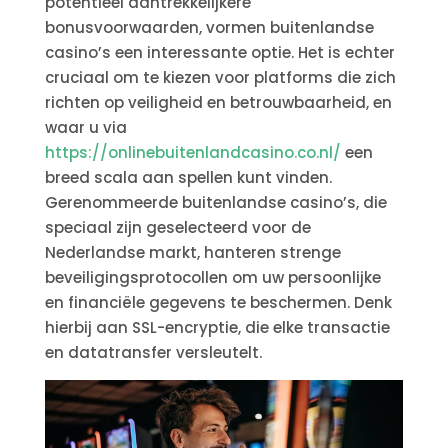
potentieel aantrekkelijkere
bonusvoorwaarden, vormen buitenlandse
casino’s een interessante optie. Het is echter
cruciaal om te kiezen voor platforms die zich
richten op veiligheid en betrouwbaarheid, en
waar u via
https://onlinebuitenlandcasino.co.nl/
een
breed scala aan spellen kunt vinden.
Gerenommeerde buitenlandse casino’s, die
speciaal zijn geselecteerd voor de
Nederlandse markt, hanteren strenge
beveiligingsprotocollen om uw persoonlijke
en financiële gegevens te beschermen. Denk
hierbij aan SSL-encryptie, die elke transactie
en datatransfer versleutelt.