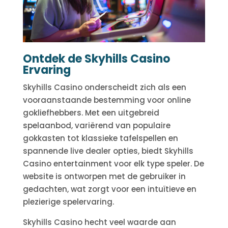
Ontdek de Skyhills Casino
Ervaring
Skyhills Casino onderscheidt zich als een
vooraanstaande bestemming voor online
gokliefhebbers. Met een uitgebreid
spelaanbod, variërend van populaire
gokkasten tot klassieke tafelspellen en
spannende live dealer opties, biedt Skyhills
Casino entertainment voor elk type speler. De
website is ontworpen met de gebruiker in
gedachten, wat zorgt voor een intuïtieve en
plezierige spelervaring.
Skyhills Casino hecht veel waarde aan