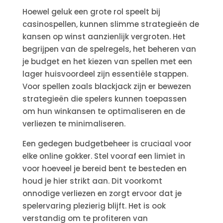
Hoewel geluk een grote rol speelt bij
casinospellen, kunnen slimme strategieën de
kansen op winst aanzienlijk vergroten. Het
begrijpen van de spelregels, het beheren van
je budget en het kiezen van spellen met een
lager huisvoordeel zijn essentiële stappen.
Voor spellen zoals blackjack zijn er bewezen
strategieën die spelers kunnen toepassen
om hun winkansen te optimaliseren en de
verliezen te minimaliseren.
Een gedegen budgetbeheer is cruciaal voor
elke online gokker. Stel vooraf een limiet in
voor hoeveel je bereid bent te besteden en
houd je hier strikt aan. Dit voorkomt
onnodige verliezen en zorgt ervoor dat je
spelervaring plezierig blijft. Het is ook
verstandig om te profiteren van