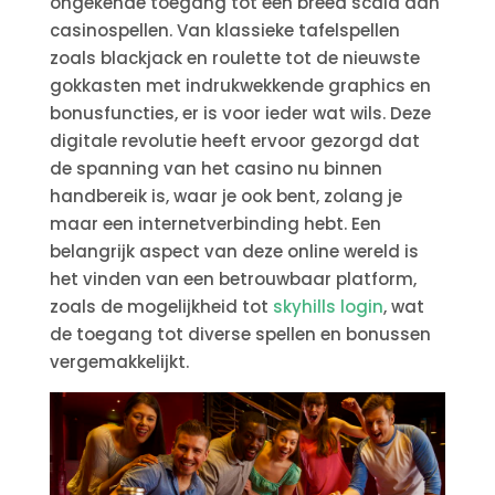
ongekende toegang tot een breed scala aan
casinospellen. Van klassieke tafelspellen
zoals blackjack en roulette tot de nieuwste
gokkasten met indrukwekkende graphics en
bonusfuncties, er is voor ieder wat wils. Deze
digitale revolutie heeft ervoor gezorgd dat
de spanning van het casino nu binnen
handbereik is, waar je ook bent, zolang je
maar een internetverbinding hebt. Een
belangrijk aspect van deze online wereld is
het vinden van een betrouwbaar platform,
zoals de mogelijkheid tot
skyhills login
, wat
de toegang tot diverse spellen en bonussen
vergemakkelijkt.