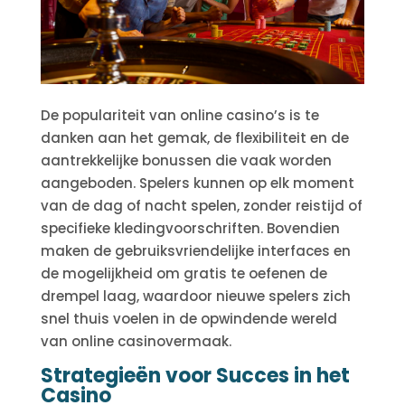
De populariteit van online casino’s is te
danken aan het gemak, de flexibiliteit en de
aantrekkelijke bonussen die vaak worden
aangeboden. Spelers kunnen op elk moment
van de dag of nacht spelen, zonder reistijd of
specifieke kledingvoorschriften. Bovendien
maken de gebruiksvriendelijke interfaces en
de mogelijkheid om gratis te oefenen de
drempel laag, waardoor nieuwe spelers zich
snel thuis voelen in de opwindende wereld
van online casinovermaak.
Strategieën voor Succes in het
Casino