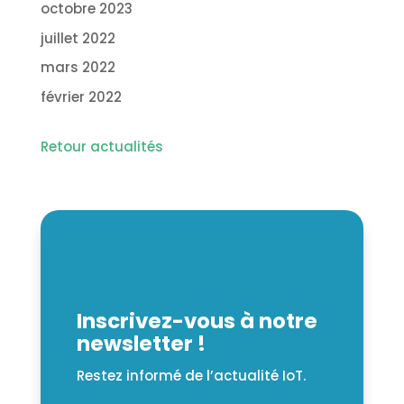
octobre 2023
juillet 2022
mars 2022
février 2022
Retour actualités
Inscrivez-vous à notre
newsletter !
Restez informé de l’actualité IoT.