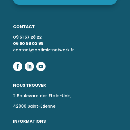
CONTACT
09 51 57 28 22
06 50 96 03 98
contact@optimiz-network.fr
NOUS TROUVER
2 Boulevard des Etats-Unis,
42000 Saint-Étienne
INFORMATIONS