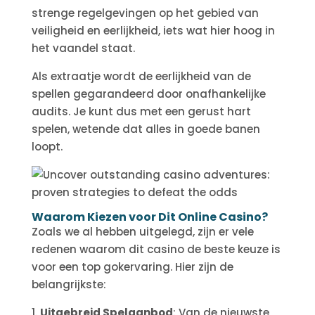
strenge regelgevingen op het gebied van
veiligheid en eerlijkheid, iets wat hier hoog in
het vaandel staat.
Als extraatje wordt de eerlijkheid van de
spellen gegarandeerd door onafhankelijke
audits. Je kunt dus met een gerust hart
spelen, wetende dat alles in goede banen
loopt.
Waarom Kiezen voor Dit Online Casino?
Zoals we al hebben uitgelegd, zijn er vele
redenen waarom dit casino de beste keuze is
voor een top gokervaring. Hier zijn de
belangrijkste:
Uitgebreid Spelaanbod
: Van de nieuwste