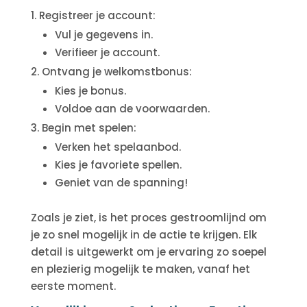
Registreer je account:
Vul je gegevens in.
Verifieer je account.
Ontvang je welkomstbonus:
Kies je bonus.
Voldoe aan de voorwaarden.
Begin met spelen:
Verken het spelaanbod.
Kies je favoriete spellen.
Geniet van de spanning!
Zoals je ziet, is het proces gestroomlijnd om
je zo snel mogelijk in de actie te krijgen. Elk
detail is uitgewerkt om je ervaring zo soepel
en plezierig mogelijk te maken, vanaf het
eerste moment.