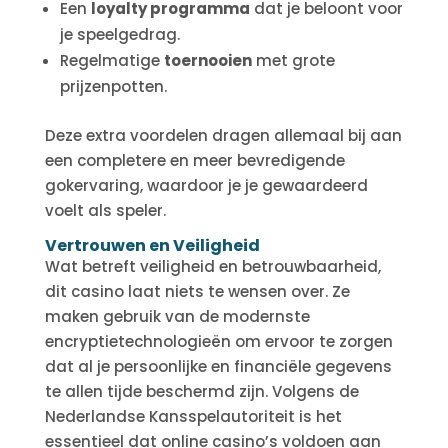
Een
loyalty programma
dat je beloont voor
je speelgedrag.
Regelmatige
toernooien
met grote
prijzenpotten.
Deze extra voordelen dragen allemaal bij aan
een completere en meer bevredigende
gokervaring, waardoor je je gewaardeerd
voelt als speler.
Vertrouwen en Veiligheid
Wat betreft veiligheid en betrouwbaarheid,
dit casino laat niets te wensen over. Ze
maken gebruik van de modernste
encryptietechnologieën om ervoor te zorgen
dat al je persoonlijke en financiële gegevens
te allen tijde beschermd zijn. Volgens de
Nederlandse Kansspelautoriteit is het
essentieel dat online casino’s voldoen aan