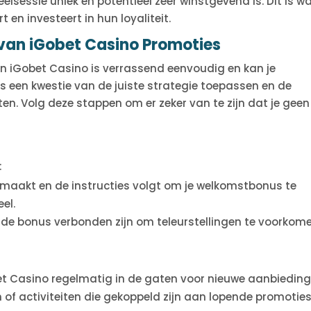
elsessie uniek en potentieel zeer winstgevend is. Dit is w
 en investeert in hun loyaliteit.
 van iGobet Casino Promoties
n iGobet Casino is verrassend eenvoudig en kan je
 is een kwestie van de juiste strategie toepassen en de
. Volg deze stappen om er zeker van te zijn dat je geen
:
nmaakt en de instructies volgt om je welkomstbonus te
eel.
 de bonus verbonden zijn om teleurstellingen te voorkome
 Casino regelmatig in de gaten voor nieuwe aanbieding
 of activiteiten die gekoppeld zijn aan lopende promoties