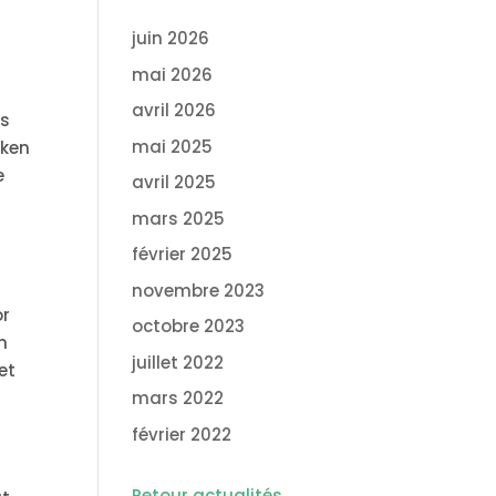
juin 2026
mai 2026
avril 2026
is
mai 2025
kken
e
avril 2025
mars 2025
février 2025
novembre 2023
or
octobre 2023
n
juillet 2022
et
mars 2022
février 2022
Retour actualités