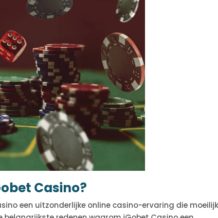
obet Casino?
ino een uitzonderlijke online casino-ervaring die moeilijk
ier de belangrijkste redenen waarom iGobet Casino een