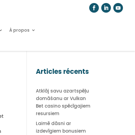
À propos
Articles récents
Atklāj savu azartspēļu
domāšanu ar Vulkan
Bet casino spēcīgajiem
resursiem
et
Laimē dāsni ar
izdevīgiem bonusiem
n