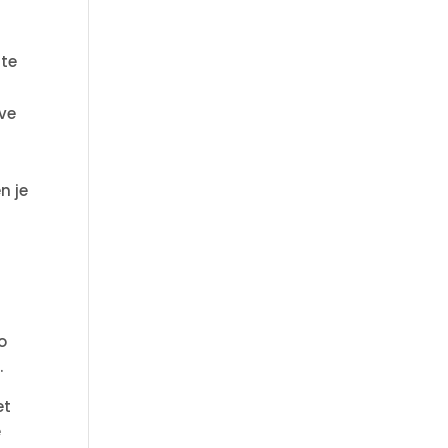
 te
eve
n je
o
.
et
e