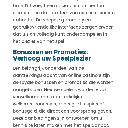
time. Dit voegt een sociaal en authentiek
element toe dat de sfeer van een echt casino
nabootst. De soepele gameplay en
gebruiksvriendelijke interfaces zorgen ervoor
dat u zich volledig kunt onderdompelen in
het plezier van het spel.
Bonussen en Promoties:
Verhoog uw Speelplezier
Een belangrijk onderdeel van de
aantrekkingskracht van online casino’s zijn
de royale bonussen en promoties die worden
aangeboden. Nieuwe spelers worden vaak
verwelkomd met aantrekkelijke
welkomstbonussen, zoals gratis spins of
bonusgeld, die direct een voorsprong geven.
Deze aanbiedingen zijn ontworpen om u
kennis te laten maken met het spelaanbod