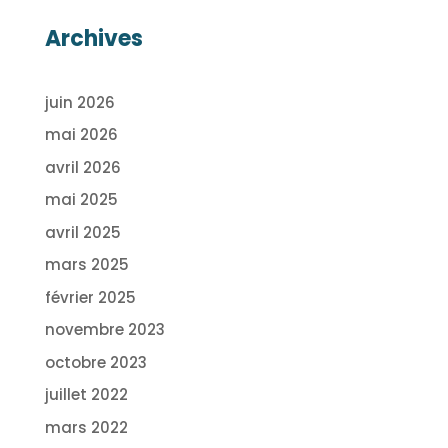
Archives
juin 2026
mai 2026
avril 2026
mai 2025
avril 2025
mars 2025
février 2025
novembre 2023
octobre 2023
juillet 2022
mars 2022