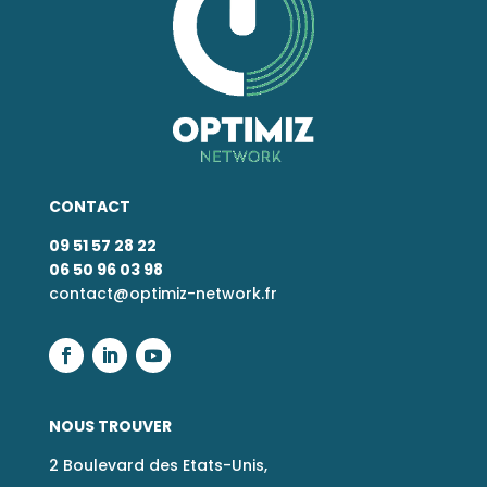
CONTACT
09 51 57 28 22
06 50 96 03 98
contact@optimiz-network.fr
NOUS TROUVER
2 Boulevard des Etats-Unis,