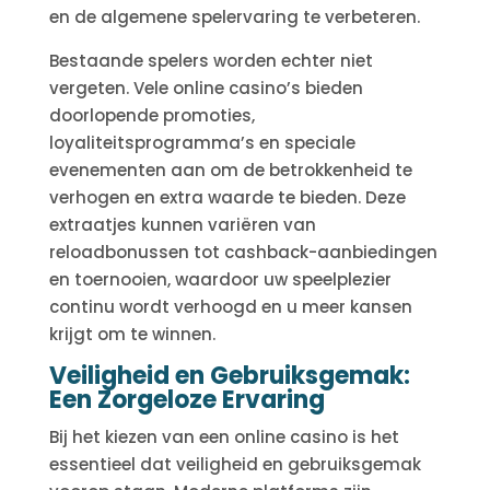
en de algemene spelervaring te verbeteren.
Bestaande spelers worden echter niet
vergeten. Vele online casino’s bieden
doorlopende promoties,
loyaliteitsprogramma’s en speciale
evenementen aan om de betrokkenheid te
verhogen en extra waarde te bieden. Deze
extraatjes kunnen variëren van
reloadbonussen tot cashback-aanbiedingen
en toernooien, waardoor uw speelplezier
continu wordt verhoogd en u meer kansen
krijgt om te winnen.
Veiligheid en Gebruiksgemak:
Een Zorgeloze Ervaring
Bij het kiezen van een online casino is het
essentieel dat veiligheid en gebruiksgemak