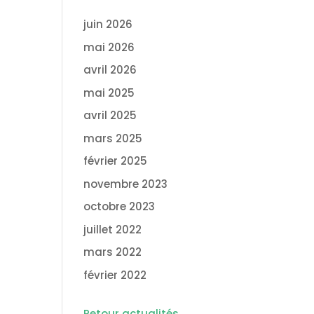
juin 2026
mai 2026
avril 2026
mai 2025
avril 2025
mars 2025
février 2025
novembre 2023
octobre 2023
juillet 2022
mars 2022
février 2022
Retour actualités