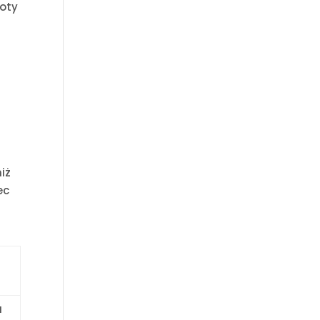
loty
iż
ec
a