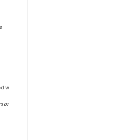
e
ód w
wsze