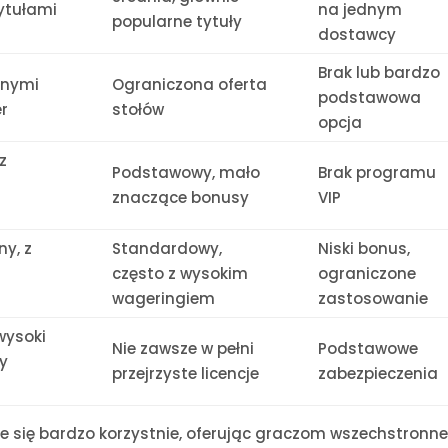
ytułami
na jednym
popularne tytuły
dostawcy
Brak lub bardzo
żnymi
Ograniczona oferta
podstawowa
er
stołów
opcja
z
Podstawowy, mało
Brak programu
znaczące bonusy
VIP
ny, z
Standardowy,
Niski bonus,
często z wysokim
ograniczone
wageringiem
zastosowanie
wysoki
Nie zawsze w pełni
Podstawowe
y
przejrzyste licencje
zabezpieczenia
je się bardzo korzystnie, oferując graczom wszechstronne