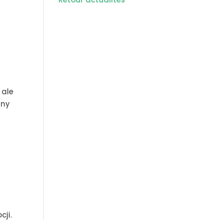
 ale
lny
cji.