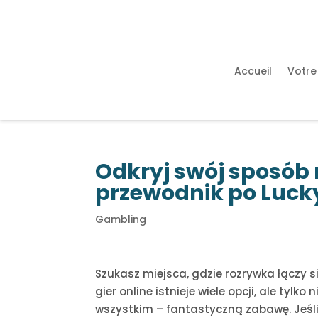
Accueil
Votre
Odkryj swój sposób
przewodnik po Lucky
Gambling
Szukasz miejsca, gdzie rozrywka łączy si
gier online istnieje wiele opcji, ale tylk
wszystkim – fantastyczną zabawę. Jeśli