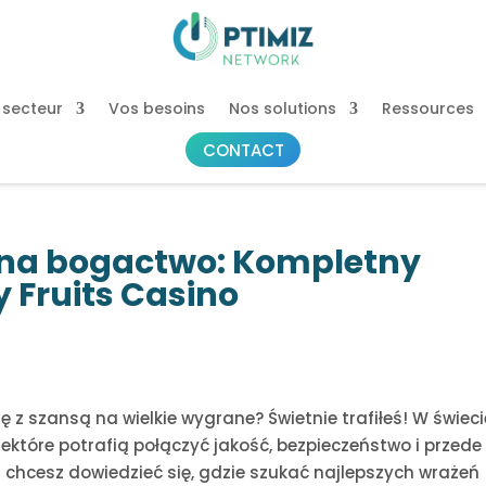
 secteur
Vos besoins
Nos solutions
Ressources
CONTACT
 na bogactwo: Kompletny
 Fruits Casino
ę z szansą na wielkie wygrane? Świetnie trafiłeś! W świeci
o niektóre potrafią połączyć jakość, bezpieczeństwo i przede
 chcesz dowiedzieć się, gdzie szukać najlepszych wrażeń