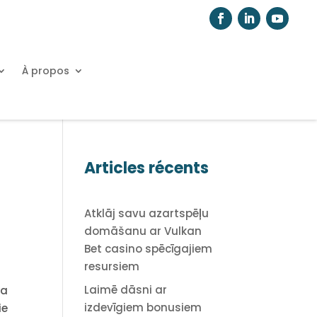
À propos
Articles récents
Atklāj savu azartspēļu
domāšanu ar Vulkan
Bet casino spēcīgajiem
resursiem
Laimē dāsni ar
wa
izdevīgiem bonusiem
ie