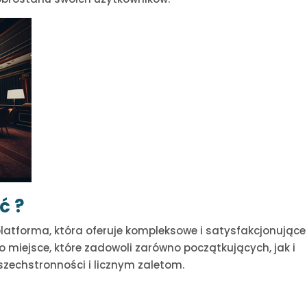
ć ?
platforma, która oferuje kompleksowe i satysfakcjonujące
 miejsce, które zadowoli zarówno początkujących, jak i
szechstronności i licznym zaletom.