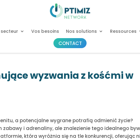
 secteur
Vos besoins
Nos solutions
Ressources
CONTACT
nujące wyzwania z kośćmi w
enitu, a potencjalne wygrane potrafią odmienić życie?
m zabawy i adrenaliny, ale znalezienie tego idealnego by
formie, która wyróżnia się na tle konkurencji, oferując n