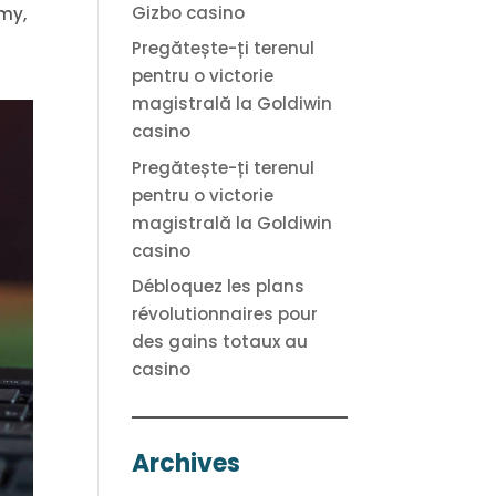
Gizbo casino
śmy,
Pregătește-ți terenul
pentru o victorie
magistrală la Goldiwin
casino
Pregătește-ți terenul
pentru o victorie
magistrală la Goldiwin
casino
Débloquez les plans
révolutionnaires pour
des gains totaux au
casino
Archives