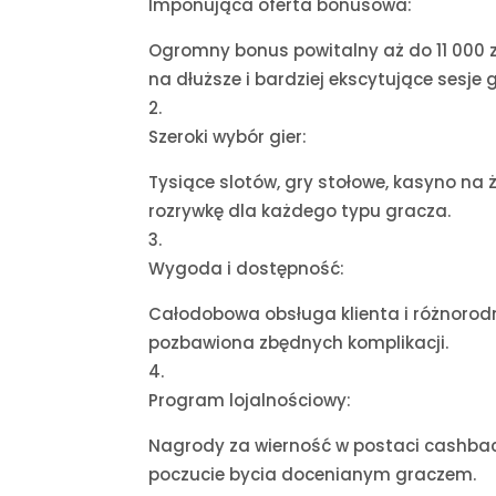
Imponująca oferta bonusowa:
Ogromny bonus powitalny aż do 11 000 z
na dłuższe i bardziej ekscytujące sesje g
Szeroki wybór gier:
Tysiące slotów, gry stołowe, kasyno na
rozrywkę dla każdego typu gracza.
Wygoda i dostępność:
Całodobowa obsługa klienta i różnorodn
pozbawiona zbędnych komplikacji.
Program lojalnościowy:
Nagrody za wierność w postaci cashback
poczucie bycia docenianym graczem.