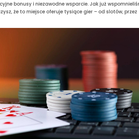
kcyjne bonusy i niezawodne wsparcie. Jak już wspomnieli
zysz, że to miejsce oferuje tysiące gier – od slotów, przez