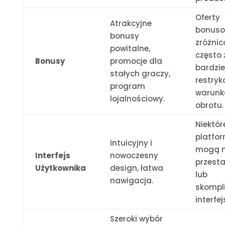
Oferty
Atrakcyjne
bonuso
bonusy
zróżni
powitalne,
często 
Bonusy
promocje dla
bardzie
stałych graczy,
restryk
program
warunk
lojalnościowy.
obrotu.
Niektór
platfo
Intuicyjny i
mogą 
Interfejs
nowoczesny
przesta
Użytkownika
design, łatwa
lub
nawigacja.
skompl
interfej
Szeroki wybór