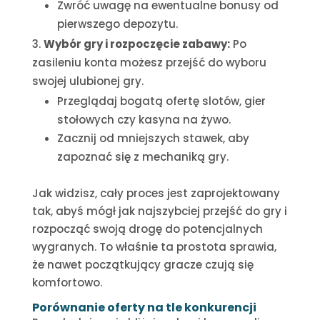
Zwróć uwagę na ewentualne bonusy od
pierwszego depozytu.
Wybór gry i rozpoczęcie zabawy:
Po
zasileniu konta możesz przejść do wyboru
swojej ulubionej gry.
Przeglądaj bogatą ofertę slotów, gier
stołowych czy kasyna na żywo.
Zacznij od mniejszych stawek, aby
zapoznać się z mechaniką gry.
Jak widzisz, cały proces jest zaprojektowany
tak, abyś mógł jak najszybciej przejść do gry i
rozpocząć swoją drogę do potencjalnych
wygranych. To właśnie ta prostota sprawia,
że nawet początkujący gracze czują się
komfortowo.
Porównanie oferty na tle konkurencji