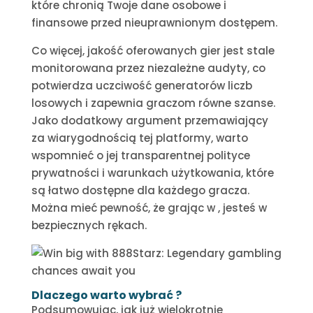
które chronią Twoje dane osobowe i
finansowe przed nieuprawnionym dostępem.
Co więcej, jakość oferowanych gier jest stale
monitorowana przez niezależne audyty, co
potwierdza uczciwość generatorów liczb
losowych i zapewnia graczom równe szanse.
Jako dodatkowy argument przemawiający
za wiarygodnością tej platformy, warto
wspomnieć o jej transparentnej polityce
prywatności i warunkach użytkowania, które
są łatwo dostępne dla każdego gracza.
Można mieć pewność, że grając w , jesteś w
bezpiecznych rękach.
Dlaczego warto wybrać ?
Podsumowując, jak już wielokrotnie