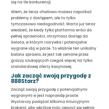
się na tle konkurencji.
Wiem, że teraz chwilowo możesz napotkać
problemy z dostępem, ale to tylko
tymczasowa niedogodność. Warto już teraz
wiedzieć, że kiedy tylko platforma wróci do
pełnej sprawności, otrzymasz dostęp do
świata, w którym rozrywka i potencjalne
wygrane idą w parze. To właśnie ten unikalny
balans sprawia, że jest tak cenione przez
graczy szukających czegoś więcej niż tylko
standardowej oferty kasynowej.
Jak zacząć swoją przygodę z
888Starz?
Zacząć swoją przygodę z potencjalnymi
wygranymi w jest naprawdę proste.
Wystarczy podążać kilkoma intuicyjnymi
krokami, aby wkrótce móc cieszyć się pełnią