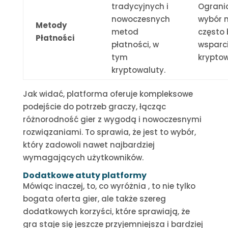
tradycyjnych i
Ograni
nowoczesnych
wybór 
Metody
metod
często 
Płatności
płatności, w
wsparc
tym
kryptow
kryptowaluty.
Jak widać, platforma oferuje kompleksowe
podejście do potrzeb graczy, łącząc
różnorodność gier z wygodą i nowoczesnymi
rozwiązaniami. To sprawia, że jest to wybór,
który zadowoli nawet najbardziej
wymagających użytkowników.
Dodatkowe atuty platformy
Mówiąc inaczej, to, co wyróżnia , to nie tylko
bogata oferta gier, ale także szereg
dodatkowych korzyści, które sprawiają, że
gra staje się jeszcze przyjemniejsza i bardziej