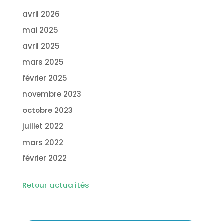
avril 2026
mai 2025
avril 2025
mars 2025
février 2025
novembre 2023
octobre 2023
juillet 2022
mars 2022
février 2022
Retour actualités