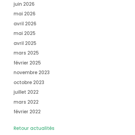
juin 2026
mai 2026
avril 2026
mai 2025
avril 2025
mars 2025
février 2025
novembre 2023
octobre 2023
juillet 2022
mars 2022
février 2022
Retour actualités