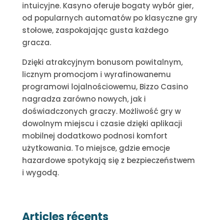
intuicyjne. Kasyno oferuje bogaty wybór gier,
od popularnych automatów po klasyczne gry
stołowe, zaspokajając gusta każdego
gracza.
Dzięki atrakcyjnym bonusom powitalnym,
licznym promocjom i wyrafinowanemu
programowi lojalnościowemu, Bizzo Casino
nagradza zarówno nowych, jak i
doświadczonych graczy. Możliwość gry w
dowolnym miejscu i czasie dzięki aplikacji
mobilnej dodatkowo podnosi komfort
użytkowania. To miejsce, gdzie emocje
hazardowe spotykają się z bezpieczeństwem
i wygodą.
Articles récents