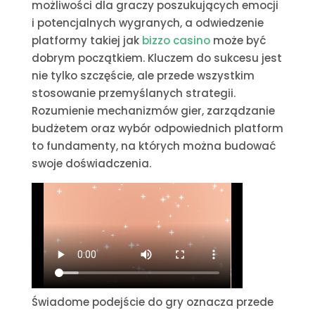
możliwości dla graczy poszukujących emocji
i potencjalnych wygranych, a odwiedzenie
platformy takiej jak
bizzo casino
może być
dobrym początkiem. Kluczem do sukcesu jest
nie tylko szczęście, ale przede wszystkim
stosowanie przemyślanych strategii.
Rozumienie mechanizmów gier, zarządzanie
budżetem oraz wybór odpowiednich platform
to fundamenty, na których można budować
swoje doświadczenia.
Świadome podejście do gry oznacza przede