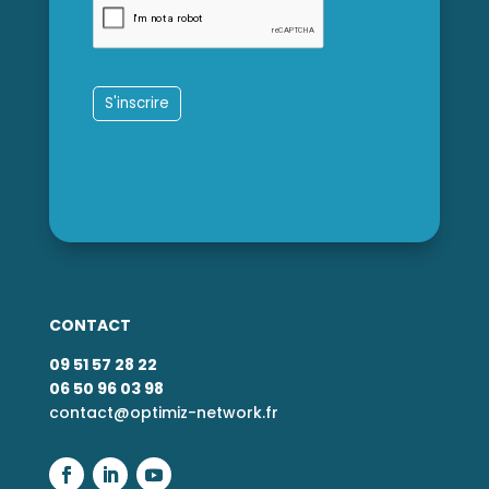
CONTACT
09 51 57 28 22
06 50 96 03 98
contact@optimiz-network.fr