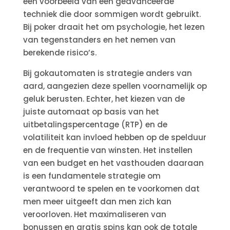
een voorbeeld van een geavanceerde
techniek die door sommigen wordt gebruikt.
Bij poker draait het om psychologie, het lezen
van tegenstanders en het nemen van
berekende risico’s.
Bij gokautomaten is strategie anders van
aard, aangezien deze spellen voornamelijk op
geluk berusten. Echter, het kiezen van de
juiste automaat op basis van het
uitbetalingspercentage (RTP) en de
volatiliteit kan invloed hebben op de spelduur
en de frequentie van winsten. Het instellen
van een budget en het vasthouden daaraan
is een fundamentele strategie om
verantwoord te spelen en te voorkomen dat
men meer uitgeeft dan men zich kan
veroorloven. Het maximaliseren van
bonussen en gratis spins kan ook de totale