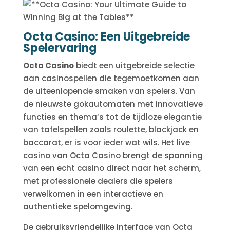
Octa Casino: Een Uitgebreide
Spelervaring
Octa Casino
biedt een uitgebreide selectie
aan casinospellen die tegemoetkomen aan
de uiteenlopende smaken van spelers. Van
de nieuwste gokautomaten met innovatieve
functies en thema’s tot de tijdloze elegantie
van tafelspellen zoals roulette, blackjack en
baccarat, er is voor ieder wat wils. Het live
casino van Octa Casino brengt de spanning
van een echt casino direct naar het scherm,
met professionele dealers die spelers
verwelkomen in een interactieve en
authentieke spelomgeving.
De gebruiksvriendelijke interface van Octa