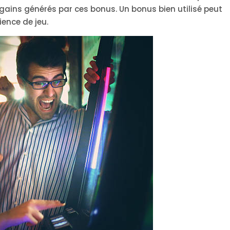
 gains générés par ces bonus. Un bonus bien utilisé peut
ence de jeu.