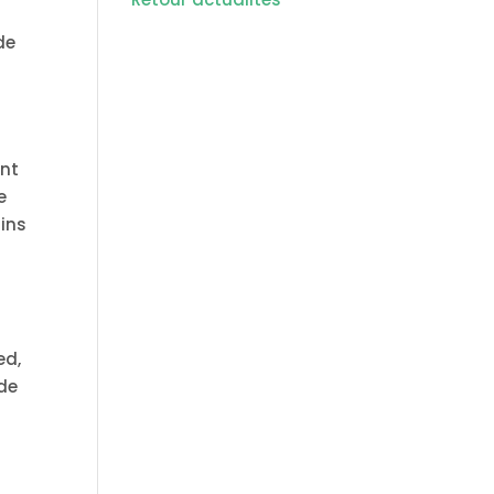
de
ant
e
ains
ed,
 de