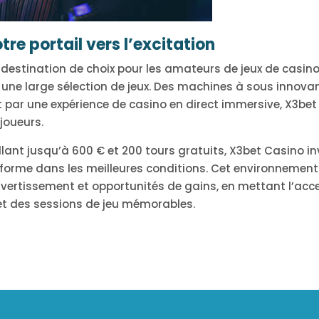
re portail vers l’excitation
estination de choix pour les amateurs de jeux de casino
et une large sélection de jeux. Des machines à sous innova
t par une expérience de casino en direct immersive, X3bet
 joueurs.
ant jusqu’à 600 € et 200 tours gratuits, X3bet Casino in
eforme dans les meilleures conditions. Cet environnement
 divertissement et opportunités de gains, en mettant l’acc
 et des sessions de jeu mémorables.