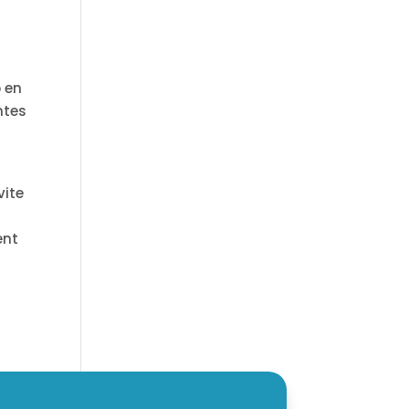
 en
ntes
vite
ent