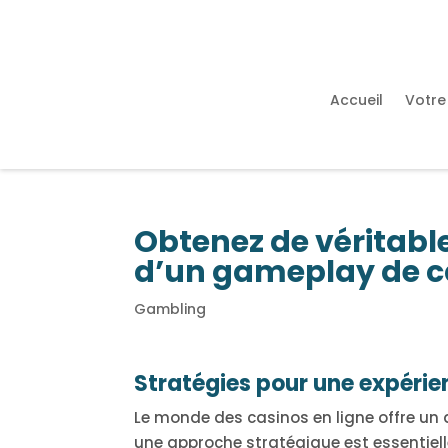
Accueil
Votre
Obtenez de véritable
d’un gameplay de ca
Gambling
Stratégies pour une expérie
Le monde des casinos en ligne offre un d
une approche stratégique est essentiell