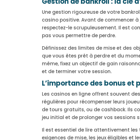
Gestion de bankroll : la clé 
Une gestion rigoureuse de votre bankroll
casino positive. Avant de commencer à j
respectez-le scrupuleusement. Il est con
pas vous permettre de perdre.
Définissez des limites de mise et des o
que vous êtes prêt à perdre et du momen
même, fixez un objectif de gain raisonnab
et de terminer votre session.
L’importance des bonus et 
Les casinos en ligne offrent souvent d
régulières pour récompenser leurs joue
de tours gratuits, ou de cashback. Ils 
jeu initial et de prolonger vos sessions
Il est essentiel de lire attentivement l
exigences de mise, les jeux éligibles et