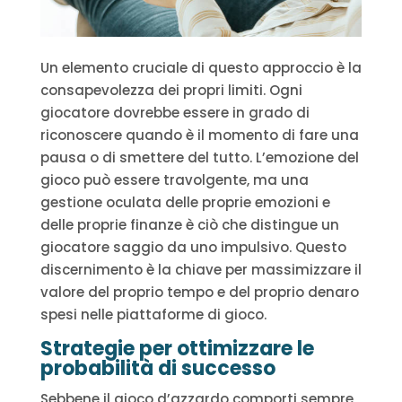
Un elemento cruciale di questo approccio è la
consapevolezza dei propri limiti. Ogni
giocatore dovrebbe essere in grado di
riconoscere quando è il momento di fare una
pausa o di smettere del tutto. L’emozione del
gioco può essere travolgente, ma una
gestione oculata delle proprie emozioni e
delle proprie finanze è ciò che distingue un
giocatore saggio da uno impulsivo. Questo
discernimento è la chiave per massimizzare il
valore del proprio tempo e del proprio denaro
spesi nelle piattaforme di gioco.
Strategie per ottimizzare le
probabilità di successo
Sebbene il gioco d’azzardo comporti sempre