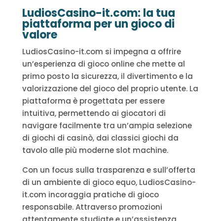
LudiosCasino-it.com: la tua
piattaforma per un gioco di
valore
LudiosCasino-it.com si impegna a offrire
un’esperienza di gioco online che mette al
primo posto la sicurezza, il divertimento e la
valorizzazione del gioco del proprio utente. La
piattaforma è progettata per essere
intuitiva, permettendo ai giocatori di
navigare facilmente tra un’ampia selezione
di giochi di casinò, dai classici giochi da
tavolo alle più moderne slot machine.
Con un focus sulla trasparenza e sull’offerta
di un ambiente di gioco equo, LudiosCasino-
it.com incoraggia pratiche di gioco
responsabile. Attraverso promozioni
attentamente studiate e un’assistenza