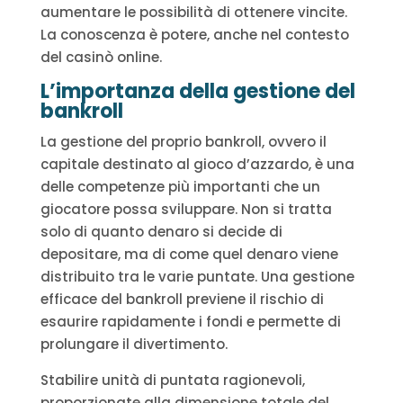
aumentare le possibilità di ottenere vincite.
La conoscenza è potere, anche nel contesto
del casinò online.
L’importanza della gestione del
bankroll
La gestione del proprio bankroll, ovvero il
capitale destinato al gioco d’azzardo, è una
delle competenze più importanti che un
giocatore possa sviluppare. Non si tratta
solo di quanto denaro si decide di
depositare, ma di come quel denaro viene
distribuito tra le varie puntate. Una gestione
efficace del bankroll previene il rischio di
esaurire rapidamente i fondi e permette di
prolungare il divertimento.
Stabilire unità di puntata ragionevoli,
proporzionate alla dimensione totale del