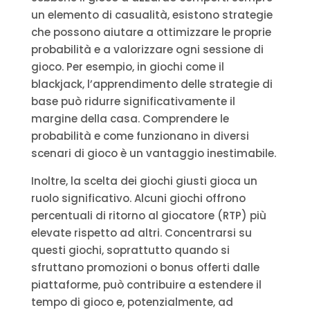
un elemento di casualità, esistono strategie
che possono aiutare a ottimizzare le proprie
probabilità e a valorizzare ogni sessione di
gioco. Per esempio, in giochi come il
blackjack, l’apprendimento delle strategie di
base può ridurre significativamente il
margine della casa. Comprendere le
probabilità e come funzionano in diversi
scenari di gioco è un vantaggio inestimabile.
Inoltre, la scelta dei giochi giusti gioca un
ruolo significativo. Alcuni giochi offrono
percentuali di ritorno al giocatore (RTP) più
elevate rispetto ad altri. Concentrarsi su
questi giochi, soprattutto quando si
sfruttano promozioni o bonus offerti dalle
piattaforme, può contribuire a estendere il
tempo di gioco e, potenzialmente, ad