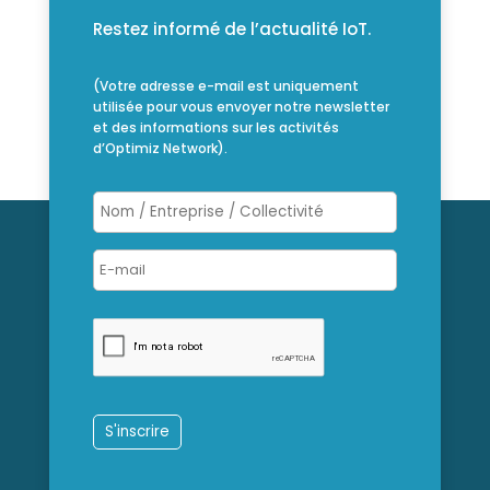
Restez informé de l’actualité IoT.
(Votre adresse e-mail est uniquement
utilisée pour vous envoyer notre newsletter
et des informations sur les activités
d’Optimiz Network).