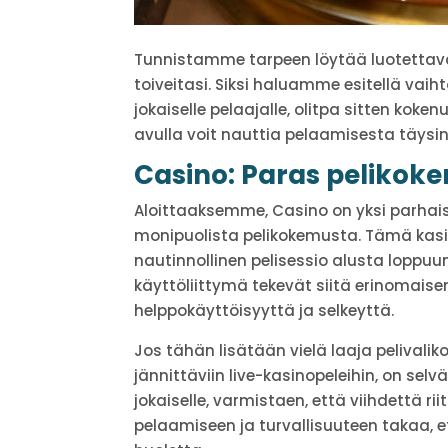
Tunnistamme tarpeen löytää luotettava 
toiveitasi. Siksi haluamme esitellä vai
jokaiselle pelaajalle, olitpa sitten kok
avulla voit nauttia pelaamisesta täysi
Casino: Paras pelikok
Aloittaaksemme, Casino on yksi parhaist
monipuolista pelikokemusta. Tämä kasi
nautinnollinen pelisessio alusta loppuu
käyttöliittymä tekevät siitä erinomaisen
helppokäyttöisyyttä ja selkeyttä.
Jos tähän lisätään vielä laaja pelivali
jännittäviin live-kasinopeleihin, on selv
jokaiselle, varmistaen, että viihdettä r
pelaamiseen ja turvallisuuteen takaa, e