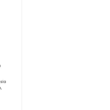
ä
isia
,