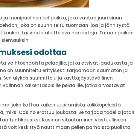
ja monipuolinen pelipaikka, joka vastaa juuri sinun
htoehdon, joka on suunniteltu tuomaan iloa ja jännitystä
enut konkari tai vasta aloitteleva harrastaja. Tämän paikan
n siemauksin.
emuksesi odottaa
a vaihtoehdoista pelaajille, jotka etsivät laadukasta ja
no on suunniteltu erityisesti tarjoamaan saumaton ja
n. Sen älykäs suunnittelu ja käyttäjäystävällinen
 valinnan kaikentasoisille pelaajille, jotka arvostavat
koima, joka kattaa kaiken uusimmista kolikkopeleistä
ää, miksi Casino erottuu joukosta. Se tarjoaa todella jotai
iittää tuntikausiksi. Kasinon sitoutuminen vastuulliseen
ttä voit keskittyä nauttimaan pelien parhaista puolista