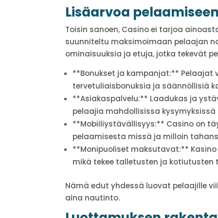
Lisäarvoa pelaamiseen
Toisin sanoen, Casino ei tarjoa ainoast
suunniteltu maksimoimaan pelaajan naut
ominaisuuksia ja etuja, jotka tekevät 
**Bonukset ja kampanjat:** Pelaajat v
tervetuliaisbonuksia ja säännöllisiä k
**Asiakaspalvelu:** Laadukas ja yst
pelaajia mahdollisissa kysymyksissä 
**Mobiiliystävällisyys:** Casino on täy
pelaamisesta missä ja milloin tahansa
**Monipuoliset maksutavat:** Kasino 
mikä tekee talletusten ja kotiutusten
Nämä edut yhdessä luovat pelaajille vi
aina nautinto.
Luottamuksen rakentami