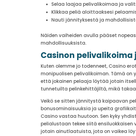
Selaa laajaa pelivalikoimaa ja valits
Klikkaa peliä aloittaaksesi pelaami
Nauti jännityksestä ja mahdollisist
Näiden vaiheiden avulla pääset nopeas
mahdollisuuksista.
Casinon pelivalikoima
Kuten olemme jo todenneet, Casino erot
monipuolisen pelivalikoiman. Tämä on y
että jokainen pelaaja löytää jotain itse
tunnetuilta pelinkehittäjiltä, mikä taka
Veikö se sitten jännitystä kaipaavan pel
bonusominaisuuksia ja upeita grafiikoit
Casino vastaa huutoon. Sen kyky yhdist
pelialustaan tekee siitä ensiluokkaisen v
jotain ainutlaatuista, jota on vaikea l