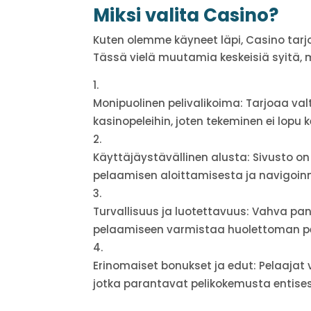
Miksi valita Casino?
Kuten olemme käyneet läpi, Casino tarj
Tässä vielä muutamia keskeisiä syitä, m
Monipuolinen pelivalikoima: Tarjoaa valt
kasinopeleihin, joten tekeminen ei lopu 
Käyttäjäystävällinen alusta: Sivusto on 
pelaamisen aloittamisesta ja navigoinni
Turvallisuus ja luotettavuus: Vahva pan
pelaamiseen varmistaa huolettoman p
Erinomaiset bonukset ja edut: Pelaajat
jotka parantavat pelikokemusta entise