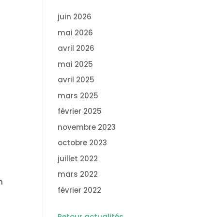
juin 2026
mai 2026
avril 2026
mai 2025
avril 2025
mars 2025
février 2025
novembre 2023
octobre 2023
juillet 2022
mars 2022
n
février 2022
Retour actualités