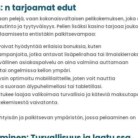
: n tarjoamat edut
aan pelejä, vaan kokonaisvaltaisen pelikokemuksen, joka
into ja tyytyväisyys. Pelien lisäksi kasino tarjoaa jouk
pelaamisesta entistäkin palkitsevampaa:
oivat hyödyntää erilaisia bonuksia, kuten
ampanjoita, jotka antavat lisäpelirahaa tai ilmaiskierroks
ävällinen asiakaspalvelu on aina valmiina auttamaan
tai ongelmissa kellon ympäri.
sin optimoitu mobiililaitteille, joten voit nauttia
 suoraan älypuhelimellasi tai tabletillasi.
tukee laajaa valikoimaa turvallisia ja käteviä maksutapo
 tekemisestä vaivatonta.
ihtyisän ja palkitsevan ympäristön, jossa pelaaminen on
nen: Turvallisuus ja laatu ssa