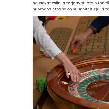
nousevat esiin ja tarjoavat jotain todell
huomata, että se on suunniteltu juuri t