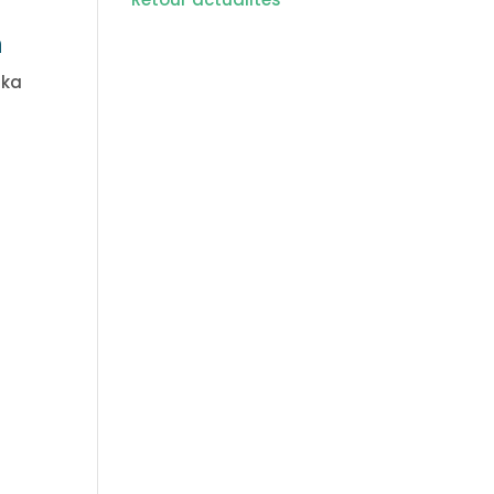
n
tka