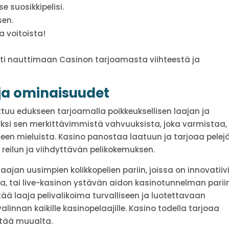
e suosikkipelisi.
sen.
a voitoista!
ti nauttimaan Casinon tarjoamasta viihteestä ja
 ja ominaisuudet
tuu edukseen tarjoamalla poikkeuksellisen laajan ja
ksi sen merkittävimmistä vahvuuksista, joka varmistaa,
lleen mieluista. Kasino panostaa laatuun ja tarjoaa pelej
a reilun ja viihdyttävän pelikokemuksen.
aajan uusimpien kolikkopelien pariin, joissa on innovatiiv
a, tai live-kasinon ystävän aidon kasinotunnelman pariin
ää laaja pelivalikoima turvalliseen ja luotettavaan
alinnan kaikille kasinopelaajille. Kasino todella tarjoaa
öytää muualta.