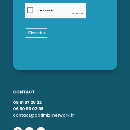
CONTACT
09 51 57 28 22
06 50 96 03 98
contact@optimiz-network.fr