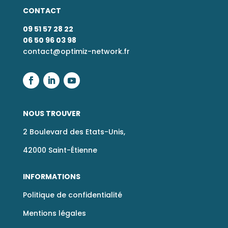
CONTACT
09 51 57 28 22
06 50 96 03 98
contact@optimiz-network.fr
NOUS TROUVER
2 Boulevard des Etats-Unis,
42000 Saint-Étienne
INFORMATIONS
Politique de confidentialité
Mentions légales