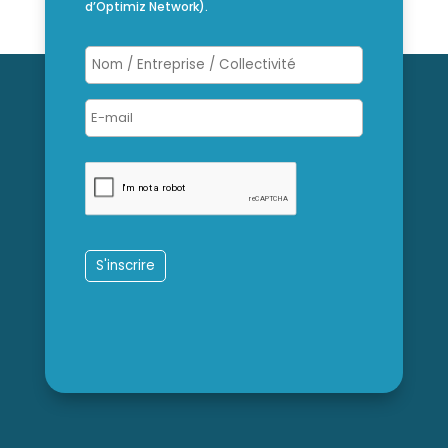
d’Optimiz Network).