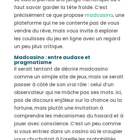
faut savoir garder la tête froide. C’est
précisément ce que propose
madcasino
, une
plateforme qui ne se contente pas de vous
vendre du rêve, mais vous invite à explorer
les coulisses du jeu en ligne avec un regard
un peu plus critique.
Madcasino : entre audace et
pragmatisme
Il serait tentant de décrire madcasino
comme un simple site de jeux, mais ce serait
passer à côté de son vrai rôle : celui d’un
observateur qui ne mâche pas ses mots. Ici,
pas de discours enjôleur sur la chance ou la
fortune, mais plutôt une invitation à
comprendre les mécanismes du hasard et à
jouer avec conscience. C’est un peu comme
si vous entriez dans un casino où le croupier
vous chuchotait à l’oreille les probabilités