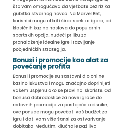
što vam omogućava da vježbate bez rizika
gubitka stvarnog novca. Na Marvel Bet,
korisnici mogu otkriti širok spektar igara, od
klasičnih kazino naslova do popularnih
sportskih opcija, nudeći priliku za
pronalaženje idealne igre i razvijanje
pobjedničkih strategija.
Bonusi i promocije kao alat za
povećanje profita
Bonusi i promocije su sastavni dio online
kazino iskustva i mogu značajno doprinijeti
vašem uspjehu ako se pravilno iskoriste. Od
bonusa dobrodošlice za nove igrače do
redovnih promocija za postojeće korisnike,
ove ponude mogu povećati vaš budžet za
igru i dati vam više šansi za ostvarivanje
dobitaka. Međutim, ključno je pažljivo