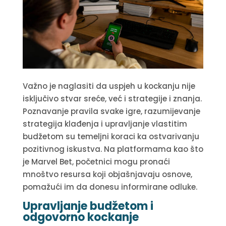
Važno je naglasiti da uspjeh u kockanju nije
isključivo stvar sreće, već i strategije i znanja.
Poznavanje pravila svake igre, razumijevanje
strategija klađenja i upravljanje vlastitim
budžetom su temeljni koraci ka ostvarivanju
pozitivnog iskustva. Na platformama kao što
je Marvel Bet, početnici mogu pronaći
mnoštvo resursa koji objašnjavaju osnove,
pomažući im da donesu informirane odluke.
Upravljanje budžetom i
odgovorno kockanje