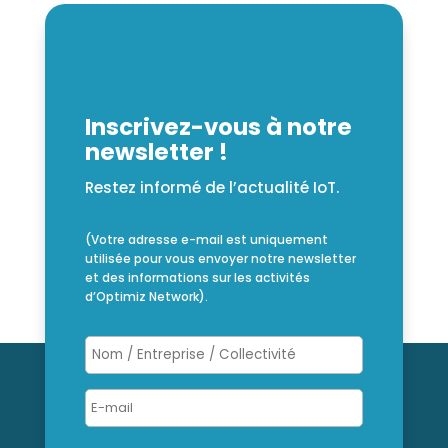
Inscrivez-vous à notre
newsletter !
Restez informé de l’actualité IoT.
(Votre adresse e-mail est uniquement
utilisée pour vous envoyer notre newsletter
et des informations sur les activités
d’Optimiz Network).