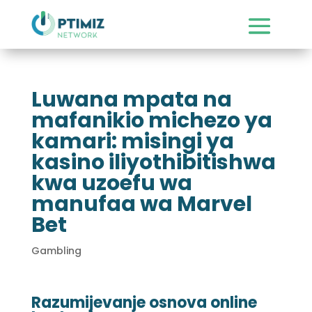
Luwana mpata na
mafanikio michezo ya
kamari: misingi ya
kasino iliyothibitishwa
kwa uzoefu wa
manufaa wa Marvel
Bet
Gambling
Razumijevanje osnova online