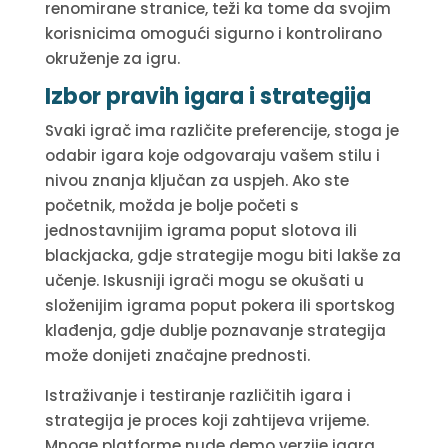
renomirane stranice, teži ka tome da svojim
korisnicima omogući sigurno i kontrolirano
okruženje za igru.
Izbor pravih igara i strategija
Svaki igrač ima različite preferencije, stoga je
odabir igara koje odgovaraju vašem stilu i
nivou znanja ključan za uspjeh. Ako ste
početnik, možda je bolje početi s
jednostavnijim igrama poput slotova ili
blackjacka, gdje strategije mogu biti lakše za
učenje. Iskusniji igrači mogu se okušati u
složenijim igrama poput pokera ili sportskog
klađenja, gdje dublje poznavanje strategija
može donijeti značajne prednosti.
Istraživanje i testiranje različitih igara i
strategija je proces koji zahtijeva vrijeme.
Mnoge platforme nude demo verzije igara,