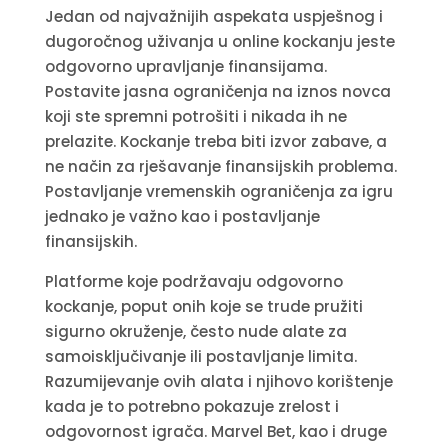
Jedan od najvažnijih aspekata uspješnog i
dugoročnog uživanja u online kockanju jeste
odgovorno upravljanje finansijama.
Postavite jasna ograničenja na iznos novca
koji ste spremni potrošiti i nikada ih ne
prelazite. Kockanje treba biti izvor zabave, a
ne način za rješavanje finansijskih problema.
Postavljanje vremenskih ograničenja za igru
jednako je važno kao i postavljanje
finansijskih.
Platforme koje podržavaju odgovorno
kockanje, poput onih koje se trude pružiti
sigurno okruženje, često nude alate za
samoisključivanje ili postavljanje limita.
Razumijevanje ovih alata i njihovo korištenje
kada je to potrebno pokazuje zrelost i
odgovornost igrača. Marvel Bet, kao i druge