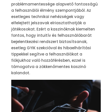
problémamentessége alapvető fontosságú
a felhasználói élmény szempontjából. Az
esetleges technikai nehézségek vagy
elfelejtett jelszavak elriasztathatják a
játékosokat. Ezért a kaszinóknak kiemelten
fontos, hogy intuitív és felhasználóbarát
bejelentkezési rendszert biztosítsanak,
esetleg GYIK szekcióval és hibaelhárítási
tippekkel segítve a felhasználókat a
fiókjukhoz való hozzáférésben, ezzel is
támogatva a zökkenőmentes kaszinó
kalandot.