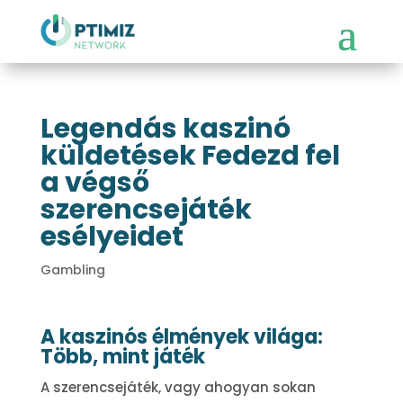
Legendás kaszinó
küldetések Fedezd fel
a végső
szerencsejáték
esélyeidet
Gambling
A kaszinós élmények világa:
Több, mint játék
A szerencsejáték, vagy ahogyan sokan