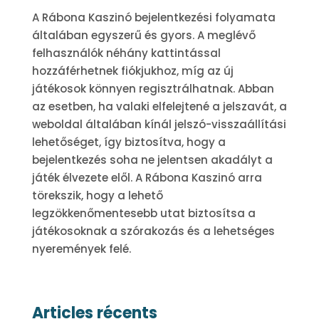
A Rábona Kaszinó bejelentkezési folyamata
általában egyszerű és gyors. A meglévő
felhasználók néhány kattintással
hozzáférhetnek fiókjukhoz, míg az új
játékosok könnyen regisztrálhatnak. Abban
az esetben, ha valaki elfelejtené a jelszavát, a
weboldal általában kínál jelszó-visszaállítási
lehetőséget, így biztosítva, hogy a
bejelentkezés soha ne jelentsen akadályt a
játék élvezete elől. A Rábona Kaszinó arra
törekszik, hogy a lehető
legzökkenőmentesebb utat biztosítsa a
játékosoknak a szórakozás és a lehetséges
nyeremények felé.
Articles récents