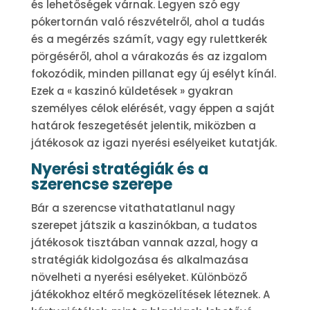
és lehetőségek várnak. Legyen szó egy
pókertornán való részvételről, ahol a tudás
és a megérzés számít, vagy egy rulettkerék
pörgéséről, ahol a várakozás és az izgalom
fokozódik, minden pillanat egy új esélyt kínál.
Ezek a « kaszinó küldetések » gyakran
személyes célok elérését, vagy éppen a saját
határok feszegetését jelentik, miközben a
játékosok az igazi nyerési esélyeiket kutatják.
Nyerési stratégiák és a
szerencse szerepe
Bár a szerencse vitathatatlanul nagy
szerepet játszik a kaszinókban, a tudatos
játékosok tisztában vannak azzal, hogy a
stratégiák kidolgozása és alkalmazása
növelheti a nyerési esélyeket. Különböző
játékokhoz eltérő megközelítések léteznek. A