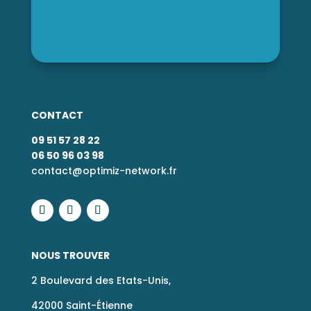
CONTACT
09 51 57 28 22
06 50 96 03 98
contact@optimiz-network.fr
NOUS TROUVER
2 Boulevard des Etats-Unis,
42000 Saint-Étienne