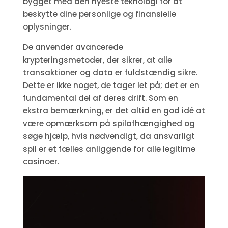
bygget med den nyeste teknologi for at
beskytte dine personlige og finansielle
oplysninger.
De anvender avancerede
krypteringsmetoder, der sikrer, at alle
transaktioner og data er fuldstændig sikre.
Dette er ikke noget, de tager let på; det er en
fundamental del af deres drift. Som en
ekstra bemærkning, er det altid en god idé at
være opmærksom på spilafhængighed og
søge hjælp, hvis nødvendigt, da ansvarligt
spil er et fælles anliggende for alle legitime
casinoer.