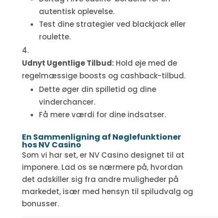
autentisk oplevelse.
Test dine strategier ved blackjack eller
roulette.
Udnyt Ugentlige Tilbud:
Hold øje med de
regelmæssige boosts og cashback-tilbud.
Dette øger din spilletid og dine
vinderchancer.
Få mere værdi for dine indsatser.
En Sammenligning af Nøglefunktioner
hos NV Casino
Som vi har set, er NV Casino designet til at
imponere. Lad os se nærmere på, hvordan
det adskiller sig fra andre muligheder på
markedet, især med hensyn til spiludvalg og
bonusser.