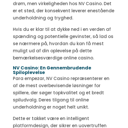
drøm, men virkeligheden hos NV Casino. Det
er et sted, der konsekvent leverer enestående
underholdning og tryghed.
Hvis du er klar til at dykke ned i en verden af
spænding og potentielle gevinster, så lad os
se nærmere på, hvordan du kan få mest
muligt ud af din oplevelse på dette
bemærkelsesværdige online casino.
NV Casino: En Gennembrudende
Spiloplevelse
Para empezar, NV Casino repræsenterer en
af de mest overbevisende løsninger for
spillere, der søger topkvalitet og et bredt
spiludvalg. Deres tilgang til online
underholdning er noget helt unikt.
Dette er takket være en intelligent
platformdesign, der sikrer en uovertruffen