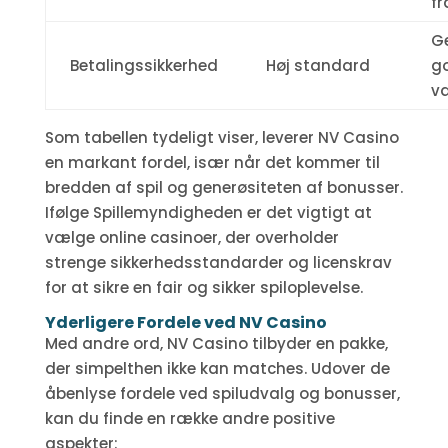
f
Ge
Betalingssikkerhed
Høj standard
g
va
Som tabellen tydeligt viser, leverer NV Casino
en markant fordel, især når det kommer til
bredden af spil og generøsiteten af bonusser.
Ifølge Spillemyndigheden er det vigtigt at
vælge online casinoer, der overholder
strenge sikkerhedsstandarder og licenskrav
for at sikre en fair og sikker spiloplevelse.
Yderligere Fordele ved NV Casino
Med andre ord, NV Casino tilbyder en pakke,
der simpelthen ikke kan matches. Udover de
åbenlyse fordele ved spiludvalg og bonusser,
kan du finde en række andre positive
aspekter: