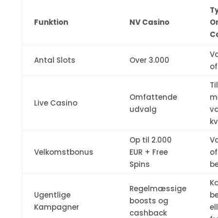
T
Funktion
NV Casino
On
C
Va
Antal Slots
Over 3.000
of
Ti
Omfattende
m
Live Casino
udvalg
va
kv
Op til 2.000
Va
Velkomstbonus
EUR + Free
of
Spins
be
K
Regelmæssige
Ugentlige
b
boosts og
Kampagner
el
cashback