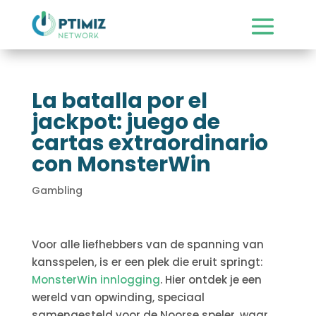
La batalla por el
jackpot: juego de
cartas extraordinario
con MonsterWin
Gambling
Voor alle liefhebbers van de spanning van
kansspelen, is er een plek die eruit springt:
MonsterWin innlogging
. Hier ontdek je een
wereld van opwinding, speciaal
samengesteld voor de Noorse speler, waar