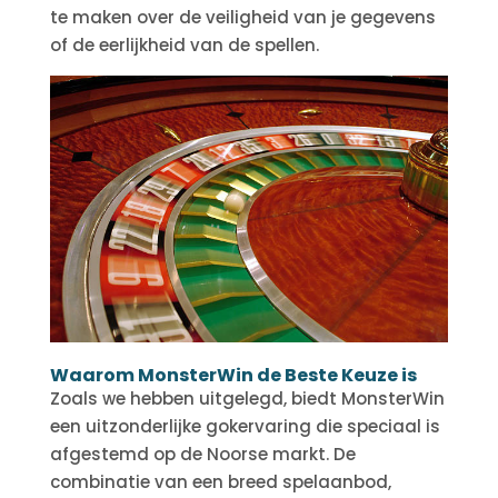
te maken over de veiligheid van je gegevens
of de eerlijkheid van de spellen.
Waarom MonsterWin de Beste Keuze is
Zoals we hebben uitgelegd, biedt MonsterWin
een uitzonderlijke gokervaring die speciaal is
afgestemd op de Noorse markt. De
combinatie van een breed spelaanbod,