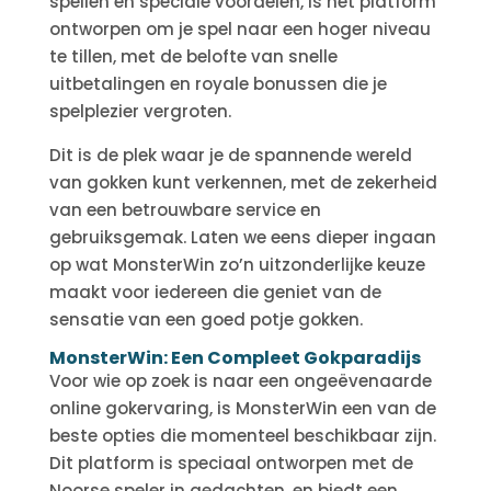
spellen en speciale voordelen, is het platform
ontworpen om je spel naar een hoger niveau
te tillen, met de belofte van snelle
uitbetalingen en royale bonussen die je
spelplezier vergroten.
Dit is de plek waar je de spannende wereld
van gokken kunt verkennen, met de zekerheid
van een betrouwbare service en
gebruiksgemak. Laten we eens dieper ingaan
op wat MonsterWin zo’n uitzonderlijke keuze
maakt voor iedereen die geniet van de
sensatie van een goed potje gokken.
MonsterWin: Een Compleet Gokparadijs
Voor wie op zoek is naar een ongeëvenaarde
online gokervaring, is MonsterWin een van de
beste opties die momenteel beschikbaar zijn.
Dit platform is speciaal ontworpen met de
Noorse speler in gedachten, en biedt een