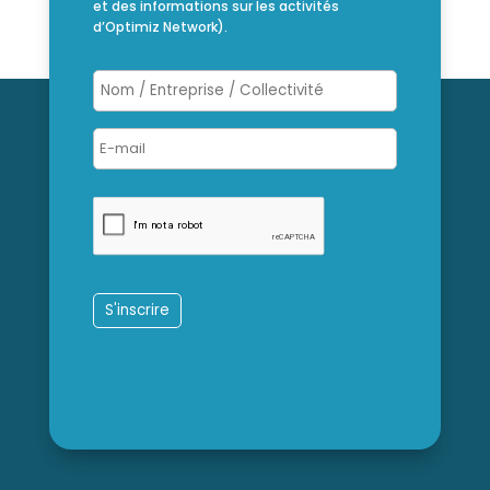
et des informations sur les activités
d’Optimiz Network).