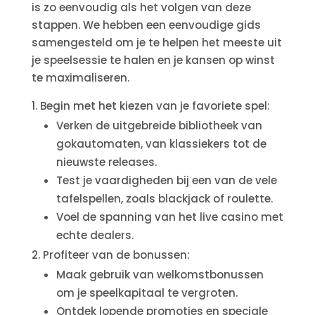
is zo eenvoudig als het volgen van deze
stappen. We hebben een eenvoudige gids
samengesteld om je te helpen het meeste uit
je speelsessie te halen en je kansen op winst
te maximaliseren.
Begin met het kiezen van je favoriete spel:
Verken de uitgebreide bibliotheek van
gokautomaten, van klassiekers tot de
nieuwste releases.
Test je vaardigheden bij een van de vele
tafelspellen, zoals blackjack of roulette.
Voel de spanning van het live casino met
echte dealers.
Profiteer van de bonussen:
Maak gebruik van welkomstbonussen
om je speelkapitaal te vergroten.
Ontdek lopende promoties en speciale