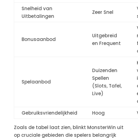
Snelheid van
Zeer Snel
Uitbetalingen
Uitgebreid
Bonusaanbod
en Frequent
Duizenden
Spellen
Spelaanbod
(Slots, Tafel,
Live)
Gebruiksvriendelijkheid
Hoog
Zoals de tabel laat zien, blinkt MonsterWin uit
op cruciale gebieden die spelers belangrijk