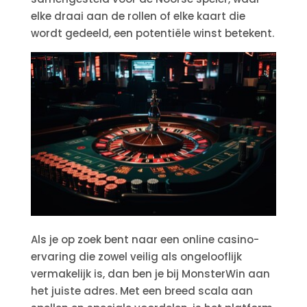
elke draai aan de rollen of elke kaart die
wordt gedeeld, een potentiële winst betekent.
Als je op zoek bent naar een online casino-
ervaring die zowel veilig als ongelooflijk
vermakelijk is, dan ben je bij MonsterWin aan
het juiste adres. Met een breed scala aan