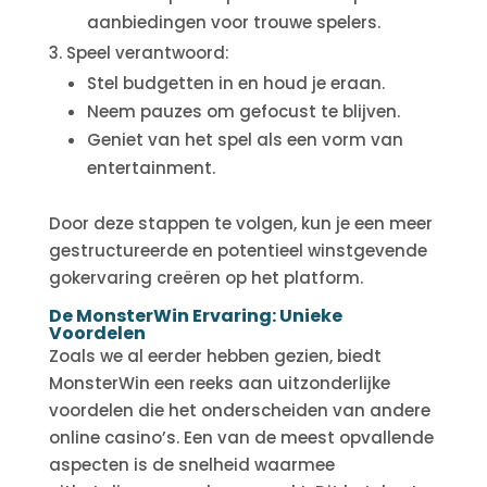
aanbiedingen voor trouwe spelers.
Speel verantwoord:
Stel budgetten in en houd je eraan.
Neem pauzes om gefocust te blijven.
Geniet van het spel als een vorm van
entertainment.
Door deze stappen te volgen, kun je een meer
gestructureerde en potentieel winstgevende
gokervaring creëren op het platform.
De MonsterWin Ervaring: Unieke
Voordelen
Zoals we al eerder hebben gezien, biedt
MonsterWin een reeks aan uitzonderlijke
voordelen die het onderscheiden van andere
online casino’s. Een van de meest opvallende
aspecten is de snelheid waarmee