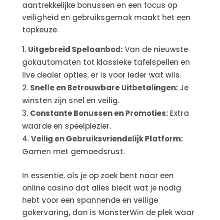
aantrekkelijke bonussen en een focus op
veiligheid en gebruiksgemak maakt het een
topkeuze.
Uitgebreid Spelaanbod:
Van de nieuwste
gokautomaten tot klassieke tafelspellen en
live dealer opties, er is voor ieder wat wils.
Snelle en Betrouwbare Uitbetalingen:
Je
winsten zijn snel en veilig.
Constante Bonussen en Promoties:
Extra
waarde en speelplezier.
Veilig en Gebruiksvriendelijk Platform:
Gamen met gemoedsrust.
In essentie, als je op zoek bent naar een
online casino dat alles biedt wat je nodig
hebt voor een spannende en veilige
gokervaring, dan is MonsterWin de plek waar