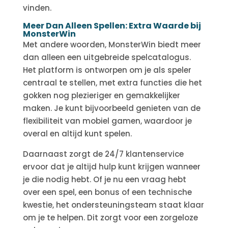
vinden.
Meer Dan Alleen Spellen: Extra Waarde bij
MonsterWin
Met andere woorden, MonsterWin biedt meer
dan alleen een uitgebreide spelcatalogus.
Het platform is ontworpen om je als speler
centraal te stellen, met extra functies die het
gokken nog plezieriger en gemakkelijker
maken. Je kunt bijvoorbeeld genieten van de
flexibiliteit van mobiel gamen, waardoor je
overal en altijd kunt spelen.
Daarnaast zorgt de 24/7 klantenservice
ervoor dat je altijd hulp kunt krijgen wanneer
je die nodig hebt. Of je nu een vraag hebt
over een spel, een bonus of een technische
kwestie, het ondersteuningsteam staat klaar
om je te helpen. Dit zorgt voor een zorgeloze