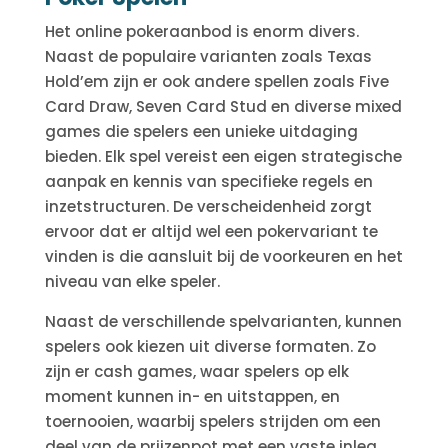
Het online pokeraanbod is enorm divers.
Naast de populaire varianten zoals Texas
Hold’em zijn er ook andere spellen zoals Five
Card Draw, Seven Card Stud en diverse mixed
games die spelers een unieke uitdaging
bieden. Elk spel vereist een eigen strategische
aanpak en kennis van specifieke regels en
inzetstructuren. De verscheidenheid zorgt
ervoor dat er altijd wel een pokervariant te
vinden is die aansluit bij de voorkeuren en het
niveau van elke speler.
Naast de verschillende spelvarianten, kunnen
spelers ook kiezen uit diverse formaten. Zo
zijn er cash games, waar spelers op elk
moment kunnen in- en uitstappen, en
toernooien, waarbij spelers strijden om een
deel van de prijzenpot met een vaste inleg.