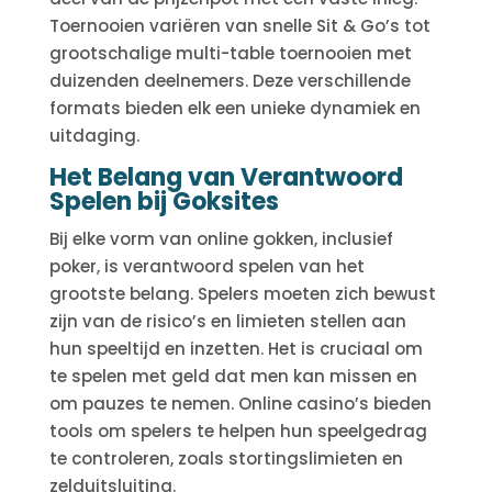
Toernooien variëren van snelle Sit & Go’s tot
grootschalige multi-table toernooien met
duizenden deelnemers. Deze verschillende
formats bieden elk een unieke dynamiek en
uitdaging.
Het Belang van Verantwoord
Spelen bij Goksites
Bij elke vorm van online gokken, inclusief
poker, is verantwoord spelen van het
grootste belang. Spelers moeten zich bewust
zijn van de risico’s en limieten stellen aan
hun speeltijd en inzetten. Het is cruciaal om
te spelen met geld dat men kan missen en
om pauzes te nemen. Online casino’s bieden
tools om spelers te helpen hun speelgedrag
te controleren, zoals stortingslimieten en
zelduitsluiting.