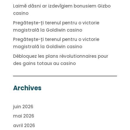
Laimē dāsni ar izdevīgiem bonusiem Gizbo
casino
Pregătește-ți terenul pentru o victorie
magistrală la Goldiwin casino
Pregătește-ți terenul pentru o victorie
magistrală la Goldiwin casino
Débloquez les plans révolutionnaires pour
des gains totaux au casino
Archives
juin 2026
mai 2026
avril 2026