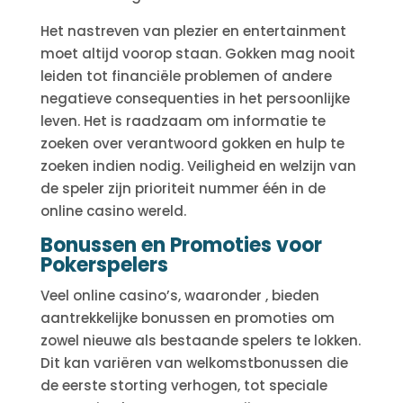
Het nastreven van plezier en entertainment
moet altijd voorop staan. Gokken mag nooit
leiden tot financiële problemen of andere
negatieve consequenties in het persoonlijke
leven. Het is raadzaam om informatie te
zoeken over verantwoord gokken en hulp te
zoeken indien nodig. Veiligheid en welzijn van
de speler zijn prioriteit nummer één in de
online casino wereld.
Bonussen en Promoties voor
Pokerspelers
Veel online casino’s, waaronder , bieden
aantrekkelijke bonussen en promoties om
zowel nieuwe als bestaande spelers te lokken.
Dit kan variëren van welkomstbonussen die
de eerste storting verhogen, tot speciale