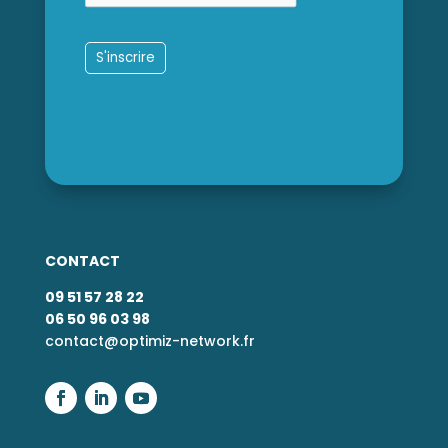
CONTACT
09 51 57 28 22
06 50 96 03 98
contact@optimiz-network.fr