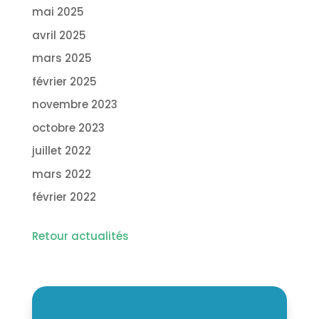
mai 2025
avril 2025
mars 2025
février 2025
novembre 2023
octobre 2023
juillet 2022
mars 2022
février 2022
Retour actualités