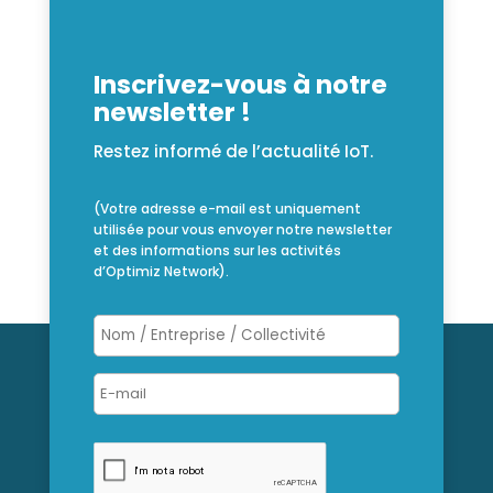
Inscrivez-vous à notre
newsletter !
Restez informé de l’actualité IoT.
(Votre adresse e-mail est uniquement
utilisée pour vous envoyer notre newsletter
et des informations sur les activités
d’Optimiz Network).