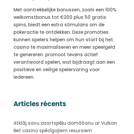
Met aantrekkelijke bonussen, zoals een 100%
welkomstbonus tot €200 plus 50 gratis
spins, biedt een extra stimulans om de
pokeractie te ontdekken. Deze promoties
kunnen spelers helpen om hun start bij het
casino te maximaliseren en meer speelgeld
te genereren. promoot tevens actief
verantwoord spelen, wat bijdraagt aan een
positieve en veilige spelervaring voor
iedereen.
Articles récents
Atklāj savu azartspēļu domāšanu ar Vulkan
Bet casino spēcīgajiem resursiem