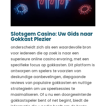
Slotsgem Casino: Uw Gids naar
Gokkast Plezier
onderscheidt zich als een waardevolle bron
voor iedereen die op zoek is naar een
superieure online casino ervaring, met een
specifieke focus op gokkasten. Dit platform is
ontworpen om spelers te voorzien van
deskundige aanbevelingen, diepgaande
reviews van populaire gokkasten en nuttige
strategieën om uw speelsessies te
maximaliseren. Of u nu een doorgewinterde
gokkastspeler bent of net begint, biedt de