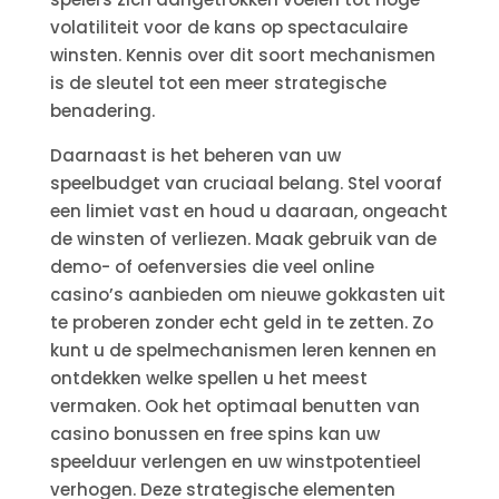
volatiliteit voor de kans op spectaculaire
winsten. Kennis over dit soort mechanismen
is de sleutel tot een meer strategische
benadering.
Daarnaast is het beheren van uw
speelbudget van cruciaal belang. Stel vooraf
een limiet vast en houd u daaraan, ongeacht
de winsten of verliezen. Maak gebruik van de
demo- of oefenversies die veel online
casino’s aanbieden om nieuwe gokkasten uit
te proberen zonder echt geld in te zetten. Zo
kunt u de spelmechanismen leren kennen en
ontdekken welke spellen u het meest
vermaken. Ook het optimaal benutten van
casino bonussen en free spins kan uw
speelduur verlengen en uw winstpotentieel
verhogen. Deze strategische elementen